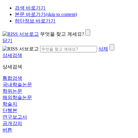
검색 바로가기
본문 바로가기(skip to content)
하단정보 바로가기
무엇을 찾고 계세요?
닫기
삭제
상세검색
상세검색
통합검색
국내학술논문
학위논문
해외학술논문
학술지
단행본
연구보고서
공개강의
버튼