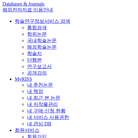
Databases & Journals
해외전자자료 이용안내
학술연구정보서비스 검색
통합검색
학위논문
국내학술논문
해외학술논문
학술지
단행본
연구보고서
공개강의
MyRISS
내 추천논문
내 책장
내 최근 본 논문
내 저작물관리
내 구매·신청 현황
내 서비스 사용권한
내 관심 DB
회원서비스
회원가입