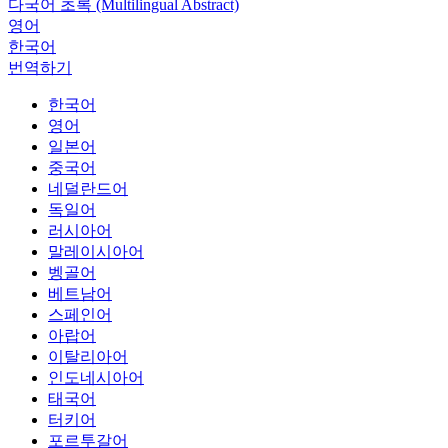
다국어 초록 (Multilingual Abstract)
영어
한국어
번역하기
한국어
영어
일본어
중국어
네덜란드어
독일어
러시아어
말레이시아어
벵골어
베트남어
스페인어
아랍어
이탈리아어
인도네시아어
태국어
터키어
포르투갈어