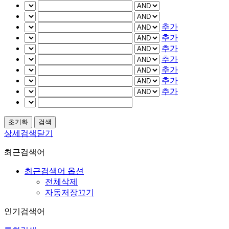
추가
추가
추가
추가
추가
추가
추가
상세검색닫기
최근검색어
최근검색어 옵션
전체삭제
자동저장끄기
인기검색어