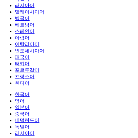
러시아어
말레이시아어
벵골어
베트남어
스페인어
아랍어
이탈리아어
인도네시아어
태국어
터키어
포르투갈어
프랑스어
힌디어
한국어
영어
일본어
중국어
네덜란드어
독일어
러시아어