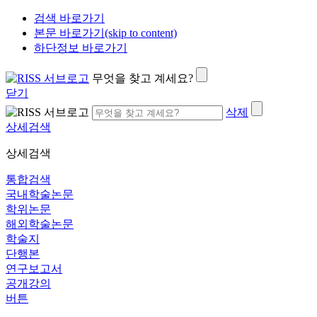
검색 바로가기
본문 바로가기(skip to content)
하단정보 바로가기
무엇을 찾고 계세요?
닫기
삭제
상세검색
상세검색
통합검색
국내학술논문
학위논문
해외학술논문
학술지
단행본
연구보고서
공개강의
버튼