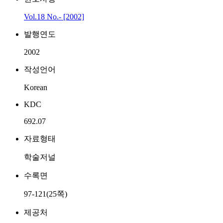
Vol.18 No.- [2002]
발행연도
2002
작성언어
Korean
KDC
692.07
자료형태
학술저널
수록면
97-121(25쪽)
제공처