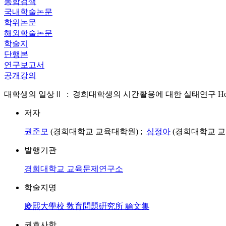
통합검색
국내학술논문
학위논문
해외학술논문
학술지
단행본
연구보고서
공개강의
대학생의 일상Ⅱ : 경희대학생의 시간활용에 대한 실태연구 How Students in Ky
저자
권준모
(경희대학교 교육대학원) ;
심정아
(경희대학교 교
발행기관
경희대학교 교육문제연구소
학술지명
慶熙大學校 敎育問題硏究所 論文集
권호사항