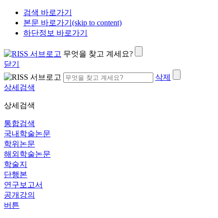
검색 바로가기
본문 바로가기(skip to content)
하단정보 바로가기
무엇을 찾고 계세요?
닫기
삭제
상세검색
상세검색
통합검색
국내학술논문
학위논문
해외학술논문
학술지
단행본
연구보고서
공개강의
버튼