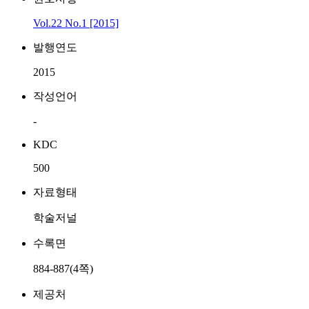
Vol.22 No.1 [2015]
발행연도
2015
작성언어
-
KDC
500
자료형태
학술저널
수록면
884-887(4쪽)
제공처