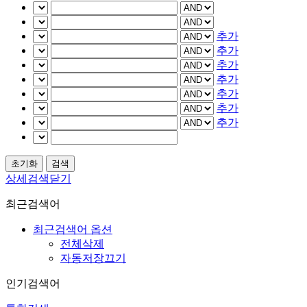
추가
추가
추가
추가
추가
추가
추가
상세검색닫기
최근검색어
최근검색어 옵션
전체삭제
자동저장끄기
인기검색어