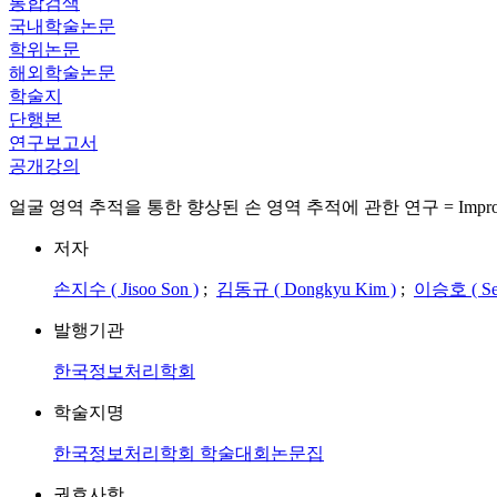
통합검색
국내학술논문
학위논문
해외학술논문
학술지
단행본
연구보고서
공개강의
얼굴 영역 추적을 통한 향상된 손 영역 추적에 관한 연구 = Improved Hand R
저자
손지수 ( Jisoo Son )
;
김동규 ( Dongkyu Kim )
;
이승호 ( Seu
발행기관
한국정보처리학회
학술지명
한국정보처리학회 학술대회논문집
권호사항