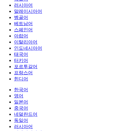
러시아어
말레이시아어
벵골어
베트남어
스페인어
아랍어
이탈리아어
인도네시아어
태국어
터키어
포르투갈어
프랑스어
힌디어
한국어
영어
일본어
중국어
네덜란드어
독일어
러시아어