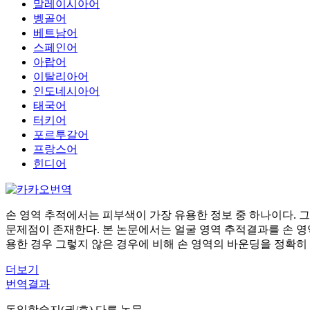
말레이시아어
벵골어
베트남어
스페인어
아랍어
이탈리아어
인도네시아어
태국어
터키어
포르투갈어
프랑스어
힌디어
손 영역 추적에서는 피부색이 가장 유용한 정보 중 하나이다. 
문제점이 존재한다. 본 논문에서는 얼굴 영역 추적결과를 손 영역
용한 경우 그렇지 않은 경우에 비해 손 영역의 바운딩을 정확히
더보기
번역결과
동일학술지(권/호) 다른 논문