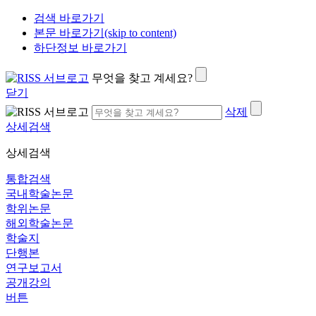
검색 바로가기
본문 바로가기(skip to content)
하단정보 바로가기
무엇을 찾고 계세요?
닫기
삭제
상세검색
상세검색
통합검색
국내학술논문
학위논문
해외학술논문
학술지
단행본
연구보고서
공개강의
버튼