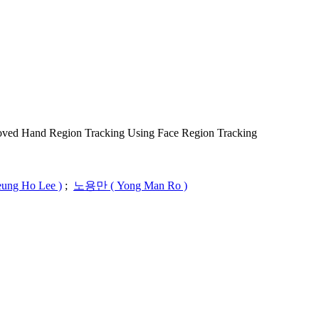
egion Tracking Using Face Region Tracking
ng Ho Lee )
;
노용만 ( Yong Man Ro )