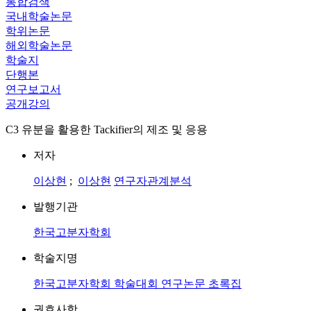
통합검색
국내학술논문
학위논문
해외학술논문
학술지
단행본
연구보고서
공개강의
C3 유분을 활용한 Tackifier의 제조 및 응용
저자
이상현
;
이상현
연구자관계분석
발행기관
한국고분자학회
학술지명
한국고분자학회 학술대회 연구논문 초록집
권호사항