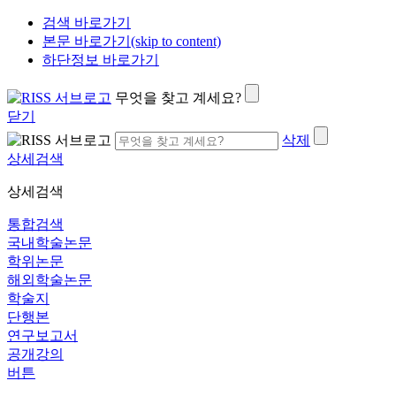
검색 바로가기
본문 바로가기(skip to content)
하단정보 바로가기
무엇을 찾고 계세요?
닫기
삭제
상세검색
상세검색
통합검색
국내학술논문
학위논문
해외학술논문
학술지
단행본
연구보고서
공개강의
버튼