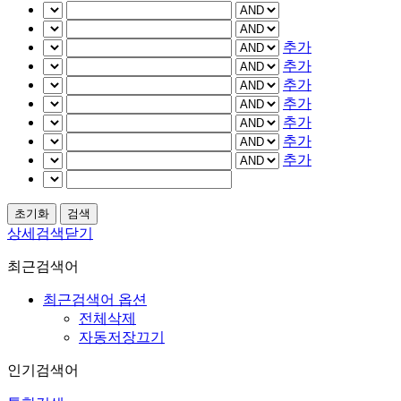
추가
추가
추가
추가
추가
추가
추가
상세검색닫기
최근검색어
최근검색어 옵션
전체삭제
자동저장끄기
인기검색어