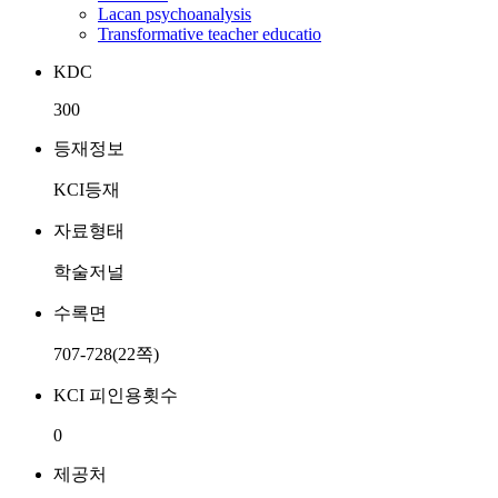
Lacan psychoanalysis
Transformative teacher educatio
KDC
300
등재정보
KCI등재
자료형태
학술저널
수록면
707-728(22쪽)
KCI 피인용횟수
0
제공처