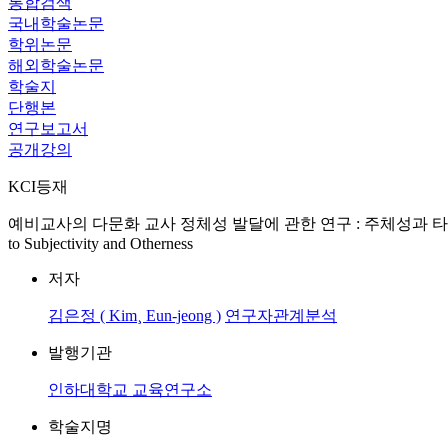
통합검색
국내학술논문
학위논문
해외학술논문
학술지
단행본
연구보고서
공개강의
KCI등재
예비교사의 다문화 교사 정체성 발달에 관한 연구 : 주체성과 타자성에 대한 정신분석학적
to Subjectivity and Otherness
저자
김은정 ( Kim¸ Eun-jeong )
연구자관계분석
발행기관
인하대학교 교육연구소
학술지명