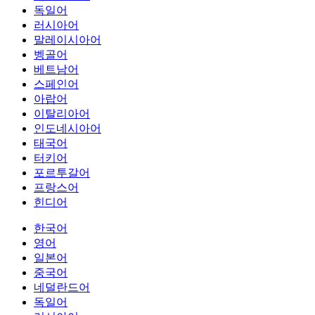
독일어
러시아어
말레이시아어
벵골어
베트남어
스페인어
아랍어
이탈리아어
인도네시아어
태국어
터키어
포르투갈어
프랑스어
힌디어
한국어
영어
일본어
중국어
네덜란드어
독일어