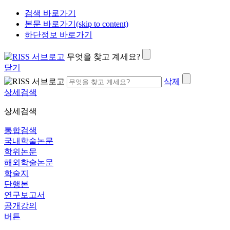
검색 바로가기
본문 바로가기(skip to content)
하단정보 바로가기
무엇을 찾고 계세요?
닫기
삭제
상세검색
상세검색
통합검색
국내학술논문
학위논문
해외학술논문
학술지
단행본
연구보고서
공개강의
버튼