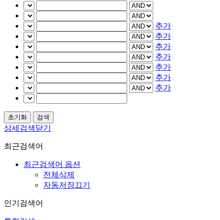
추가
추가
추가
추가
추가
추가
추가
상세검색닫기
최근검색어
최근검색어 옵션
전체삭제
자동저장끄기
인기검색어