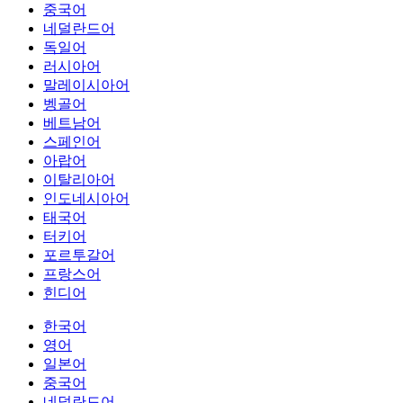
중국어
네덜란드어
독일어
러시아어
말레이시아어
벵골어
베트남어
스페인어
아랍어
이탈리아어
인도네시아어
태국어
터키어
포르투갈어
프랑스어
힌디어
한국어
영어
일본어
중국어
네덜란드어