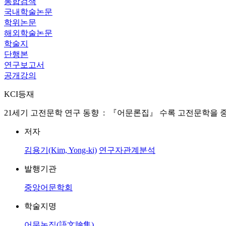
통합검색
국내학술논문
학위논문
해외학술논문
학술지
단행본
연구보고서
공개강의
KCI등재
21세기 고전문학 연구 동향 : 『어문론집』 수록 고전문학을 중심으로 = The 21st Cen
저자
김용기(Kim, Yong-ki)
연구자관계분석
발행기관
중앙어문학회
학술지명
어문논집(語文論集)