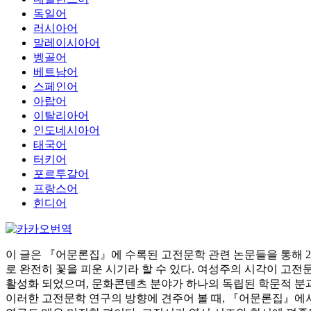
독일어
러시아어
말레이시아어
벵골어
베트남어
스페인어
아랍어
이탈리아어
인도네시아어
태국어
터키어
포르투갈어
프랑스어
힌디어
이 글은 『어문론집』에 수록된 고전문학 관련 논문들을 통해 2
로 완전히 꽃을 피운 시기라 할 수 있다. 여성주의 시각이 고전
활성화 되었으며, 문화콘텐츠 분야가 하나의 독립된 학문적 분과
이러한 고전문학 연구의 방향에 견주어 볼 때, 『어문론집』에