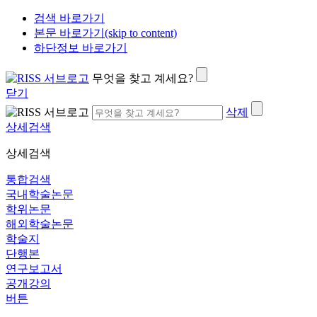
검색 바로가기
본문 바로가기(skip to content)
하단정보 바로가기
무엇을 찾고 계세요?
닫기
삭제
상세검색
상세검색
통합검색
국내학술논문
학위논문
해외학술논문
학술지
단행본
연구보고서
공개강의
버튼