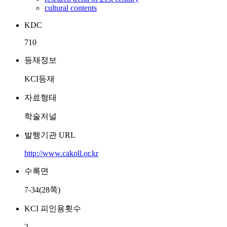
cultural contents
KDC
710
등재정보
KCI등재
자료형태
학술저널
발행기관 URL
http://www.cakoll.or.kr
수록면
7-34(28쪽)
KCI 피인용횟수
2