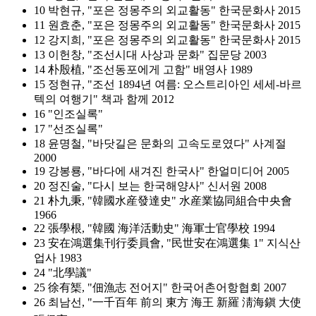
10 박현규, "포은 정몽주의 외교활동" 한국문화사 2015
11 원효춘, "포은 정몽주의 외교활동" 한국문화사 2015
12 강지희, "포은 정몽주의 외교활동" 한국문화사 2015
13 이헌창, "조선시대 사상과 문화" 집문당 2003
14 朴殷植, "조선동포에게 고함" 배영사 1989
15 정현규, "조선 1894년 여름: 오스트리아인 세세-바르
텍의 여행기" 책과 함께 2012
16 "인조실록"
17 "선조실록"
18 윤명철, "바닷길은 문화의 고속도로였다" 사계절
2000
19 강봉룡, "바다에 새겨진 한국사" 한얼미디어 2005
20 정진술, "다시 보는 한국해양사" 신서원 2008
21 朴九秉, "韓國水産發達史" 水産業協同組合中央會
1966
22 張學根, "韓國 海洋活動史" 海軍士官學校 1994
23 安在鴻選集刊行委員會, "民世安在鴻選集 1" 지식산
업사 1983
24 "北學議"
25 徐有榘, "佃漁志 전어지" 한국어촌어항협회 2007
26 최남선, "一千百年 前의 東方 海王 新羅 淸海鎭 大使