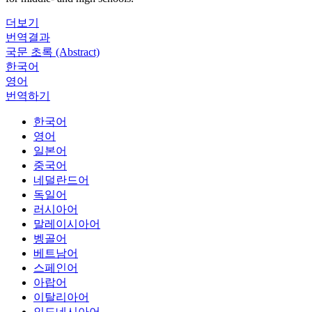
더보기
번역결과
국문 초록 (Abstract)
한국어
영어
번역하기
한국어
영어
일본어
중국어
네덜란드어
독일어
러시아어
말레이시아어
벵골어
베트남어
스페인어
아랍어
이탈리아어
인도네시아어