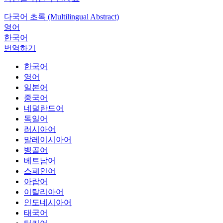
다국어 초록 (Multilingual Abstract)
영어
한국어
번역하기
한국어
영어
일본어
중국어
네덜란드어
독일어
러시아어
말레이시아어
벵골어
베트남어
스페인어
아랍어
이탈리아어
인도네시아어
태국어