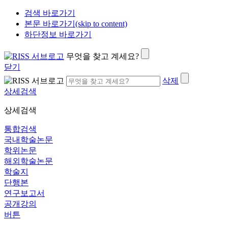
검색 바로가기
본문 바로가기(skip to content)
하단정보 바로가기
무엇을 찾고 계세요?
닫기
삭제
상세검색
상세검색
통합검색
국내학술논문
학위논문
해외학술논문
학술지
단행본
연구보고서
공개강의
버튼