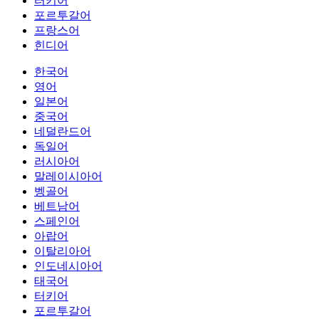
터키어
포르투갈어
프랑스어
힌디어
한국어
영어
일본어
중국어
네덜란드어
독일어
러시아어
말레이시아어
벵골어
베트남어
스페인어
아랍어
이탈리아어
인도네시아어
태국어
터키어
포르투갈어