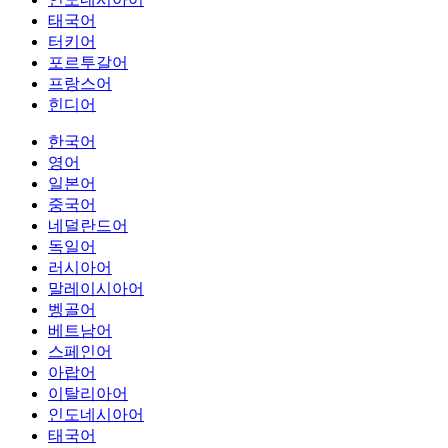
태국어
터키어
포르투갈어
프랑스어
힌디어
한국어
영어
일본어
중국어
네덜란드어
독일어
러시아어
말레이시아어
벵골어
베트남어
스페인어
아랍어
이탈리아어
인도네시아어
태국어