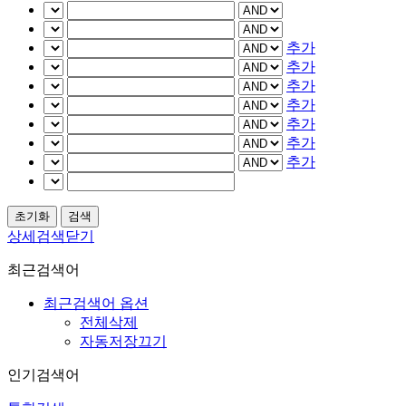
추가
추가
추가
추가
추가
추가
추가
상세검색닫기
최근검색어
최근검색어 옵션
전체삭제
자동저장끄기
인기검색어