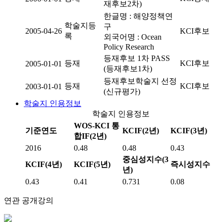
재후보2차)
한글명 : 해양정책연
학술지등
구
2005-04-26
KCI후보
록
외국어명 : Ocean
Policy Research
등재후보 1차 PASS
등재
KCI후보
2005-01-01
(등재후보1차)
등재후보학술지 선정
등재
KCI후보
2003-01-01
(신규평가)
학술지 인용정보
학술지 인용정보
WOS-KCI 통
기준연도
KCIF(2년)
KCIF(3년)
합IF(2년)
2016
0.48
0.48
0.43
중심성지수(3
KCIF(4년)
KCIF(5년)
즉시성지수
년)
0.43
0.41
0.731
0.08
연관 공개강의