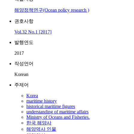
해양정책연구(Ocean policy research )
권호사항
Vol.32 No.1 [2017]
발행연도
2017
작성언어
Korean
주제어
Korea
maritime history
historical maritime figures
understanding of maritime affairs
Ministry of Oceans and Fisheries.
한국 해양사
해양역사 인물