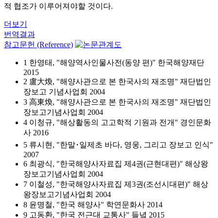
적 협조가 이루어져야할 것이다.
더보기
번역결과
참고문헌 (Reference)
1 한영태, "해양역사인물사전(동양 편)" 한국해양재단
2015
2 盧大煥, "해양사관으로 본 한국사의 재조명" 재단법인
장보고 기념사업회 2004
3 高東煥, "해양사관으로 본 한국사의 재조명" 재단법인
장보고기념사업회 2004
4 이청규, "해상활동의 고고학적 기원과 전개" 경인문화
사 2016
5 류시현, "한말･일제초 바다, 영웅, 그리고 장보고 인식"
2007
6 최광식, "한국해양사자료집 제4권(근현대편)" 해상왕
장보고기념사업회 2004
7 이철성, "한국해양사자료집 제3권(조선시대편)" 해상
왕장보고기념사업회 2004
8 윤명철, "한국 해양사" 학연문화사 2014
9 고동환, "한국 전근대 교통사" 들녘 2015