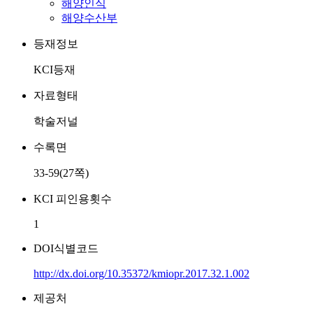
해양인식
해양수산부
등재정보
KCI등재
자료형태
학술저널
수록면
33-59(27쪽)
KCI 피인용횟수
1
DOI식별코드
http://dx.doi.org/10.35372/kmiopr.2017.32.1.002
제공처