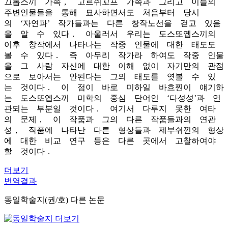
끄롭스끼 가족， 고르쉬꼬프 가족과 그리고 이들의
주변인물들을 통해 묘사하면서도 처음부터 당시
의 ‘자연파’ 작가들과는 다른 창작노선을 걷고 있음
을 알 수 있다． 아울러서 우리는 도스또옙스끼의
이후 창작에서 나타나는 작중 인물에 대한 태도도
볼 수 있다． 즉 아무리 작가라 하여도 작중 인물
을 그 사람 자신에 대한 이해 없이 자기만의 관점
으로 보아서는 안된다는 그의 태도를 엿볼 수 있
는 것이다． 이 점이 바로 미하일 바흐찐이 얘기하
는 도스또옙스끼 미학의 중심 단어인 ‘다성성’과 연
관되는 부분일 것이다． 여기서 다루지 못한 여타
의 문제， 이 작품과 그의 다른 작품들과의 연관
성， 작품에 나타난 다른 형상들과 제부쉬낀의 형상
에 대한 비교 연구 등은 다른 곳에서 고찰하여야
할 것이다．
더보기
번역결과
동일학술지(권/호) 다른 논문