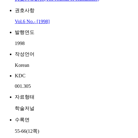
권호사항
Vol.6 No.- [1998]
발행연도
1998
작성언어
Korean
KDC
001.305
자료형태
학술저널
수록면
55-66(12쪽)