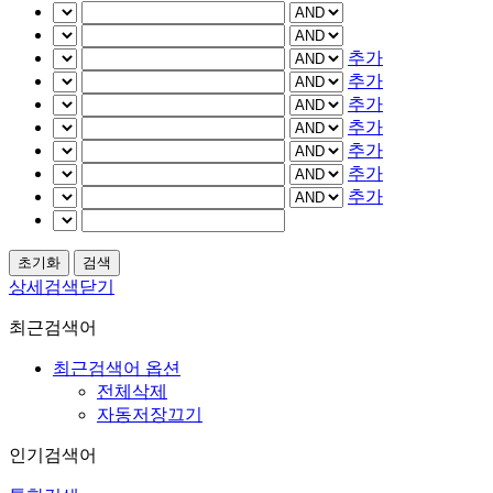
추가
추가
추가
추가
추가
추가
추가
상세검색닫기
최근검색어
최근검색어 옵션
전체삭제
자동저장끄기
인기검색어