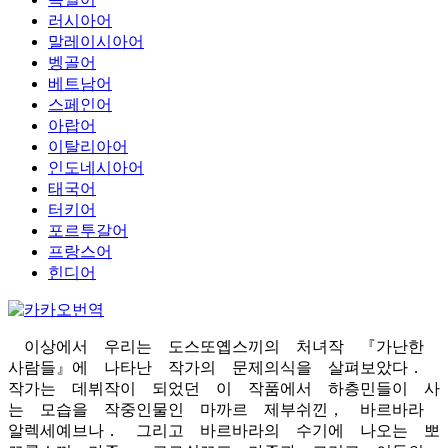
러시아어
말레이시아어
벵골어
베트남어
스페인어
아랍어
이탈리아어
인도네시아어
태국어
터키어
포르투갈어
프랑스어
힌디어
이상에서 우리는 도스또옙스끼의 처녀작 『가난한
사람들』에 나타난 작가의 문제의식을 살펴보았다．
작가는 데뷔작이 되었던 이 작품에서 하층민들이 사
는 모습을 작중인물인 마까르 제부쉬낀， 바르바라
알렉세예브나． 그리고 바르바라의 수기에 나오는 뽀