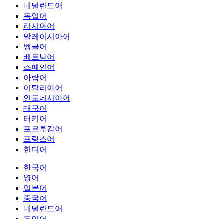
네덜란드어
독일어
러시아어
말레이시아어
벵골어
베트남어
스페인어
아랍어
이탈리아어
인도네시아어
태국어
터키어
포르투갈어
프랑스어
힌디어
한국어
영어
일본어
중국어
네덜란드어
독일어