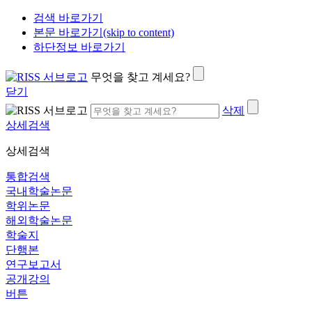
검색 바로가기
본문 바로가기(skip to content)
하단정보 바로가기
무엇을 찾고 계세요?
닫기
삭제
상세검색
상세검색
통합검색
국내학술논문
학위논문
해외학술논문
학술지
단행본
연구보고서
공개강의
버튼