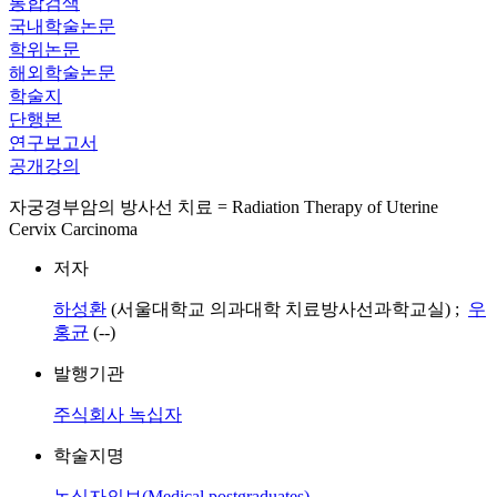
통합검색
국내학술논문
학위논문
해외학술논문
학술지
단행본
연구보고서
공개강의
자궁경부암의 방사선 치료 = Radiation Therapy of Uterine
Cervix Carcinoma
저자
하성환
(서울대학교 의과대학 치료방사선과학교실) ;
우
홍균
(--)
발행기관
주식회사 녹십자
학술지명
녹십자의보(Medical postgraduates)