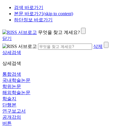
검색 바로가기
본문 바로가기(skip to content)
하단정보 바로가기
무엇을 찾고 계세요?
닫기
삭제
상세검색
상세검색
통합검색
국내학술논문
학위논문
해외학술논문
학술지
단행본
연구보고서
공개강의
버튼