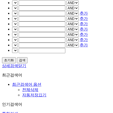
추가
추가
추가
추가
추가
추가
추가
상세검색닫기
최근검색어
최근검색어 옵션
전체삭제
자동저장끄기
인기검색어