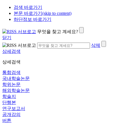
검색 바로가기
본문 바로가기(skip to content)
하단정보 바로가기
무엇을 찾고 계세요?
닫기
삭제
상세검색
상세검색
통합검색
국내학술논문
학위논문
해외학술논문
학술지
단행본
연구보고서
공개강의
버튼