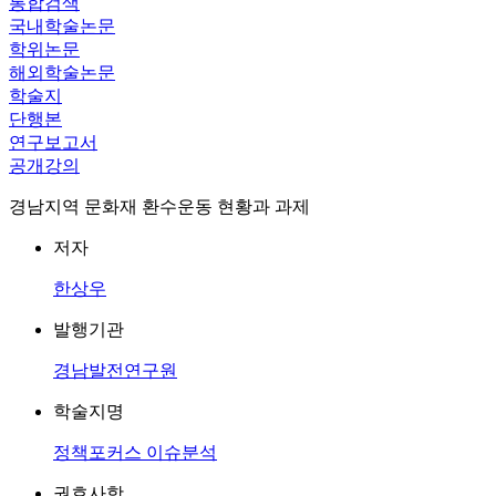
통합검색
국내학술논문
학위논문
해외학술논문
학술지
단행본
연구보고서
공개강의
경남지역 문화재 환수운동 현황과 과제
저자
한상우
발행기관
경남발전연구원
학술지명
정책포커스 이슈분석
권호사항