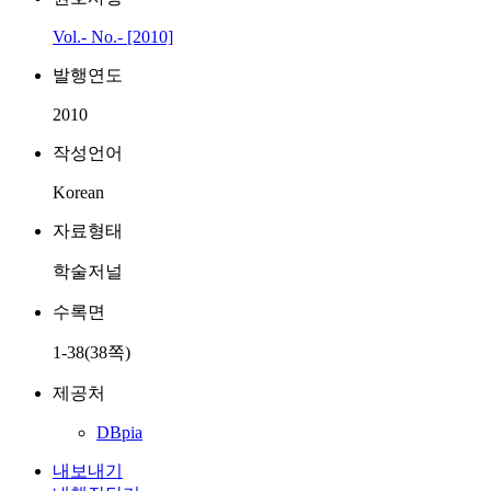
Vol.- No.- [2010]
발행연도
2010
작성언어
Korean
자료형태
학술저널
수록면
1-38(38쪽)
제공처
DBpia
내보내기