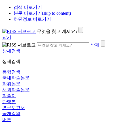
검색 바로가기
본문 바로가기(skip to content)
하단정보 바로가기
무엇을 찾고 계세요?
닫기
삭제
상세검색
상세검색
통합검색
국내학술논문
학위논문
해외학술논문
학술지
단행본
연구보고서
공개강의
버튼