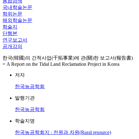
통합검색
국내학술논문
학위논문
해외학술논문
학술지
단행본
연구보고서
공개강의
한국(韓國)의 간척사업(干拓事業)에 관(關)한 보고서(報告書)
= A Report on the Tidal Land Reclamation Project in Korea
저자
한국농공학회
발행기관
한국농공학회
학술지명
한국농공학회지 : 전원과 자원(Rural resource)