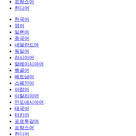
프랑스어
힌디어
한국어
영어
일본어
중국어
네덜란드어
독일어
러시아어
말레이시아어
벵골어
베트남어
스페인어
아랍어
이탈리아어
인도네시아어
태국어
터키어
포르투갈어
프랑스어
힌디어