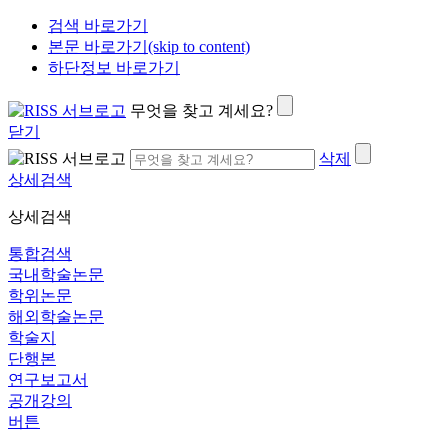
검색 바로가기
본문 바로가기(skip to content)
하단정보 바로가기
무엇을 찾고 계세요?
닫기
삭제
상세검색
상세검색
통합검색
국내학술논문
학위논문
해외학술논문
학술지
단행본
연구보고서
공개강의
버튼