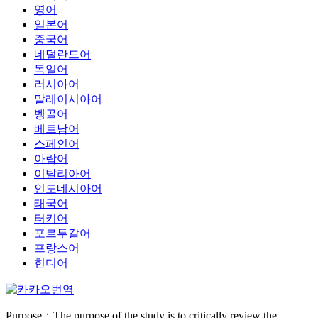
영어
일본어
중국어
네덜란드어
독일어
러시아어
말레이시아어
벵골어
베트남어
스페인어
아랍어
이탈리아어
인도네시아어
태국어
터키어
포르투갈어
프랑스어
힌디어
Purpose：The purpose of the study is to critically review the