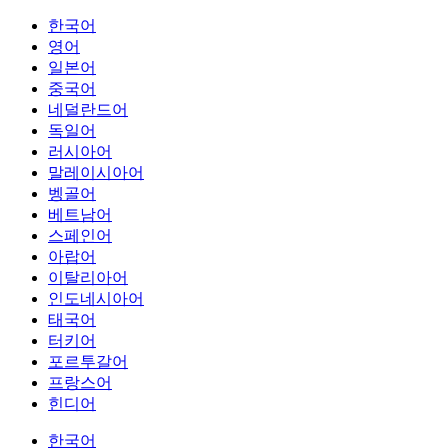
한국어
영어
일본어
중국어
네덜란드어
독일어
러시아어
말레이시아어
벵골어
베트남어
스페인어
아랍어
이탈리아어
인도네시아어
태국어
터키어
포르투갈어
프랑스어
힌디어
한국어