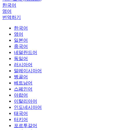
한국어
영어
번역하기
한국어
영어
일본어
중국어
네덜란드어
독일어
러시아어
말레이시아어
벵골어
베트남어
스페인어
아랍어
이탈리아어
인도네시아어
태국어
터키어
포르투갈어