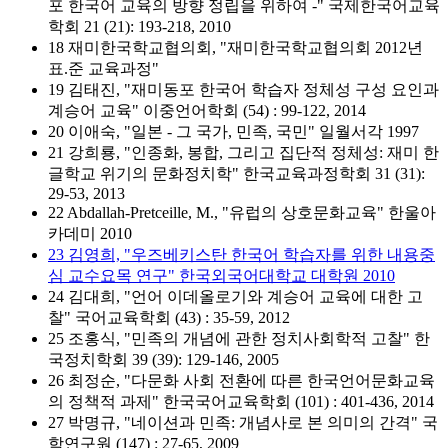
포 한국어 교육의 방향 정립을 위하여 -" 국제한국어교육
학회 21 (21): 193-218, 2010
18 재미한국학교협의회, "재미한국학교협의회 2012년
표.준 교육과정"
19 김태진, "재미동포 한국어 학습자 정체성 구성 요인과
계승어 교육" 이중언어학회 (54) : 99-122, 2014
20 이애숙, "일본 - 그 국가, 민족, 국민" 일월서각 1997
21 강희룡, "인종화, 봉합, 그리고 집단적 정체성: 재미 한
글학교 위기의 문화정치학" 한국교육과정학회 31 (31):
29-53, 2013
22 Abdallah-Pretceille, M., "유럽의 상호문화교육" 한울아
카데미 2010
23 김영희, "우즈베키스탄 한국어 학습자를 위한 내용중
심 교수요목 연구" 한국외국어대학교 대학원 2010
24 김대희, "언어 이데올로기와 계승어 교육에 대한 고
찰" 국어교육학회 (43) : 35-59, 2012
25 조홍식, "민족의 개념에 관한 정치사회학적 고찰" 한
국정치학회 39 (39): 129-146, 2005
26 최정순, "다문화 사회 전환에 따른 한국언어문화교육
의 정책적 과제" 한국국어교육학회 (101) : 401-436, 2014
27 박명규, "네이션과 민족: 개념사로 본 의미의 간격" 국
학연구원 (147) : 27-65, 2009