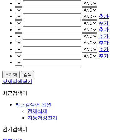
추가
추가
추가
추가
추가
추가
추가
상세검색닫기
최근검색어
최근검색어 옵션
전체삭제
자동저장끄기
인기검색어