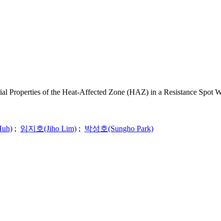
 of the Heat-Affected Zone (HAZ) in a Resistance Spot W
uh)
;
임지호(Jiho Lim)
;
박성호(Sungho Park)