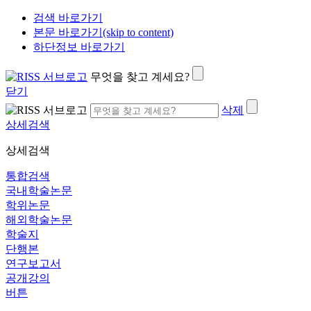
검색 바로가기
본문 바로가기(skip to content)
하단정보 바로가기
무엇을 찾고 계세요?
닫기
삭제
상세검색
상세검색
통합검색
국내학술논문
학위논문
해외학술논문
학술지
단행본
연구보고서
공개강의
버튼