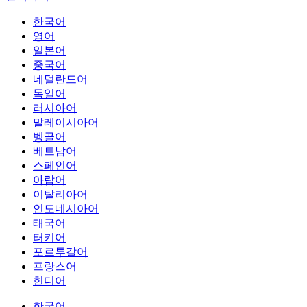
한국어
영어
일본어
중국어
네덜란드어
독일어
러시아어
말레이시아어
벵골어
베트남어
스페인어
아랍어
이탈리아어
인도네시아어
태국어
터키어
포르투갈어
프랑스어
힌디어
한국어