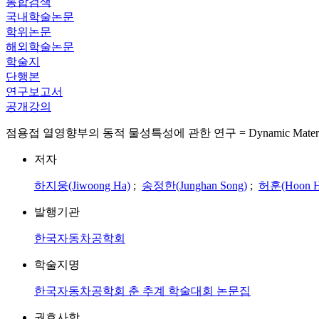
통합검색
국내학술논문
학위논문
해외학술논문
학술지
단행본
연구보고서
공개강의
점용접 열영향부의 동적 물성특성에 관한 연구 = Dynamic Material Properties
저자
하지웅(Jiwoong Ha)
;
송정한(Junghan Song)
;
허훈(Hoon H
발행기관
한국자동차공학회
학술지명
한국자동차공학회 춘 추계 학술대회 논문집
권호사항