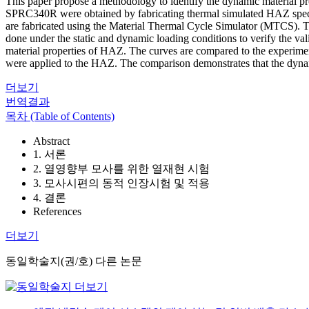
This paper propose a methodology to identify the dynamic material pro
SPRC340R were obtained by fabricating thermal simulated HAZ speci
are fabricated using the Material Thermal Cycle Simulator (MTCS). Then
done under the static and dynamic loading conditions to verify the v
material properties of HAZ. The curves are compared to the experime
were applied to the HAZ. The comparison demonstrates that the dynam
더보기
번역결과
목차 (Table of Contents)
Abstract
1. 서론
2. 열영향부 모사를 위한 열재현 시험
3. 모사시편의 동적 인장시험 및 적용
4. 결론
References
더보기
동일학술지(권/호) 다른 논문