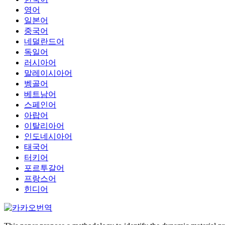
영어
일본어
중국어
네덜란드어
독일어
러시아어
말레이시아어
벵골어
베트남어
스페인어
아랍어
이탈리아어
인도네시아어
태국어
터키어
포르투갈어
프랑스어
힌디어