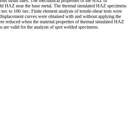
ious strain rates. The mechanical properties of the HAZ of
eld HAZ near the base metal. The thermal simulated HAZ specimens
ec to 100 /sec. Finite element analysis of tensile-shear tests were
d displacement curves were obtained with and without applying the
ere reduced when the material properties of thermal simulated HAZ
are valid for the analysis of spot welded specimens.