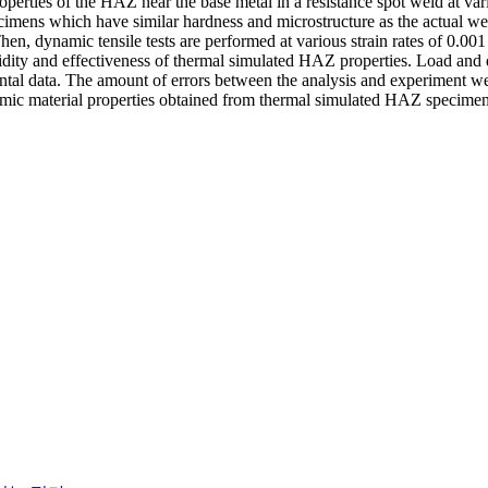
perties of the HAZ near the base metal in a resistance spot weld at var
mens which have similar hardness and microstructure as the actual w
, dynamic tensile tests are performed at various strain rates of 0.001 /s
alidity and effectiveness of thermal simulated HAZ properties. Load an
ntal data. The amount of errors between the analysis and experiment w
ic material properties obtained from thermal simulated HAZ specimens 