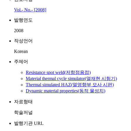
Vol.- No.- [2008]
발행연도
2008
작성언어
Korean
주제어
Resistance spot weld(저항점용접)
Material thermal cycle simulator(열재현 시험기)
Thermal simulated HAZ(열영향부 모사 시편)
Dynamic material properties(동적 물성치)
자료형태
학술저널
발행기관 URL