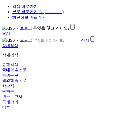
검색 바로가기
본문 바로가기(skip to content)
하단정보 바로가기
무엇을 찾고 계세요?
닫기
삭제
상세검색
상세검색
통합검색
국내학술논문
학위논문
해외학술논문
학술지
단행본
연구보고서
공개강의
버튼