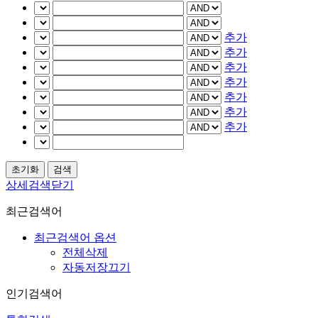
추가
추가
추가
추가
추가
추가
추가
상세검색닫기
최근검색어
최근검색어 옵션
전체삭제
자동저장끄기
인기검색어