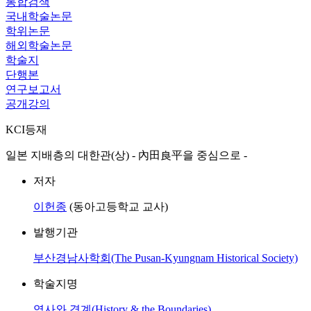
통합검색
국내학술논문
학위논문
해외학술논문
학술지
단행본
연구보고서
공개강의
KCI등재
일본 지배층의 대한관(상) - 內田良平을 중심으로 -
저자
이헌종
(동아고등학교 교사)
발행기관
부산경남사학회(The Pusan-Kyungnam Historical Society)
학술지명
역사와 경계(History & the Boundaries)