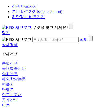
검색 바로가기
본문 바로가기(skip to content)
하단정보 바로가기
무엇을 찾고 계세요?
닫기
삭제
상세검색
상세검색
통합검색
국내학술논문
학위논문
해외학술논문
학술지
단행본
연구보고서
공개강의
버튼