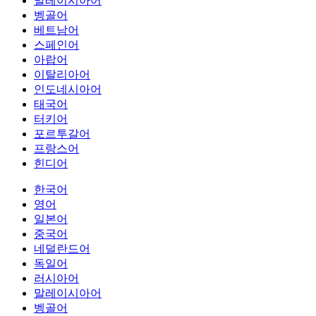
말레이시아어
벵골어
베트남어
스페인어
아랍어
이탈리아어
인도네시아어
태국어
터키어
포르투갈어
프랑스어
힌디어
한국어
영어
일본어
중국어
네덜란드어
독일어
러시아어
말레이시아어
벵골어