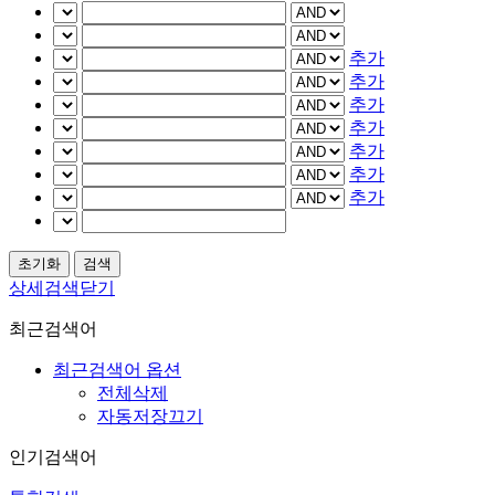
추가
추가
추가
추가
추가
추가
추가
상세검색닫기
최근검색어
최근검색어 옵션
전체삭제
자동저장끄기
인기검색어