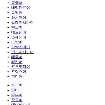
중국어
네덜란드어
독일어
러시아어
말레이시아어
벵골어
베트남어
스페인어
아랍어
이탈리아어
인도네시아어
태국어
터키어
포르투갈어
프랑스어
힌디어
한국어
영어
일본어
중국어
네덜란드어