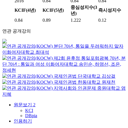
2016
0.84
0.84
0.84
중심성지수(3
KCIF(4년)
KCIF(5년)
즉시성지수
년)
0.84
0.89
1.222
0.12
연관 공개강의
분단 70년, 통일을 두려워하지 말자
이화여자대학교
최대석
제2회 윤후정 통일포럼광복 70년, 분
단 70년 : 통일과 여성
이화여자대학교
송민순, 하영선, 조은,
정세현
국제인권법
단국대학교
김상걸
국제인권법
한동대학교
원재천
지역사회와 인권문제
중원대학교
염
지혜
원문보기
2
KCI
DBpia
인용하기