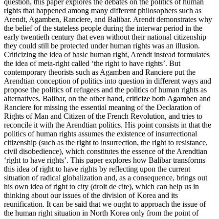
question, this paper explores the debates on the politics of human
rights that happened among many different philosophers such as
Arendt, Agamben, Ranciere, and Balibar. Arendt demonstrates why
the belief of the stateless people during the interwar period in the
early twentieth century that even without their national citizenship
they could still be protected under human rights was an illusion.
Criticizing the idea of basic human right, Arendt instead formulates
the idea of meta-right called ‘the right to have rights’. But
contemporary theorists such as Agamben and Ranciere put the
Arendtian conception of politics into question in different ways and
propose the politics of refugees and the politics of human rights as
alternatives. Balibar, on the other hand, criticize both Agamben and
Ranciere for missing the essential meaning of the Declaration of
Rights of Man and Citizen of the French Revolution, and tries to
reconcile it with the Arendtian politics. His point consists in that the
politics of human rights assumes the existence of insurrectional
citizenship (such as the right to insurrection, the right to resistance,
civil disobedience), which constitutes the essence of the Arendtian
‘right to have rights’. This paper explores how Balibar transforms
this idea of right to have rights by reflecting upon the current
situation of radical globalization and, as a consequence, brings out
his own idea of right to city (droit de cite), which can help us in
thinking about our issues of the division of Korea and its
reunification. It can be said that we ought to approach the issue of
the human right situation in North Korea only from the point of