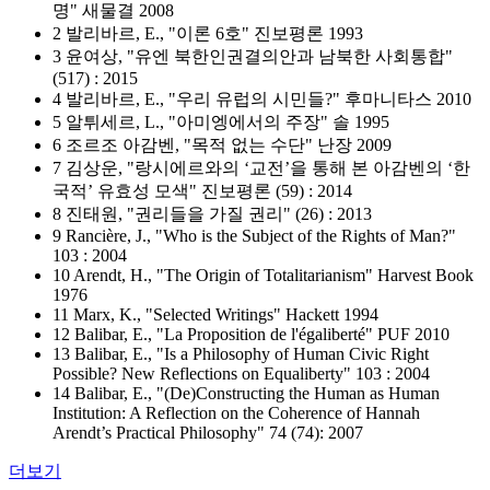
명" 새물결 2008
2 발리바르, E., "이론 6호" 진보평론 1993
3 윤여상, "유엔 북한인권결의안과 남북한 사회통합"
(517) : 2015
4 발리바르, E., "우리 유럽의 시민들?" 후마니타스 2010
5 알튀세르, L., "아미엥에서의 주장" 솔 1995
6 조르조 아감벤, "목적 없는 수단" 난장 2009
7 김상운, "랑시에르와의 ‘교전’을 통해 본 아감벤의 ‘한
국적’ 유효성 모색" 진보평론 (59) : 2014
8 진태원, "권리들을 가질 권리" (26) : 2013
9 Rancière, J., "Who is the Subject of the Rights of Man?"
103 : 2004
10 Arendt, H., "The Origin of Totalitarianism" Harvest Book
1976
11 Marx, K., "Selected Writings" Hackett 1994
12 Balibar, E., "La Proposition de l'égaliberté" PUF 2010
13 Balibar, E., "Is a Philosophy of Human Civic Right
Possible? New Reflections on Equaliberty" 103 : 2004
14 Balibar, E., "(De)Constructing the Human as Human
Institution: A Reflection on the Coherence of Hannah
Arendt’s Practical Philosophy" 74 (74): 2007
더보기