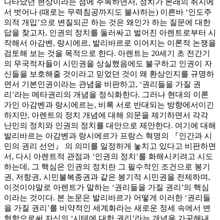
나타났던 현상이라는 점에 주목하면서, 정치가 본래의 취지에
서 벗어나 (때로는 무력침공까지도 불사하는) 이른바 ‘인도주
의적 개입’으로 변질되곤 하는 것은 왜인가 하는 질문에 대한
답을 찾고자, 인권의 정치를 둘러싸고 벌어진 아렌트로부터 시
작해서 아감벤, 랑시에르, 발리바르로 이어지는 이론적 논쟁을
검토해 보는 것을 목적으로 한다. 아렌트는 20세기 초 전간기
의 무국적자들이 시민권을 상실했음에도 불구하고 인권이 자
신들을 보호해줄 것이라고 믿었던 것이 왜 환상인지를 규명하
면서 기본인권이라는 관념을 비판하고, ‘권리들을 가질 권
리’라는 메타권리의 개념을 정식화한다. 그러나 현대의 이론
가인 아감벤과 랑시에르는, 비록 서로 반대되는 방향에서이긴
하지만, 아렌트의 정치 개념에 대해 의문을 제기하면서 각각
난민의 정치와 인권의 정치를 대안으로 제안한다. 여기에 대해
발리바르는 아감벤과 랑시에르가 프랑스 혁명의 『인간과 시
민의 권리 선언』 의 의미를 일정하게 놓치고 있다고 비판하면
서, 다시 아렌트적 관점과 ‘인권의 정치’를 화해시키려고 시도
하는데, 그 핵심은 인권의 정치란 그 필수적인 조건으로 봉기
권, 저항권, 시민불복종권과 같은 봉기적 시민권을 전제하며,
이것이야말로 아렌트가 말하는 ‘권리들을 가질 권리’의 핵심
이라는 것이다. 본 논문은 발리바르가 어떻게 이러한 ‘권리들
을 가질 권리’를 비약적인 세계화라는 새로운 정세 속에서 변
형함으로써 자신의 ‘시테에 대한 권리’라는 개념을 가공해내