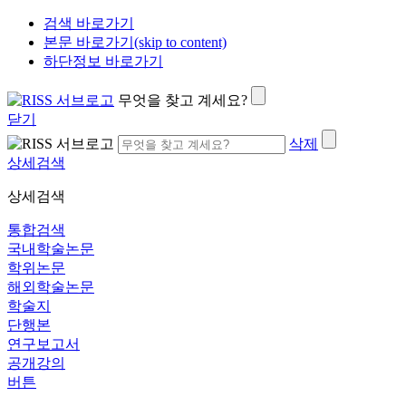
검색 바로가기
본문 바로가기(skip to content)
하단정보 바로가기
무엇을 찾고 계세요?
닫기
삭제
상세검색
상세검색
통합검색
국내학술논문
학위논문
해외학술논문
학술지
단행본
연구보고서
공개강의
버튼