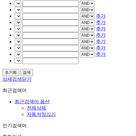
추가
추가
추가
추가
추가
추가
추가
상세검색닫기
최근검색어
최근검색어 옵션
전체삭제
자동저장끄기
인기검색어