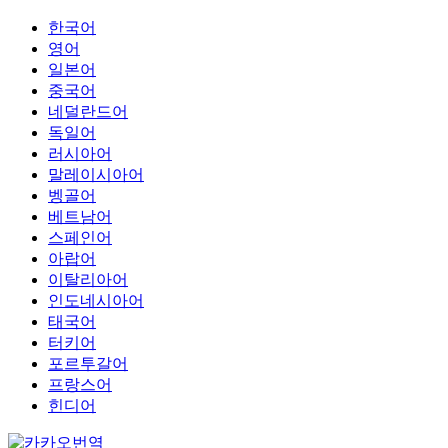
한국어
영어
일본어
중국어
네덜란드어
독일어
러시아어
말레이시아어
벵골어
베트남어
스페인어
아랍어
이탈리아어
인도네시아어
태국어
터키어
포르투갈어
프랑스어
힌디어