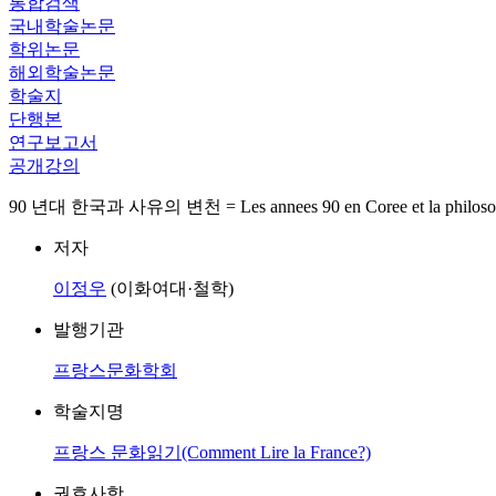
통합검색
국내학술논문
학위논문
해외학술논문
학술지
단행본
연구보고서
공개강의
90 년대 한국과 사유의 변천 = Les annees 90 en Coree et la philosoph
저자
이정우
(이화여대·철학)
발행기관
프랑스문화학회
학술지명
프랑스 문화읽기(Comment Lire la France?)
권호사항