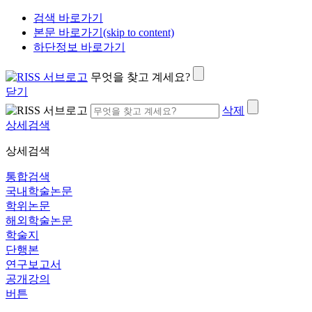
검색 바로가기
본문 바로가기(skip to content)
하단정보 바로가기
무엇을 찾고 계세요?
닫기
삭제
상세검색
상세검색
통합검색
국내학술논문
학위논문
해외학술논문
학술지
단행본
연구보고서
공개강의
버튼