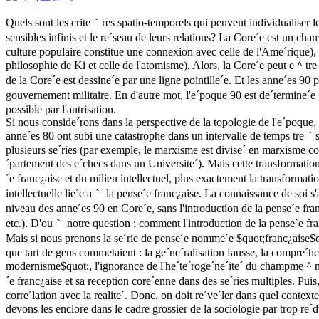
Quels sont les crite｀res spatio-temporels qui peuvent individualiser 
sensibles infinis et le re´seau de leurs relations? La Core´e est un c
culture populaire constitue une connexion avec celle de l'Ame´rique), un
philosophie de Ki et celle de l'atomisme). Alors, la Core´e peut e＾tre
de la Core´e est dessine´e par une ligne pointille´e. Et les anne´es 
gouvernement militaire. En d'autre mot, l'e´poque 90 est de´termine´
possible par l'autrisation.
Si nous conside´rons dans la perspective de la topologie de l'e´poque, q
anne´es 80 ont subi une catastrophe dans un intervalle de temps tre｀
plusieurs se´ries (par exemple, le marxisme est divise´ en marxisme co
´partement des e´checs dans un Universite´). Mais cette transformatio
´e franc¿aise et du milieu intellectuel, plus exactement la transformat
intellectuelle lie´e a｀ la pense´e franc¿aise. La connaissance de soi 
niveau des anne´es 90 en Core´e, sans l'introduction de la pense´e fra
etc.). D'ou｀ notre question : comment l'introduction de la pense´e fra
Mais si nous prenons la se´rie de pense´e nomme´e $quot;franc¿aise$q
que tart de gens commetaient : la ge´ne´ralisation fausse, la compre´he
modernisme$quot;, l'ignorance de l'he´te´roge´ne´ite´ du champme＾m
´e franc¿aise et sa reception core´enne dans des se´ries multiples. Pui
corre´lation avec la realite´. Donc, on doit re´ve´ler dans quel contexte
devons les enclore dans le cadre grossier de la sociologie par trop re