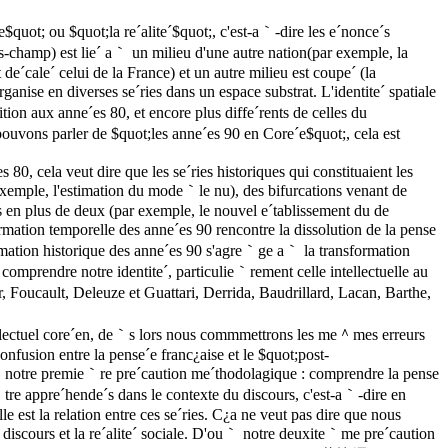
quot; ou $quot;la re´alite´$quot;, c'est-a｀-dire les e´nonce´s
us-champ) est lie´ a｀ un milieu d'une autre nation(par exemple, la
de´cale´ celui de la France) et un autre milieu est coupe´ (la
anise en diverses se´ries dans un espace substrat. L'identite´ spatiale
ion aux anne´es 80, et encore plus diffe´rents de celles du
ouvons parler de $quot;les anne´es 90 en Core´e$quot;, cela est
80, cela veut dire que les se´ries historiques qui constituaient les
exemple, l'estimation du mode｀le nu), des bifurcations venant de
es en plus de deux (par exemple, le nouvel e´tablissement du de
rmation temporelle des anne´es 90 rencontre la dissolution de la pense
sformation historique des anne´es 90 s'agre｀ge a｀ la transformation
comprendre notre identite´, particulie｀rement celle intellectuelle au
, Foucault, Deleuze et Guattari, Derrida, Baudrillard, Lacan, Barthe,
tellectuel core´en, de｀s lors nous commmettrons les me＾mes erreurs
onfusion entre la pense´e franc¿aise et le $quot;post-
｀ notre premie｀re pre´caution me´thodolagique : comprendre la pense
e＾tre appre´hende´s dans le contexte du discours, c'est-a｀-dire en
lle est la relation entre ces se´ries. C¿a ne veut pas dire que nous
e discours et la re´alite´ sociale. D'ou｀ notre deuxite｀me pre´caution