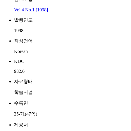
Vol.4 No.1 [1998]
발행연도
1998
작성언어
Korean
KDC
982.6
자료형태
학술저널
수록면
25-71(47쪽)
제공처