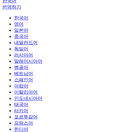
한국어
번역하기
한국어
영어
일본어
중국어
네덜란드어
독일어
러시아어
말레이시아어
벵골어
베트남어
스페인어
아랍어
이탈리아어
인도네시아어
태국어
터키어
포르투갈어
프랑스어
힌디어