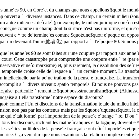
les anne´es 90, en Core´e, du champs que nous appellons $quot;le monde$
hamp ouvert a｀ diverses instances. Dans ce champ, un certain milieu (so
 autre milieu est de´cale´ (par exemple, le milieu juridique core´en est 
 conc¿ue comme un champ dont la surface n'est pas uniforme, et qui s'org
90 peuvent e＾tre de´termine´es comme $quot;une$quot; e´poque en opposit
e par un devenant-l'autre(他者化) par rapport a｀ l'e´poque 80. Si nous p
ue les anne´es 90 se sont faites sur une coupure par rapport aux anne´es 
s court. Cette catastrophe peut comprendre une coupure entie｀re (par 
nservative et ne´o-marxisme) et, plus rarement, la dissolution des se´ri
n temporelle croise celle de l'espace a｀ un certaine moment. La transfo
ion intellectuelle par la pe´ne´tration de la pense´e franc¿aise. La tran
s'accomplit a｀ divers niveaux spatio-temporels. Et nous ne pouvons pas 
nc¿aise, particulie｀rement le $quot;post-structuralisme$quot; (Althusser
nc¿aise a-t-ells transforme´ notre espace du discours?
uot; comme l'Un et discutons de la transfarmation totale du milieu in
nsion non pas par les contenus mais par les $quot;e´tiquettes$quot;, la c
e qui e´tait forme´ par l'importation de la pense´e e´trange｀re. D'ou
s, tous les discours, incluant les mathe´matiques et la logique, doivent 
 les se´ries multiples de la pense´e franc¿aise ont e´te´ importe´es et que
´ductrice. C¿a veut dire que nous examinons la relation complexe entre l