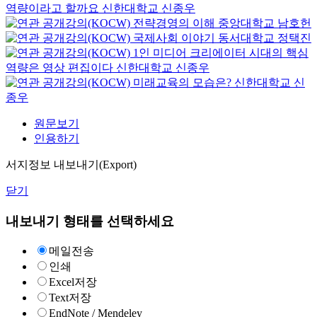
역량이라고 할까요
신한대학교
신종우
전략경영의 이해
중앙대학교
남호헌
국제사회 이야기
동서대학교
정택진
1인 미디어 크리에이터 시대의 핵심
역량은 영상 편집이다
신한대학교
신종우
미래교육의 모습은?
신한대학교
신
종우
원문보기
인용하기
서지정보 내보내기(Export)
닫기
내보내기 형태를 선택하세요
메일전송
인쇄
Excel저장
Text저장
EndNote / Mendeley