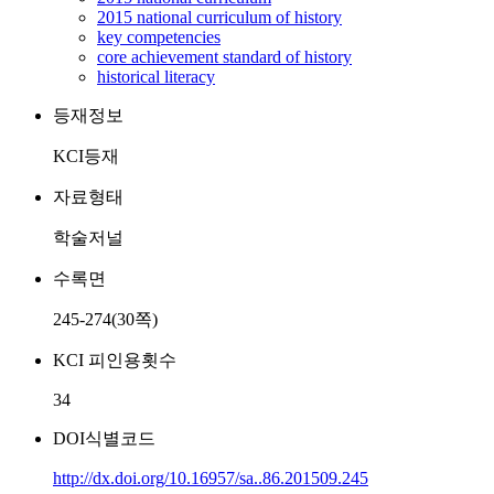
2015 national curriculum of history
key competencies
core achievement standard of history
historical literacy
등재정보
KCI등재
자료형태
학술저널
수록면
245-274(30쪽)
KCI 피인용횟수
34
DOI식별코드
http://dx.doi.org/10.16957/sa..86.201509.245