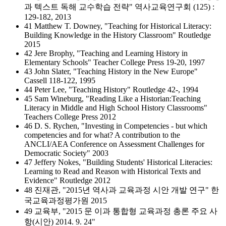
과 텍스트 독해 교수학습 전략" 역사교육연구회 (125) :
129-182, 2013
41 Matthew T. Downey, "Teaching for Historical Literacy:
Building Knowledge in the History Classroom" Routledge
2015
42 Jere Brophy, "Teaching and Learning History in
Elementary Schools" Teacher College Press 19-20, 1997
43 John Slater, "Teaching History in the New Europe"
Cassell 118-122, 1995
44 Peter Lee, "Teaching History" Routledge 42-, 1994
45 Sam Wineburg, "Reading Like a Historian:Teaching
Literacy in Middle and High School History Classrooms"
Teachers College Press 2012
46 D. S. Rychen, "Investing in Competencies - but which
competencies and for what? A contribution to the
ANCLI/AEA Conference on Assessment Challenges for
Democratic Society" 2003
47 Jeffery Nokes, "Building Students' Historical Literacies:
Learning to Read and Reason with Historical Texts and
Evidence" Routledge 2012
48 진재관, "2015년 역사과 교육과정 시안 개발 연구" 한
국교육과정평가원 2015
49 교육부, "2015 문 이과 통합형 교육과정 총론 주요 사
항(시안) 2014. 9. 24"