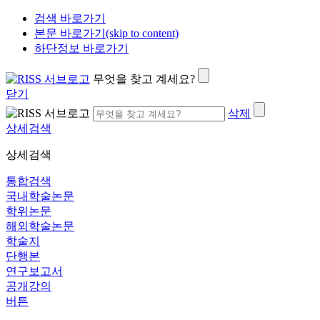
검색 바로가기
본문 바로가기(skip to content)
하단정보 바로가기
무엇을 찾고 계세요?
닫기
삭제
상세검색
상세검색
통합검색
국내학술논문
학위논문
해외학술논문
학술지
단행본
연구보고서
공개강의
버튼