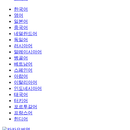
한국어
영어
일본어
중국어
네덜란드어
독일어
러시아어
말레이시아어
벵골어
베트남어
스페인어
아랍어
이탈리아어
인도네시아어
태국어
터키어
포르투갈어
프랑스어
힌디어