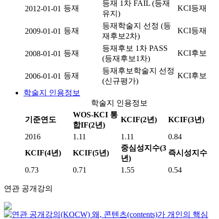
등재 1차 FAIL (등재
등재
KCI등재
2012-01-01
유지)
등재학술지 선정 (등
등재
KCI등재
2009-01-01
재후보2차)
등재후보 1차 PASS
등재
KCI후보
2008-01-01
(등재후보1차)
등재후보학술지 선정
등재
KCI후보
2006-01-01
(신규평가)
학술지 인용정보
학술지 인용정보
WOS-KCI 통
기준연도
KCIF(2년)
KCIF(3년)
합IF(2년)
2016
1.11
1.11
0.84
중심성지수(3
KCIF(4년)
KCIF(5년)
즉시성지수
년)
0.73
0.71
1.55
0.54
연관 공개강의
왜, 콘텐츠(contents)가 개인의 핵심