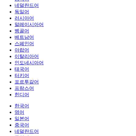
네덜란드어
독일어
러시아어
말레이시아어
벵골어
베트남어
스페인어
아랍어
이탈리아어
인도네시아어
태국어
터키어
포르투갈어
프랑스어
힌디어
한국어
영어
일본어
중국어
네덜란드어