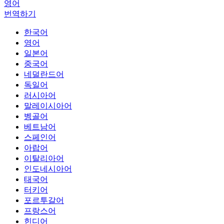
영어
번역하기
한국어
영어
일본어
중국어
네덜란드어
독일어
러시아어
말레이시아어
벵골어
베트남어
스페인어
아랍어
이탈리아어
인도네시아어
태국어
터키어
포르투갈어
프랑스어
힌디어