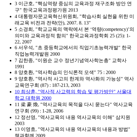
3 이근호, "핵심역량 중심의 교육과정 재구조화 방안 연
구" 한국교육과정평가원 2013
4 대통령자문교육혁신위원회, "학습사회 실현을 위한 미
래교육 비전과 전략(안), 2007. 8. 13"
5 소경희, "학교교육의 맥락에서 본 ‘역량(competency)’의
의미와 교육과정적 함의" 한국교육과정학회 25 (25): 1-
22, 2007
6 서우석, "초 중등학교에서의 직업기초능력개발" 한국
직업능력개발원 2000
7 김한종, "이원순 교수 정년기념역사학논총" 교학사
1991
8 양호환, "역사학습의 인식론적 모색" 75 : 2000
9 양호환, "역사적 사고의 한계와 역사화의 가능성" 역사
교육연구회 (87) : 187-213, 2003
10 최상훈, "역사적 사고력의 학습 및 평가방안" 서울대
학교 대학원 2000
11 梁 豪 煥, "역사교육의 목적을 다시 묻는다" 역사교육
연구회 (99) : 1-28, 2006
12 정선영, "역사교육의 내용 역사교육의 이해" 삼지원
2003
13 이영효, "역사교육의 내용 역사교육의 내용과 방법"
책과함께 2009