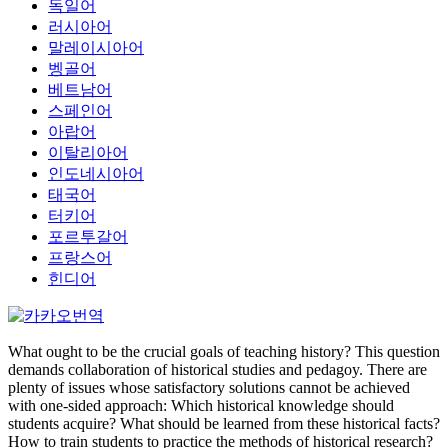
독일어
러시아어
말레이시아어
벵골어
베트남어
스페인어
아랍어
이탈리아어
인도네시아어
태국어
터키어
포르투갈어
프랑스어
힌디어
What ought to be the crucial goals of teaching history? This question
demands collaboration of historical studies and pedagoy. There are
plenty of issues whose satisfactory solutions cannot be achieved
with one-sided approach: Which historical knowledge should
students acquire? What should be learned from these historical facts?
How to train students to practice the methods of historical research?