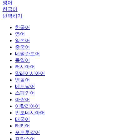
영어
한국어
번역하기
한국어
영어
일본어
중국어
네덜란드어
독일어
러시아어
말레이시아어
벵골어
베트남어
스페인어
아랍어
이탈리아어
인도네시아어
태국어
터키어
포르투갈어
프랑스어