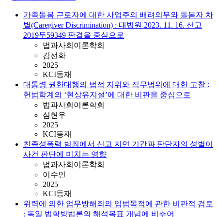
가족돌봄 근로자에 대한 사업주의 배려의무와 돌봄자 차
별(Caregiver Discrimination) : 대법원 2023. 11. 16. 선고
2019두59349 판결을 중심으로
법과사회이론학회
김선화
2025
KCI등재
대통령 권한대행의 법적 지위와 직무범위에 대한 고찰 :
헌법학계의 ‘현상유지설’에 대한 비판을 중심으로
법과사회이론학회
심현우
2025
KCI등재
친족성폭력 범죄에서 신고 지연 기간과 판단자의 성별이
사건 판단에 미치는 영향
법과사회이론학회
이수인
2025
KCI등재
위력에 의한 업무방해죄의 입법목적에 관한 비판적 검토
: 독일 법학방법론의 해석목표 개념에 비추어