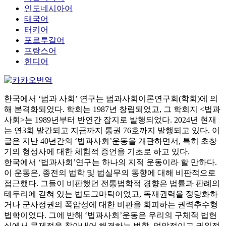
인도네시아어
태국어
터키어
포르투갈어
프랑스어
힌디어
한국에서 ‘법과 사회’ 연구는 법과사회이론연구회(학회)에 의
해 본격화되었다. 학회는 1987년 창립되었고, 그 학회지 <법과
사회>는 1989년부터 반연간 잡지로 발행되었다. 2024년 현재
는 연3회 발간되고 지금까지 통권 76호까지 발행되고 있다. 이
글은 지난 40년간의 ‘법과사회’운동을 개관하면서, 특히 초창
기의 형성사에 대한 체험적 증언을 기초로 하고 있다.
한국에서 ‘법과사회’연구는 하나의 지적 운동이라 할 만하다.
이 운동은, 종전의 법학 및 법실무의 동향에 대해 비판적으로
접근했다. 그들이 비판했던 전통법학적 경향은 법률과 판례의
테두리에 갇혀 있는 법도그마틱이었고, 독재권력을 정당화하
거나 군사정권의 폭압성에 대한 비판을 회피하는 권력추수형
법학이었다. 그에 반해 ‘법과사회’운동은 우리의 구체적 법현
실에서 문제점을 찾아내어 해결하는 법학, 억압적이고 권위적