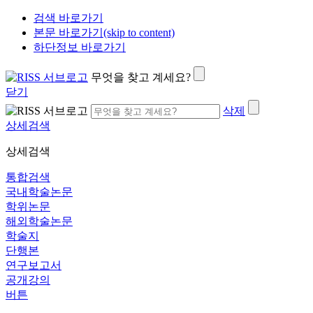
검색 바로가기
본문 바로가기(skip to content)
하단정보 바로가기
무엇을 찾고 계세요?
닫기
삭제
상세검색
상세검색
통합검색
국내학술논문
학위논문
해외학술논문
학술지
단행본
연구보고서
공개강의
버튼