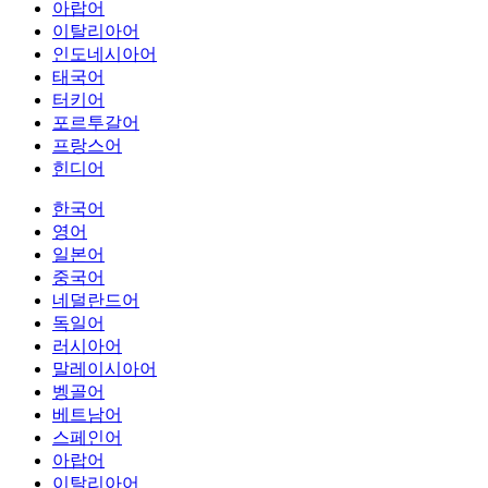
아랍어
이탈리아어
인도네시아어
태국어
터키어
포르투갈어
프랑스어
힌디어
한국어
영어
일본어
중국어
네덜란드어
독일어
러시아어
말레이시아어
벵골어
베트남어
스페인어
아랍어
이탈리아어