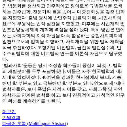
인 법문화를 청산하고 민주적이고 정의로운 규범질서를 모색
하는 민주법학, 전문가적 틀을 벗어나 대중친화성을 갖춘 법학
을 지향했다. 출범 당시에 반민주적 법률의 개폐, 시민사회의
요구에 부응하는 법적 실천을 지향했고, 이후에는 사법개혁 및
법조인양성체제의 개혁에 역점을 쏟아 왔다. 특히 방법론 면에
서는 사회과학의 지적 자원을 대폭 활용하는 종합사회과학의
일환으로서의 법학을 지향하고, 사회개혁을 위한 법적 개혁을
적극 추진하였다. 초창기엔 비판법학, 급진적 법현실주의, 민
주주의법학에 대한 비교법적 연구를 이론적 자원으로 탐구했
다.
‘법과사회’운동은 당시 소장층 학자들이 중심이 되었고, 법학
의 개별분야를 두루 포괄하였다. 이들은 자주 한국법학의 제3
세대로 일컬어졌다. 40여년을 경과한 현시점에서 볼 때, 계승
해야 할 부분도 있고 극복해야 할 부분도 있다. 앞으로 제4세대
법학자들은, 보다 폭넓은 지적 시야를 갖고, 사회과학 및 자연
과학과도 연계된 법학을 하고, 보다 진취적이고 개척적인 연구
의 확산을 계속하기를 바란다.
더보기
번역결과
다국어 초록 (Multilingual Abstract)