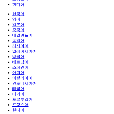
힌디어
한국어
영어
일본어
중국어
네덜란드어
독일어
러시아어
말레이시아어
벵골어
베트남어
스페인어
아랍어
이탈리아어
인도네시아어
태국어
터키어
포르투갈어
프랑스어
힌디어