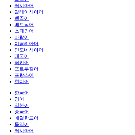
러시아어
말레이시아어
벵골어
베트남어
스페인어
아랍어
이탈리아어
인도네시아어
태국어
터키어
포르투갈어
프랑스어
힌디어
한국어
영어
일본어
중국어
네덜란드어
독일어
러시아어