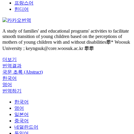
프랑스어
힌디어
A study of families' and educational programs' activities to facilitate
smooth transition of young children based on the perceptions of
mothers of young children with and without disabilities攀* Woosuk
University ; keyngsuk@core.woosuk.ac.kr 攀攀
더보기
번역결과
국문 초록 (Abstract)
한국어
영어
번역하기
한국어
영어
일본어
중국어
네덜란드어
독일어