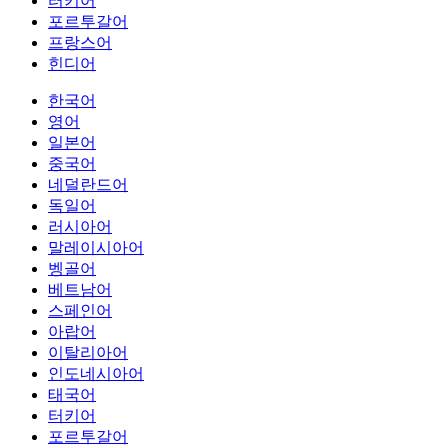
터키어
포르투갈어
프랑스어
힌디어
한국어
영어
일본어
중국어
네덜란드어
독일어
러시아어
말레이시아어
벵골어
베트남어
스페인어
아랍어
이탈리아어
인도네시아어
태국어
터키어
포르투갈어