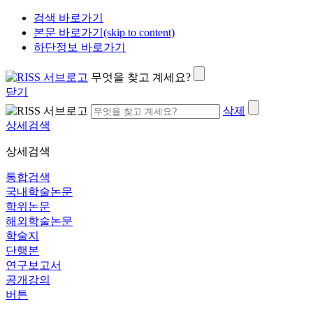
검색 바로가기
본문 바로가기(skip to content)
하단정보 바로가기
무엇을 찾고 계세요?
닫기
삭제
상세검색
상세검색
통합검색
국내학술논문
학위논문
해외학술논문
학술지
단행본
연구보고서
공개강의
버튼