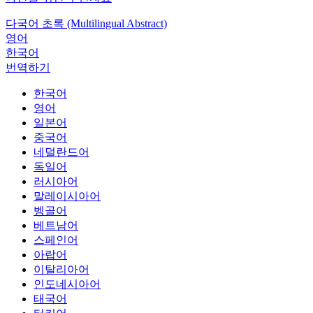
다국어 초록 (Multilingual Abstract)
영어
한국어
번역하기
한국어
영어
일본어
중국어
네덜란드어
독일어
러시아어
말레이시아어
벵골어
베트남어
스페인어
아랍어
이탈리아어
인도네시아어
태국어