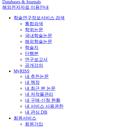
Databases & Journals
해외전자자료 이용안내
학술연구정보서비스 검색
통합검색
학위논문
국내학술논문
해외학술논문
학술지
단행본
연구보고서
공개강의
MyRISS
내 추천논문
내 책장
내 최근 본 논문
내 저작물관리
내 구매·신청 현황
내 서비스 사용권한
내 관심 DB
회원서비스
회원가입