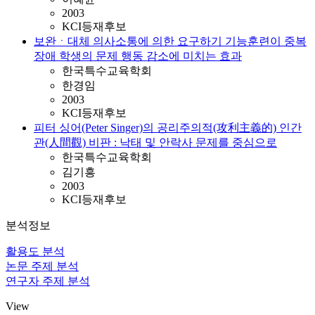
2003
KCI등재후보
보완ㆍ대체 의사소통에 의한 요구하기 기능훈련이 중복
장애 학생의 문제 행동 감소에 미치는 효과
한국특수교육학회
한경임
2003
KCI등재후보
피터 싱어(Peter Singer)의 공리주의적(攻利主義的) 인간
관(人間觀) 비판 : 낙태 및 안락사 문제를 중심으로
한국특수교육학회
김기흥
2003
KCI등재후보
분석정보
활용도 분석
논문 주제 분석
연구자 주제 분석
View