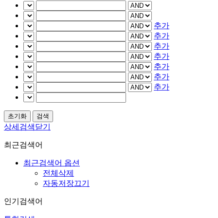
추가
추가
추가
추가
추가
추가
추가
상세검색닫기
최근검색어
최근검색어 옵션
전체삭제
자동저장끄기
인기검색어