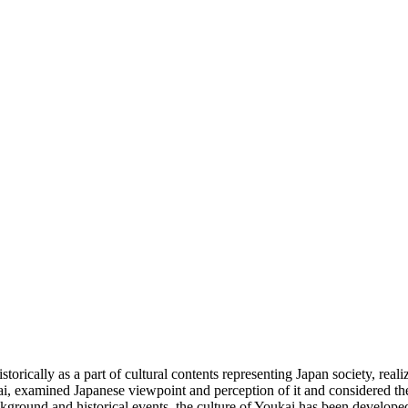
storically as a part of cultural contents representing Japan society, rea
ai, examined Japanese viewpoint and perception of it and considered the
ground and historical events, the culture of Youkai has been developed w