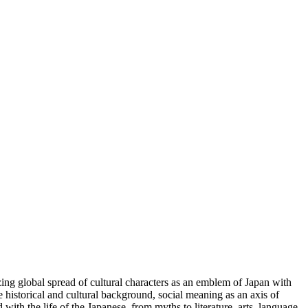
lizing global spread of cultural characters as an emblem of Japan with
 historical and cultural background, social meaning as an axis of
ith the life of the Japanese, from myths to literature, arts, language,