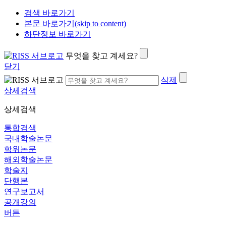
검색 바로가기
본문 바로가기(skip to content)
하단정보 바로가기
무엇을 찾고 계세요?
닫기
삭제
상세검색
상세검색
통합검색
국내학술논문
학위논문
해외학술논문
학술지
단행본
연구보고서
공개강의
버튼