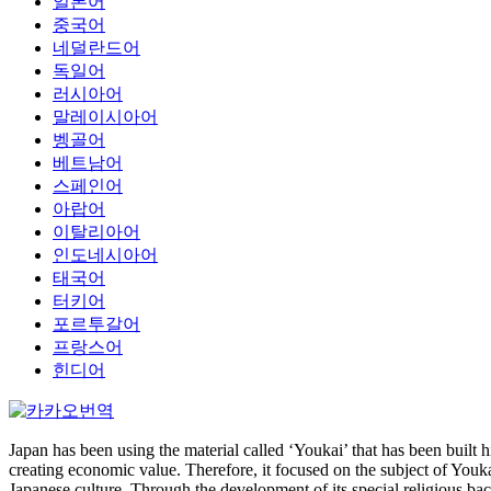
일본어
중국어
네덜란드어
독일어
러시아어
말레이시아어
벵골어
베트남어
스페인어
아랍어
이탈리아어
인도네시아어
태국어
터키어
포르투갈어
프랑스어
힌디어
Japan has been using the material called ‘Youkai’ that has been built hi
creating economic value. Therefore, it focused on the subject of Youk
Japanese culture. Through the development of its special religious back