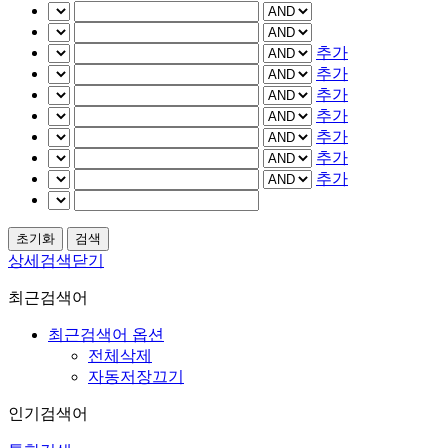
추가
추가
추가
추가
추가
추가
추가
상세검색닫기
최근검색어
최근검색어 옵션
전체삭제
자동저장끄기
인기검색어