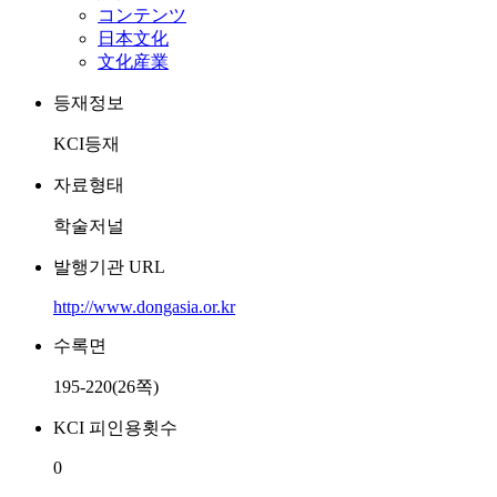
コンテンツ
日本文化
文化産業
등재정보
KCI등재
자료형태
학술저널
발행기관 URL
http://www.dongasia.or.kr
수록면
195-220(26쪽)
KCI 피인용횟수
0