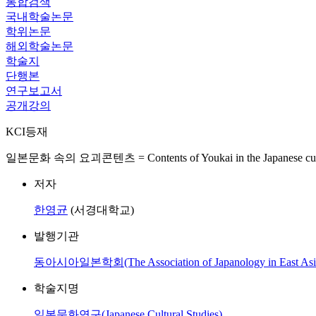
통합검색
국내학술논문
학위논문
해외학술논문
학술지
단행본
연구보고서
공개강의
KCI등재
일본문화 속의 요괴콘텐츠 = Contents of Youkai in the Japanese cul
저자
한영균
(서경대학교)
발행기관
동아시아일본학회(The Association of Japanology in East Asi
학술지명
일본문화연구(Japanese Cultural Studies)