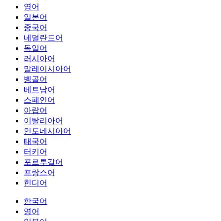
영어
일본어
중국어
네덜란드어
독일어
러시아어
말레이시아어
벵골어
베트남어
스페인어
아랍어
이탈리아어
인도네시아어
태국어
터키어
포르투갈어
프랑스어
힌디어
한국어
영어