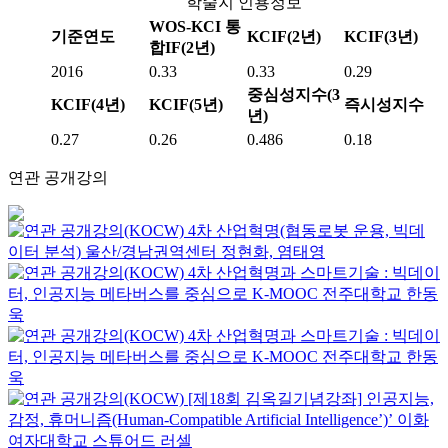
학술지 인용정보
WOS-KCI 통
기준연도
KCIF(2년)
KCIF(3년)
합IF(2년)
2016
0.33
0.33
0.29
중심성지수(3
KCIF(4년)
KCIF(5년)
즉시성지수
년)
0.27
0.26
0.486
0.18
연관 공개강의
4차 산업혁명(협동로봇 운용, 빅데
이터 분석)
울산/경남권역센터
정현화, 염태영
4차 산업혁명과 스마트기술 : 빅데이
터, 인공지능 메타버스를 중심으로
K-MOOC
전주대학교 한동
욱
4차 산업혁명과 스마트기술 : 빅데이
터, 인공지능 메타버스를 중심으로
K-MOOC
전주대학교 한동
욱
[제18회 김옥길기념강좌] 인공지능,
감정, 휴머니즘(Human-Compatible Artificial Intelligence’)’
이화
여자대학교
스튜어드 러셀