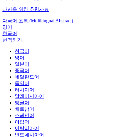
나만을 위한 추천자료
다국어 초록 (Multilingual Abstract)
영어
한국어
번역하기
한국어
영어
일본어
중국어
네덜란드어
독일어
러시아어
말레이시아어
벵골어
베트남어
스페인어
아랍어
이탈리아어
인도네시아어