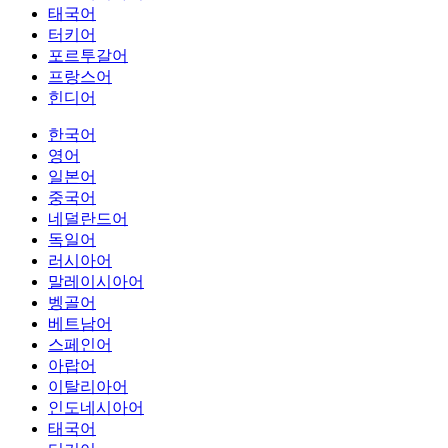
태국어
터키어
포르투갈어
프랑스어
힌디어
한국어
영어
일본어
중국어
네덜란드어
독일어
러시아어
말레이시아어
벵골어
베트남어
스페인어
아랍어
이탈리아어
인도네시아어
태국어