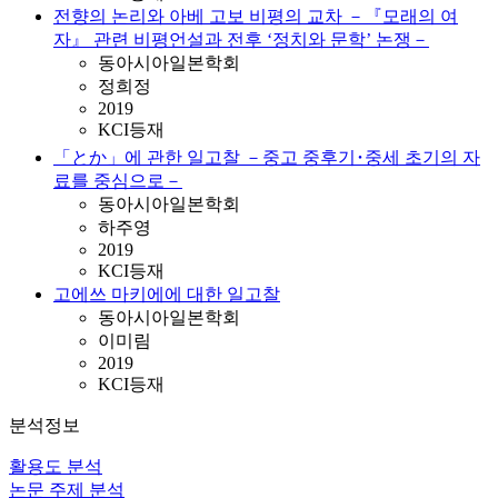
전향의 논리와 아베 고보 비평의 교차 －『모래의 여
자』 관련 비평언설과 전후 ‘정치와 문학’ 논쟁－
동아시아일본학회
정희정
2019
KCI등재
「とか」에 관한 일고찰 －중고 중후기･중세 초기의 자
료를 중심으로－
동아시아일본학회
하주영
2019
KCI등재
고에쓰 마키에에 대한 일고찰
동아시아일본학회
이미림
2019
KCI등재
분석정보
활용도 분석
논문 주제 분석