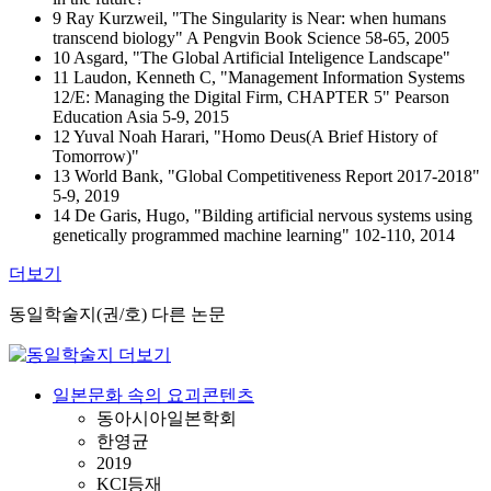
9 Ray Kurzweil, "The Singularity is Near: when humans
transcend biology" A Pengvin Book Science 58-65, 2005
10 Asgard, "The Global Artificial Inteligence Landscape"
11 Laudon, Kenneth C, "Management Information Systems
12/E: Managing the Digital Firm, CHAPTER 5" Pearson
Education Asia 5-9, 2015
12 Yuval Noah Harari, "Homo Deus(A Brief History of
Tomorrow)"
13 World Bank, "Global Competitiveness Report 2017-2018"
5-9, 2019
14 De Garis, Hugo, "Bilding artificial nervous systems using
genetically programmed machine learning" 102-110, 2014
더보기
동일학술지(권/호) 다른 논문
일본문화 속의 요괴콘텐츠
동아시아일본학회
한영균
2019
KCI등재