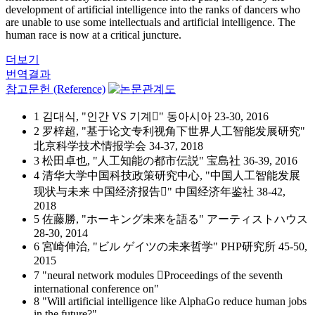
development of artificial intelligence into the ranks of dancers who
are unable to use some intellectuals and artificial intelligence. The
human race is now at a critical juncture.
더보기
번역결과
참고문헌 (Reference)
1 김대식, "인간 VS 기계" 동아시아 23-30, 2016
2 罗梓超, "基于论文专利视角下世界人工智能发展研究"
北京科学技术情报学会 34-37, 2018
3 松田卓也, "人工知能の都市伝説" 宝島社 36-39, 2016
4 清华大学中国科技政策研究中心, "中国人工智能发展
现状与未来 中国经济报告" 中国经济年鉴社 38-42,
2018
5 佐藤勝, "ホーキング未来を語る" アーティストハウス
28-30, 2014
6 宮崎伸治, "ビル ゲイツの未来哲学" PHP研究所 45-50,
2015
7 "neural network modules Proceedings of the seventh
international conference on"
8 "Will artificial intelligence like AlphaGo reduce human jobs
in the future?"