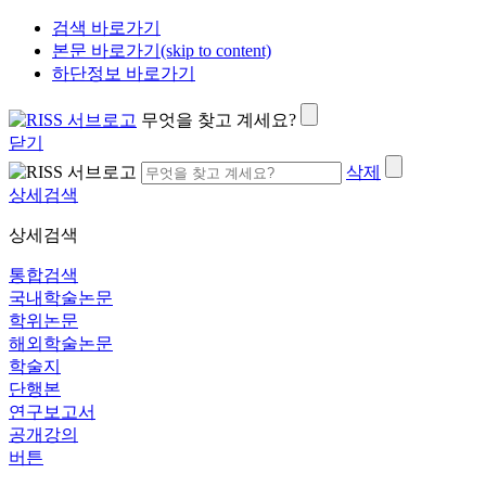
검색 바로가기
본문 바로가기(skip to content)
하단정보 바로가기
무엇을 찾고 계세요?
닫기
삭제
상세검색
상세검색
통합검색
국내학술논문
학위논문
해외학술논문
학술지
단행본
연구보고서
공개강의
버튼