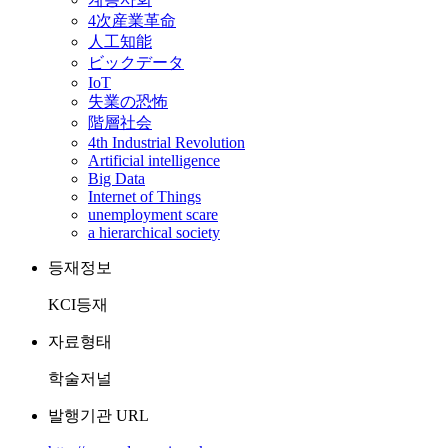
4次産業革命
人工知能
ビックデータ
IoT
失業の恐怖
階層社会
4th Industrial Revolution
Artificial intelligence
Big Data
Internet of Things
unemployment scare
a hierarchical society
등재정보
KCI등재
자료형태
학술저널
발행기관 URL