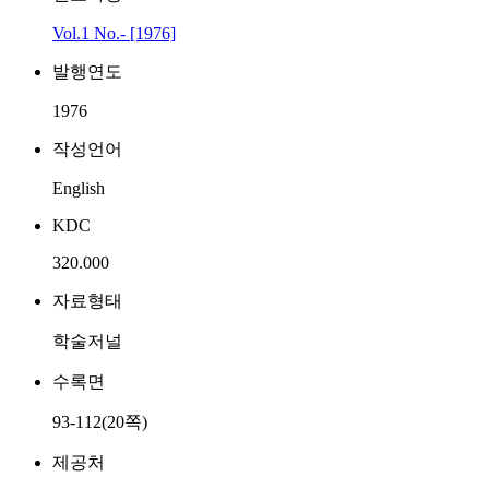
Vol.1 No.- [1976]
발행연도
1976
작성언어
English
KDC
320.000
자료형태
학술저널
수록면
93-112(20쪽)
제공처