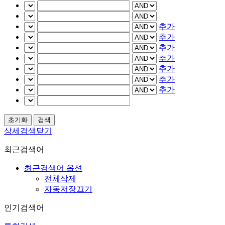
추가
추가
추가
추가
추가
추가
추가
상세검색닫기
최근검색어
최근검색어 옵션
전체삭제
자동저장끄기
인기검색어