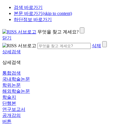
검색 바로가기
본문 바로가기(skip to content)
하단정보 바로가기
무엇을 찾고 계세요?
닫기
삭제
상세검색
상세검색
통합검색
국내학술논문
학위논문
해외학술논문
학술지
단행본
연구보고서
공개강의
버튼