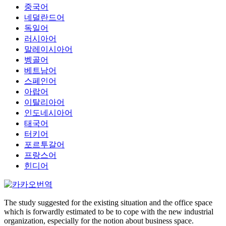
중국어
네덜란드어
독일어
러시아어
말레이시아어
벵골어
베트남어
스페인어
아랍어
이탈리아어
인도네시아어
태국어
터키어
포르투갈어
프랑스어
힌디어
The study suggested for the existing situation and the office space
which is forwardly estimated to be to cope with the new industrial
organization, especially for the notion about business space.