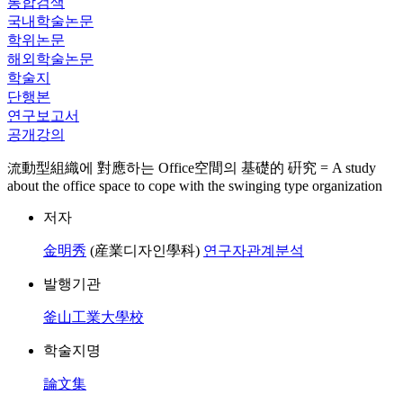
통합검색
국내학술논문
학위논문
해외학술논문
학술지
단행본
연구보고서
공개강의
流動型組織에 對應하는 Office空間의 基礎的 硏究 = A study
about the office space to cope with the swinging type organization
저자
金明秀
(産業디자인學科)
연구자관계분석
발행기관
釜山工業大學校
학술지명
論文集