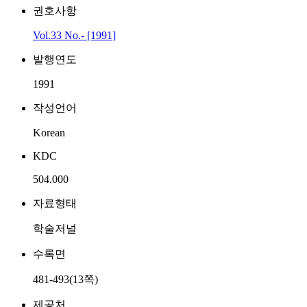
권호사항
Vol.33 No.- [1991]
발행연도
1991
작성언어
Korean
KDC
504.000
자료형태
학술저널
수록면
481-493(13쪽)
제공처