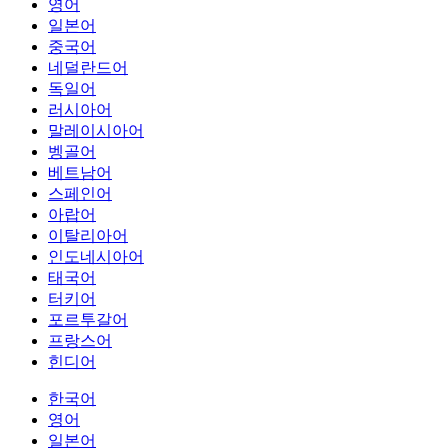
영어
일본어
중국어
네덜란드어
독일어
러시아어
말레이시아어
벵골어
베트남어
스페인어
아랍어
이탈리아어
인도네시아어
태국어
터키어
포르투갈어
프랑스어
힌디어
한국어
영어
일본어