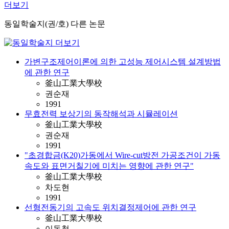
더보기
동일학술지(권/호) 다른 논문
가변구조제어이론에 의한 고성능 제어시스템 설계방법
에 관한 연구
釜山工業大學校
권순재
1991
무효전력 보상기의 동작해석과 시뮬레이션
釜山工業大學校
권순재
1991
"초경합금(K20)가동에서 Wire-cut방전 가공조건이 가동
속도와 표면거칠기에 미치는 영향에 관한 연구"
釜山工業大學校
차도현
1991
선형전동기의 고속도 위치결정제어에 관한 연구
釜山工業大學校
이동철