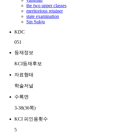
yangban
the two upper classes
meritorious retainer
state examination
Sin Sukju
KDC
051
등재정보
KCI등재후보
자료형태
학술저널
수록면
3-38(36쪽)
KCI 피인용횟수
5