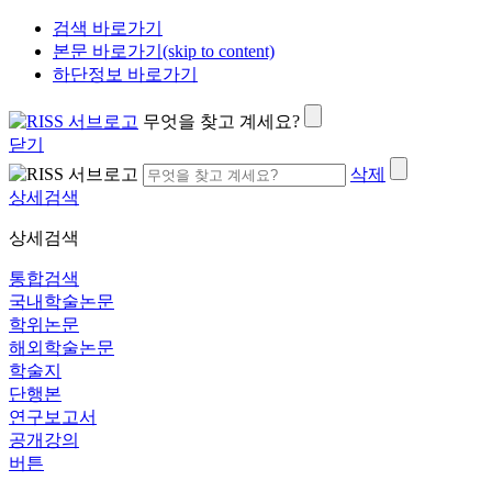
검색 바로가기
본문 바로가기(skip to content)
하단정보 바로가기
무엇을 찾고 계세요?
닫기
삭제
상세검색
상세검색
통합검색
국내학술논문
학위논문
해외학술논문
학술지
단행본
연구보고서
공개강의
버튼