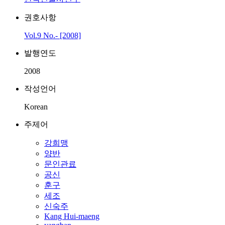
권호사항
Vol.9 No.- [2008]
발행연도
2008
작성언어
Korean
주제어
강희맹
양반
문인관료
공신
훈구
세조
신숙주
Kang Hui-maeng