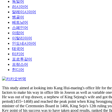
독일어
러시아어
말레이시아어
벵골어
베트남어
스페인어
아랍어
이탈리아어
인도네시아어
태국어
터키어
포르투갈어
프랑스어
힌디어
This study aimed at looking into Kang Hui-maeing's office life for th
factors to make his way in office life in Joseon as well as variable one
He was out of top drawer, a nephew of King Sejong's wife and got the 
period(1455~1468) and reached the peak point when King Seongjong rose
minister of the Ceremonies Board in 1466, King Sejo's 12th ruling year.
Key point of his success was to have taken good results, ranked the fi