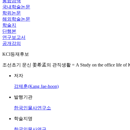
통합검색
국내학술논문
학위논문
해외학술논문
학술지
단행본
연구보고서
공개강의
KCI등재후보
조선초기 문신 姜希孟의 관직생활 = A Study on the office life of Kang Hui
저자
강제훈(Kang Jae-hoon)
발행기관
한국인물사연구소
학술지명
한국인물사연구