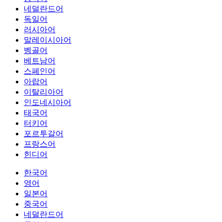
네덜란드어
독일어
러시아어
말레이시아어
벵골어
베트남어
스페인어
아랍어
이탈리아어
인도네시아어
태국어
터키어
포르투갈어
프랑스어
힌디어
한국어
영어
일본어
중국어
네덜란드어