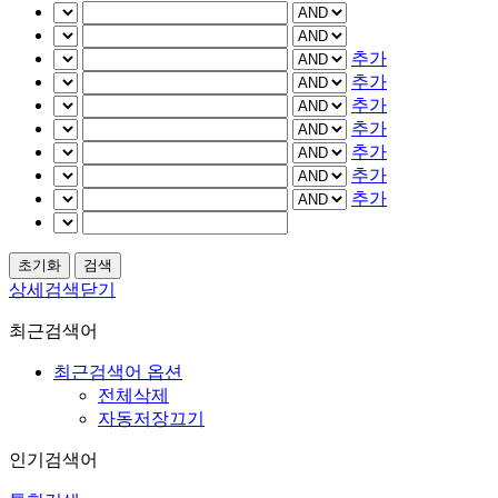
추가
추가
추가
추가
추가
추가
추가
상세검색닫기
최근검색어
최근검색어 옵션
전체삭제
자동저장끄기
인기검색어