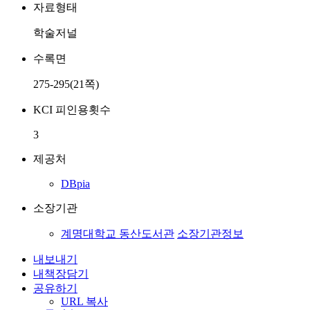
자료형태
학술저널
수록면
275-295(21쪽)
KCI 피인용횟수
3
제공처
DBpia
소장기관
계명대학교 동산도서관
소장기관정보
내보내기
내책장담기
공유하기
URL 복사