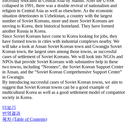
forcefully relocated in Central Asia by Stanlin. After the USSR
collapsed in 1991, there was a double revival of nationalism and
religion in Central Asia as well as elsewhere. As the economic
situation deteriorates in Uzbekistan, a country with the largest
number of Soviet Koreans, more and more Soviet Koreans are
moving to Korea, their historical homeland. They have formed
another Russia in Korea.
Since Soviet Koreans have come to Korea looking for jobs, they
have formed towns in cities with industrial complexes nearby. We
will take a look at Ansan Soviet Korean town and Gwangju Soviet
Korean town, the largest ones among those towns, as successful
cases of settlement of Soviet Koreans. We will look into NGOs and
NPOs that provide Soviet Koreans with substantive help in these
two towns, including “Neomeo”, the Soviet Korean Support Center
in Ansan, and the “Soviet Korean Comprehensive Support Center”
in Gwangju.
By introducing successful cases of Soviet Korean towns, we aim to
suggest that Soviet Korean towns can be a good example of
multicultural Korea as well as a good settlement model of compatriot
society in Korea.
더보기
번역결과
목차 (Table of Contents)