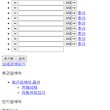
추가
추가
추가
추가
추가
추가
추가
상세검색닫기
최근검색어
최근검색어 옵션
전체삭제
자동저장끄기
인기검색어