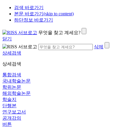
검색 바로가기
본문 바로가기(skip to content)
하단정보 바로가기
무엇을 찾고 계세요?
닫기
삭제
상세검색
상세검색
통합검색
국내학술논문
학위논문
해외학술논문
학술지
단행본
연구보고서
공개강의
버튼