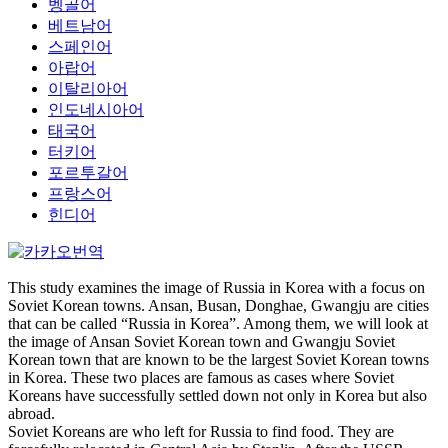
벵골어
베트남어
스페인어
아랍어
이탈리아어
인도네시아어
태국어
터키어
포르투갈어
프랑스어
힌디어
This study examines the image of Russia in Korea with a focus on
Soviet Korean towns. Ansan, Busan, Donghae, Gwangju are cities
that can be called “Russia in Korea”. Among them, we will look at
the image of Ansan Soviet Korean town and Gwangju Soviet
Korean town that are known to be the largest Soviet Korean towns
in Korea. These two places are famous as cases where Soviet
Koreans have successfully settled down not only in Korea but also
abroad.
Soviet Koreans are who left for Russia to find food. They are