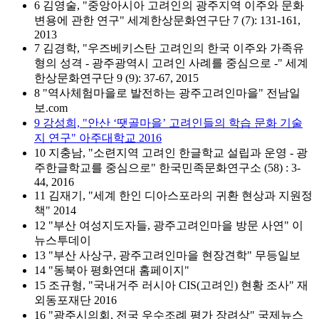
6 김영술, "중앙아시아 고려인의 광주지역 이주와 문화
변용에 관한 연구" 세계한상문화연구단 7 (7): 131-161,
2013
7 김경학, "우즈베키스탄 고려인의 한국 이주와 가족유
형의 성격 - 광주광역시 고려인 사례를 중심으로 -" 세계
한상문화연구단 9 (9): 37-67, 2015
8 "역사체험마을로 발전하는 광주고려인마을" 전남일
보.com
9 강성희, "안산 ‘땟골마을’ 고려인들의 학습 문화 기술
지 연구" 아주대학교 2016
10 지충남, "소련지역 고려인 한글학교 설립과 운영 - 광
주한글학교를 중심으로" 한국민족문화연구소 (58) : 3-
44, 2016
11 김재기, "세계 한인 디아스포라의 귀환 현상과 지원정
책" 2014
12 "부산 여성지도자들, 광주고려인마을 방문 사연" 이
뉴스투데이
13 "부산 사상구, 광주고려인마을 현장견학" 무등일보
14 "동북아 평화연대 홈페이지"
15 조규형, "국내거주 러시아 CIS(고려인) 현황 조사" 재
외동포재단 2016
16 "광주시의회, 전국 우수조례 평가 장려상" 국제뉴스