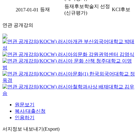
등재후보학술지 선정
등재
KCI후보
2017-01-01
(신규평가)
연관 공개강의
러시아개관
부산외국어대학교
박태
성
러시아의문화
강원권역센터
김영식
러시아 문화 산책
청주대학교
이영
범
러시아문화(1)
한국외국어대학교
정
옥경
러시아철학과사상
배재대학교
김우
승
원문보기
복사/대출신청
인용하기
서지정보 내보내기(Export)