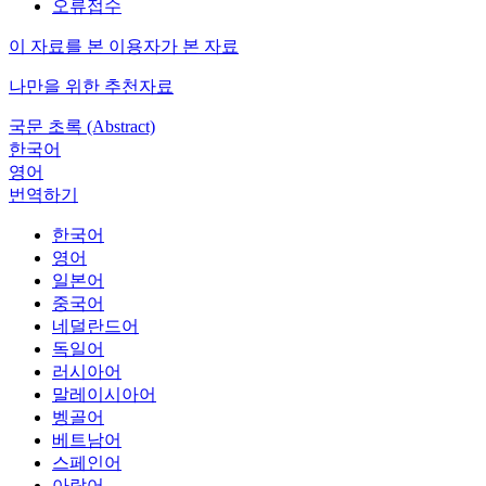
오류접수
이 자료를 본 이용자가 본 자료
나만을 위한 추천자료
국문 초록 (Abstract)
한국어
영어
번역하기
한국어
영어
일본어
중국어
네덜란드어
독일어
러시아어
말레이시아어
벵골어
베트남어
스페인어
아랍어