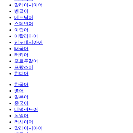
말레이시아어
벵골어
베트남어
스페인어
아랍어
이탈리아어
인도네시아어
태국어
터키어
포르투갈어
프랑스어
힌디어
한국어
영어
일본어
중국어
네덜란드어
독일어
러시아어
말레이시아어