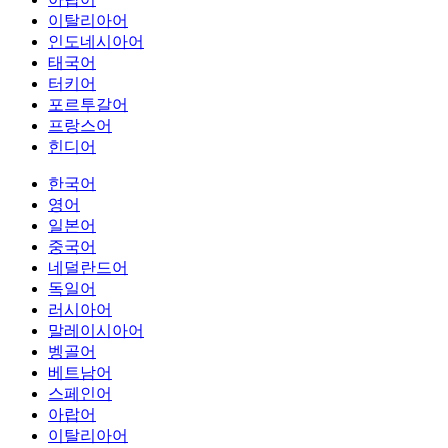
이탈리아어
인도네시아어
태국어
터키어
포르투갈어
프랑스어
힌디어
한국어
영어
일본어
중국어
네덜란드어
독일어
러시아어
말레이시아어
벵골어
베트남어
스페인어
아랍어
이탈리아어