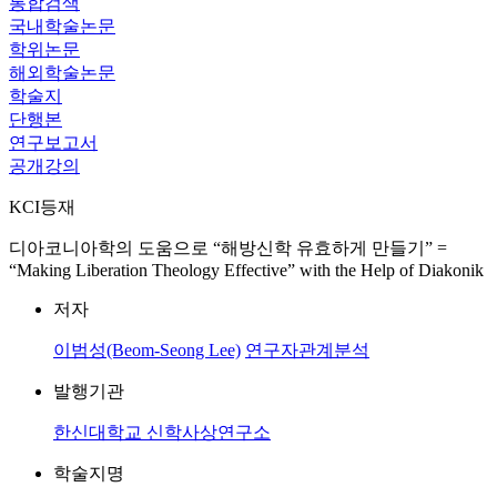
통합검색
국내학술논문
학위논문
해외학술논문
학술지
단행본
연구보고서
공개강의
KCI등재
디아코니아학의 도움으로 “해방신학 유효하게 만들기” =
“Making Liberation Theology Effective” with the Help of Diakonik
저자
이범성(Beom-Seong Lee)
연구자관계분석
발행기관
한신대학교 신학사상연구소
학술지명