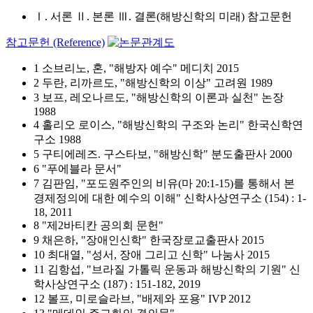
Ⅰ. 서론 Ⅱ. 본론 Ⅲ. 결론(해방신학의 미래) 참고문헌
참고문헌 (Reference)
1 소브리노, 혼, "해방자 예수" 메디치 2015
2 두란, 리까르도, "해방신학의 이상" 고려원 1989
3 보프, 레오나르도, "해방신학의 이론과 실천" 논장
1988
4 홀리오 로이스, "해방신학의 구조와 논리" 한국신학연
구소 1988
5 구티에레즈. 구스타보, "해방신학" 분도출판사 2000
6 "푸에블라 문서"
7 김판임, "포도원주인의 비유(마 20:1-15)를 통해서 본
경제정의에 대한 예수의 이해" 신학사상연구소 (154) : 1-
18, 2011
8 "제2바티칸 공의회 문헌"
9 채은하, "장애인신학" 한국장로교출판사 2015
10 최대열, "성서, 장애 그리고 신학" 나눔사 2015
11 김항섭, "브라질 가톨릭 운동과 해방신학의 기원" 신
학사상연구소 (187) : 151-182, 2019
12 볼프, 미로슬라브, "배제와 포용" IVP 2012