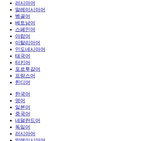
러시아어
말레이시아어
벵골어
베트남어
스페인어
아랍어
이탈리아어
인도네시아어
태국어
터키어
포르투갈어
프랑스어
힌디어
한국어
영어
일본어
중국어
네덜란드어
독일어
러시아어
말레이시아어