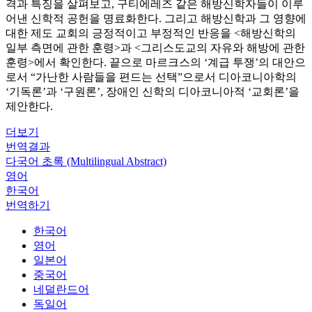
격과 특징을 살펴보고, 구티에레즈 같은 해방신학자들이 이루
어낸 신학적 공헌을 명료화한다. 그리고 해방신학과 그 영향에
대한 제도 교회의 긍정적이고 부정적인 반응을 <해방신학의
일부 측면에 관한 훈령>과 <그리스도교의 자유와 해방에 관한
훈령>에서 확인한다. 끝으로 마르크스의 ‘계급 투쟁’의 대안으
로서 “가난한 사람들을 편드는 선택”으로서 디아코니아학의
‘기독론’과 ‘구원론’, 장애인 신학의 디아코니아적 ‘교회론’을
제안한다.
더보기
번역결과
다국어 초록 (Multilingual Abstract)
영어
한국어
번역하기
한국어
영어
일본어
중국어
네덜란드어
독일어