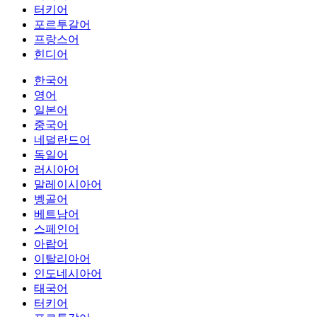
터키어
포르투갈어
프랑스어
힌디어
한국어
영어
일본어
중국어
네덜란드어
독일어
러시아어
말레이시아어
벵골어
베트남어
스페인어
아랍어
이탈리아어
인도네시아어
태국어
터키어