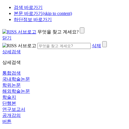
검색 바로가기
본문 바로가기(skip to content)
하단정보 바로가기
무엇을 찾고 계세요?
닫기
삭제
상세검색
상세검색
통합검색
국내학술논문
학위논문
해외학술논문
학술지
단행본
연구보고서
공개강의
버튼