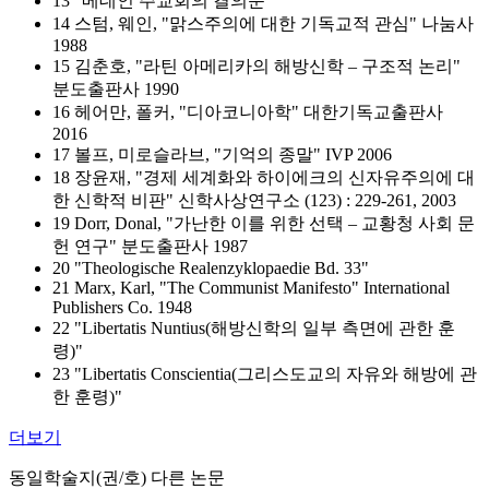
13 "메데인 주교회의 결의문"
14 스텀, 웨인, "맑스주의에 대한 기독교적 관심" 나눔사
1988
15 김춘호, "라틴 아메리카의 해방신학 – 구조적 논리"
분도출판사 1990
16 헤어만, 폴커, "디아코니아학" 대한기독교출판사
2016
17 볼프, 미로슬라브, "기억의 종말" IVP 2006
18 장윤재, "경제 세계화와 하이에크의 신자유주의에 대
한 신학적 비판" 신학사상연구소 (123) : 229-261, 2003
19 Dorr, Donal, "가난한 이를 위한 선택 – 교황청 사회 문
헌 연구" 분도출판사 1987
20 "Theologische Realenzyklopaedie Bd. 33"
21 Marx, Karl, "The Communist Manifesto" International
Publishers Co. 1948
22 "Libertatis Nuntius(해방신학의 일부 측면에 관한 훈
령)"
23 "Libertatis Conscientia(그리스도교의 자유와 해방에 관
한 훈령)"
더보기
동일학술지(권/호) 다른 논문