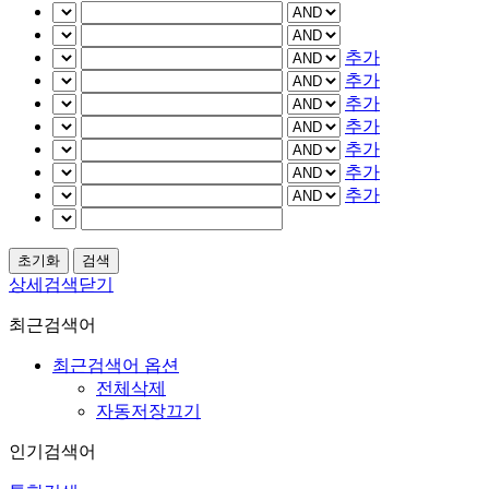
추가
추가
추가
추가
추가
추가
추가
상세검색닫기
최근검색어
최근검색어 옵션
전체삭제
자동저장끄기
인기검색어