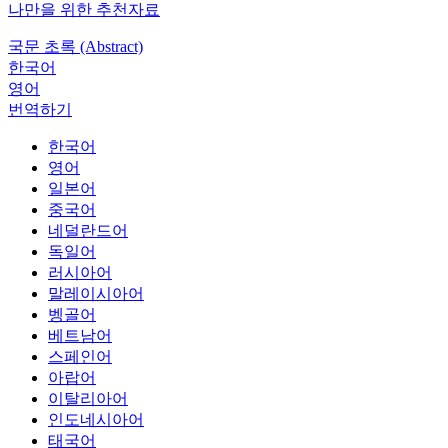
나만을 위한 추천자료
국문 초록 (Abstract)
한국어
영어
번역하기
한국어
영어
일본어
중국어
네덜란드어
독일어
러시아어
말레이시아어
벵골어
베트남어
스페인어
아랍어
이탈리아어
인도네시아어
태국어