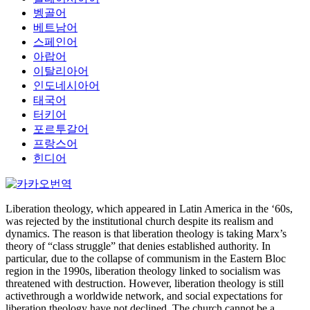
벵골어
베트남어
스페인어
아랍어
이탈리아어
인도네시아어
태국어
터키어
포르투갈어
프랑스어
힌디어
Liberation theology, which appeared in Latin America in the ‘60s,
was rejected by the institutional church despite its realism and
dynamics. The reason is that liberation theology is taking Marx’s
theory of “class struggle” that denies established authority. In
particular, due to the collapse of communism in the Eastern Bloc
region in the 1990s, liberation theology linked to socialism was
threatened with destruction. However, liberation theology is still
activethrough a worldwide network, and social expectations for
liberation theology have not declined. The church cannot be a