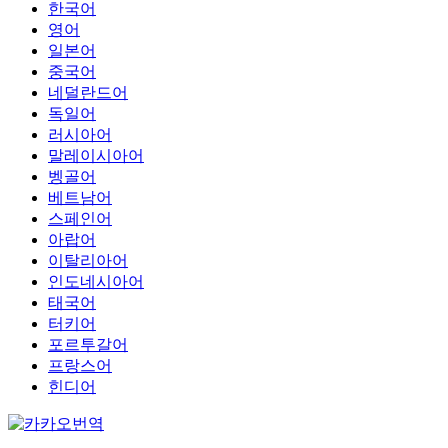
한국어
영어
일본어
중국어
네덜란드어
독일어
러시아어
말레이시아어
벵골어
베트남어
스페인어
아랍어
이탈리아어
인도네시아어
태국어
터키어
포르투갈어
프랑스어
힌디어