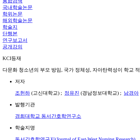
통합검색
국내학술논문
학위논문
해외학술논문
학술지
단행본
연구보고서
공개강의
KCI등재
다문화 청소년의 부모 방임, 국가 정체성, 자아탄력성이 학교 적응에 미치는 영향 = Influenc
저자
조헌하
(고신대학교) ;
정유진
(경남정보대학교) ;
남경아
발행기관
경희대학교 동서간호학연구소
학술지명
동서간호학연구지(Journal of East-West Nursing Research)