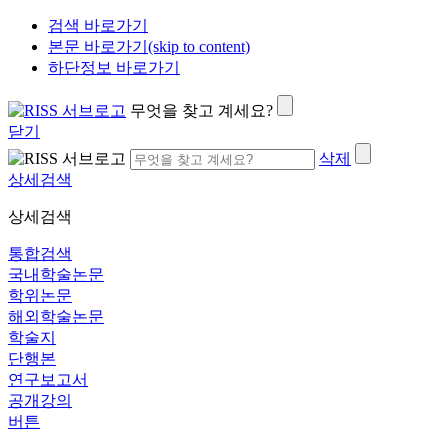
검색 바로가기
본문 바로가기(skip to content)
하단정보 바로가기
무엇을 찾고 계세요?
닫기
삭제
상세검색
상세검색
통합검색
국내학술논문
학위논문
해외학술논문
학술지
단행본
연구보고서
공개강의
버튼