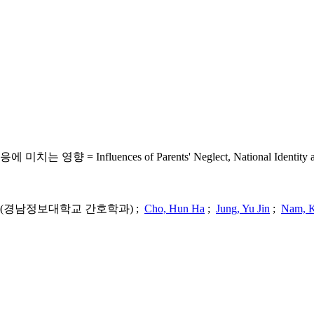
es of Parents' Neglect, National Identity and Self-resil
(경남정보대학교 간호학과) ;
Cho, Hun Ha
;
Jung, Yu Jin
;
Nam, 