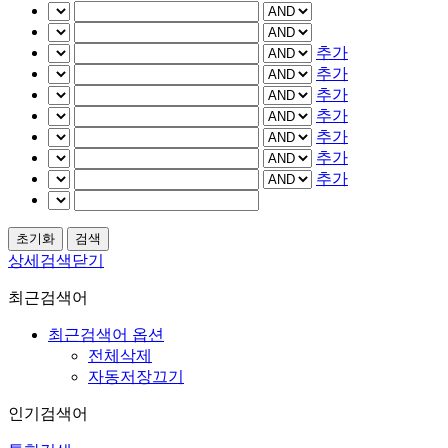
추가
추가
추가
추가
추가
추가
추가
상세검색닫기
최근검색어
최근검색어 옵션
전체삭제
자동저장끄기
인기검색어