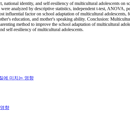
, national identity, and self-resiliency of multicultural adolescents on 
a were analyzed by descriptive statistics, independent t-test, ANOVA, pe
t influential factor on school adaptation of multicultural adolescents, 
, mother's education, and mother's speaking ability. Conclusion: Multicul
parenting method to improve the school adaptation of multicultural ado
d self-resiliency of multicultural adolescents.
 질에 미치는 영향
 영향