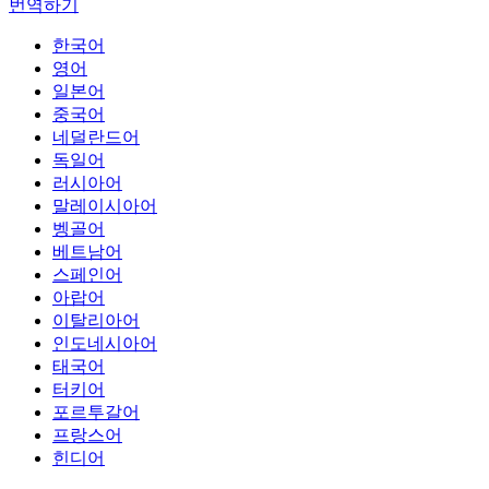
번역하기
한국어
영어
일본어
중국어
네덜란드어
독일어
러시아어
말레이시아어
벵골어
베트남어
스페인어
아랍어
이탈리아어
인도네시아어
태국어
터키어
포르투갈어
프랑스어
힌디어