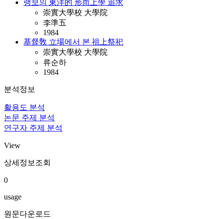
랭보의 東洋的 形而上學 追求
崇實大學校 大學院
李準五
1984
基督敎 立場에서 본 祖上祭祀
崇實大學校 大學院
류순하
1984
분석정보
활용도 분석
논문 주제 분석
연구자 주제 분석
View
상세정보조회
0
usage
원문다운로드