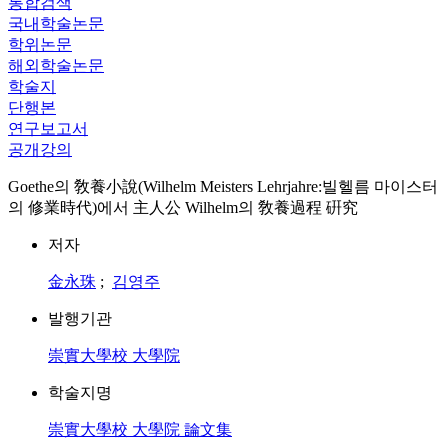
통합검색
국내학술논문
학위논문
해외학술논문
학술지
단행본
연구보고서
공개강의
Goethe의 敎養小說(Wilhelm Meisters Lehrjahre:빌헬름 마이스터
의 修業時代)에서 主人公 Wilhelm의 敎養過程 硏究
저자
金永珠
;
김영주
발행기관
崇實大學校 大學院
학술지명
崇實大學校 大學院 論文集