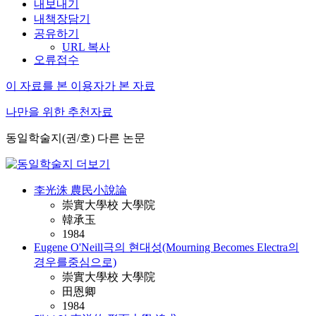
내보내기
내책장담기
공유하기
URL 복사
오류접수
이 자료를 본 이용자가 본 자료
나만을 위한 추천자료
동일학술지(권/호) 다른 논문
李光洙 農民小說論
崇實大學校 大學院
韓承玉
1984
Eugene O'Neill극의 현대성(Mourning Becomes Electra의
경우를중심으로)
崇實大學校 大學院
田恩卿
1984