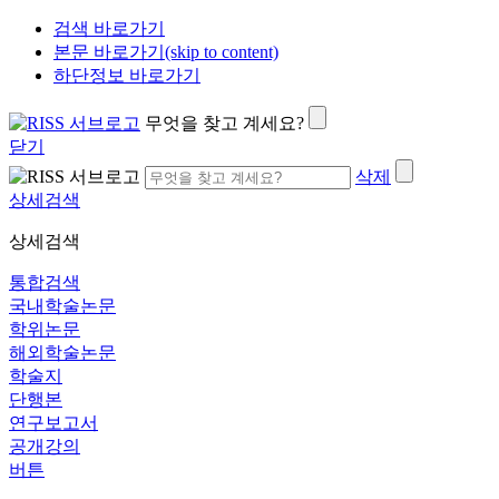
검색 바로가기
본문 바로가기(skip to content)
하단정보 바로가기
무엇을 찾고 계세요?
닫기
삭제
상세검색
상세검색
통합검색
국내학술논문
학위논문
해외학술논문
학술지
단행본
연구보고서
공개강의
버튼