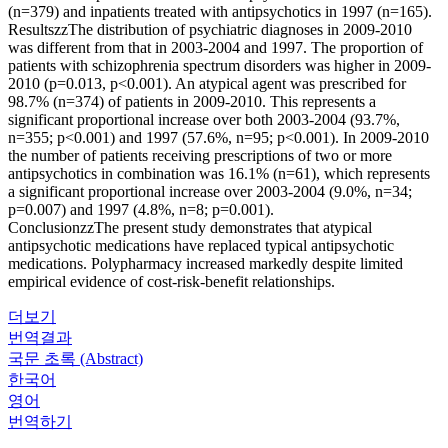
(n=379) and inpatients treated with antipsychotics in 1997 (n=165).
ResultszzThe distribution of psychiatric diagnoses in 2009-2010
was different from that in 2003-2004 and 1997. The proportion of
patients with schizophrenia spectrum disorders was higher in 2009-
2010 (p=0.013, p<0.001). An atypical agent was prescribed for
98.7% (n=374) of patients in 2009-2010. This represents a
significant proportional increase over both 2003-2004 (93.7%,
n=355; p<0.001) and 1997 (57.6%, n=95; p<0.001). In 2009-2010
the number of patients receiving prescriptions of two or more
antipsychotics in combination was 16.1% (n=61), which represents
a significant proportional increase over 2003-2004 (9.0%, n=34;
p=0.007) and 1997 (4.8%, n=8; p=0.001).
ConclusionzzThe present study demonstrates that atypical
antipsychotic medications have replaced typical antipsychotic
medications. Polypharmacy increased markedly despite limited
empirical evidence of cost-risk-benefit relationships.
더보기
번역결과
국문 초록 (Abstract)
한국어
영어
번역하기