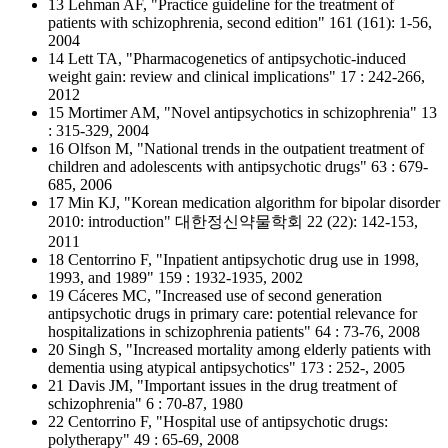
13 Lehman AF, "Practice guideline for the treatment of
patients with schizophrenia, second edition" 161 (161): 1-56,
2004
14 Lett TA, "Pharmacogenetics of antipsychotic-induced
weight gain: review and clinical implications" 17 : 242-266,
2012
15 Mortimer AM, "Novel antipsychotics in schizophrenia" 13
: 315-329, 2004
16 Olfson M, "National trends in the outpatient treatment of
children and adolescents with antipsychotic drugs" 63 : 679-
685, 2006
17 Min KJ, "Korean medication algorithm for bipolar disorder
2010: introduction" 대한정신약물학회 22 (22): 142-153,
2011
18 Centorrino F, "Inpatient antipsychotic drug use in 1998,
1993, and 1989" 159 : 1932-1935, 2002
19 Cáceres MC, "Increased use of second generation
antipsychotic drugs in primary care: potential relevance for
hospitalizations in schizophrenia patients" 64 : 73-76, 2008
20 Singh S, "Increased mortality among elderly patients with
dementia using atypical antipsychotics" 173 : 252-, 2005
21 Davis JM, "Important issues in the drug treatment of
schizophrenia" 6 : 70-87, 1980
22 Centorrino F, "Hospital use of antipsychotic drugs:
polytherapy" 49 : 65-69, 2008