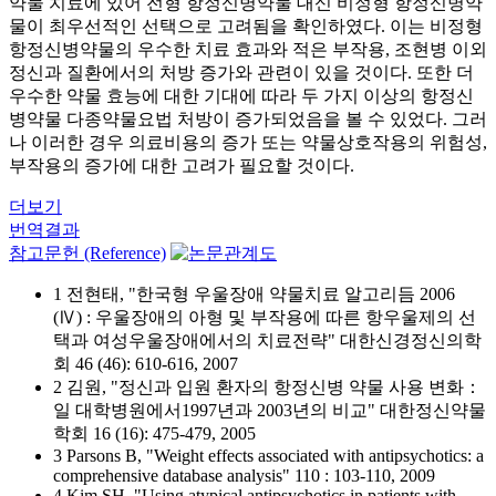
약물 치료에 있어 전형 항정신병약물 대신 비정형 항정신병약
물이 최우선적인 선택으로 고려됨을 확인하였다. 이는 비정형
항정신병약물의 우수한 치료 효과와 적은 부작용, 조현병 이외
정신과 질환에서의 처방 증가와 관련이 있을 것이다. 또한 더
우수한 약물 효능에 대한 기대에 따라 두 가지 이상의 항정신
병약물 다종약물요법 처방이 증가되었음을 볼 수 있었다. 그러
나 이러한 경우 의료비용의 증가 또는 약물상호작용의 위험성,
부작용의 증가에 대한 고려가 필요할 것이다.
더보기
번역결과
참고문헌 (Reference)
1 전현태, "한국형 우울장애 약물치료 알고리듬 2006
(Ⅳ) : 우울장애의 아형 및 부작용에 따른 항우울제의 선
택과 여성우울장애에서의 치료전략" 대한신경정신의학
회 46 (46): 610-616, 2007
2 김원, "정신과 입원 환자의 항정신병 약물 사용 변화：
일 대학병원에서1997년과 2003년의 비교" 대한정신약물
학회 16 (16): 475-479, 2005
3 Parsons B, "Weight effects associated with antipsychotics: a
comprehensive database analysis" 110 : 103-110, 2009
4 Kim SH, "Using atypical antipsychotics in patients with