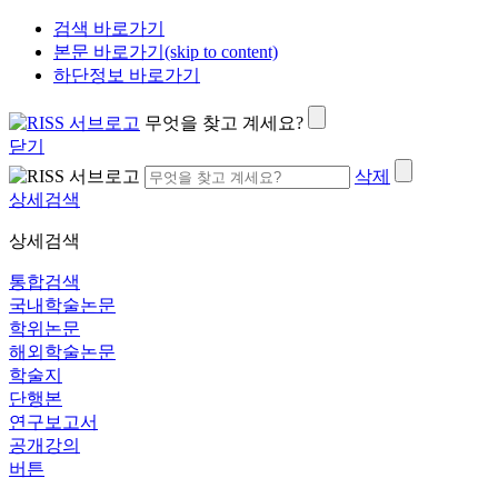
검색 바로가기
본문 바로가기(skip to content)
하단정보 바로가기
무엇을 찾고 계세요?
닫기
삭제
상세검색
상세검색
통합검색
국내학술논문
학위논문
해외학술논문
학술지
단행본
연구보고서
공개강의
버튼