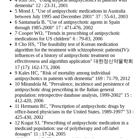
dementia" 12 : 23-31, 2001
5 Mond J, "Use of antipsychotic medications in Australia
between July 1995 and December 2001" 37 : 55-61, 2003
6 Santamaría B, "Use of antipsychotic agents in Spain
through 1985-2000" 17 : 471-476, 2002
7 Cooper WO, "Trends in prescribing of antipsychotic
medications for US children" 6 : 79-83, 2006
8 Cho HS, "The feasibility test of Korean medication
algorithm for the treatment with schizophrenic patients(IV):
influences of a history of antipsychotic treatment on
effectiveness and algorithm application" 대한정신약물학회
17 (17): 162-173, 2006
9 Kales HC, "Risk of mortality among individual
antipsychotics in patients with dementia" 169 : 71-79, 2012
10 Mirandola M, "Prevalence, incidence and persistence of
antipsychotic drug prescribing in the Italian general
population: retrospective database analysis, 1999-2002" 15 :
412-420, 2006
11 Hermann RC, "Prescription of antipsychotic drugs by
office-based physicians in the United States, 1989-1997" 53 :
425-430, 2002
12 Kogut SJ, "Prescribing of antipsychotic medication in a
medicaid population: use of polytherapy and off-label
dosages" 11 : 17-24, 2005