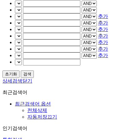
추가
추가
추가
추가
추가
추가
추가
상세검색닫기
최근검색어
최근검색어 옵션
전체삭제
자동저장끄기
인기검색어