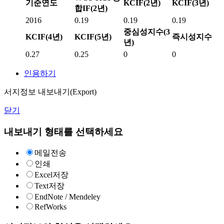
기준연도
KCIF(2년)
KCIF(3년)
합IF(2년)
2016
0.19
0.19
0.19
중심성지수(3
KCIF(4년)
KCIF(5년)
즉시성지수
년)
0.27
0.25
0
0
인용하기
서지정보 내보내기(Export)
닫기
내보내기 형태를 선택하세요
메일전송
인쇄
Excel저장
Text저장
EndNote / Mendeley
RefWorks