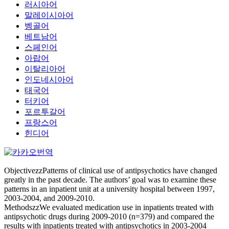
러시아어
말레이시아어
벵골어
베트남어
스페인어
아랍어
이탈리아어
인도네시아어
태국어
터키어
포르투갈어
프랑스어
힌디어
ObjectivezzPatterns of clinical use of antipsychotics have changed
greatly in the past decade. The authors’ goal was to examine these
patterns in an inpatient unit at a university hospital between 1997,
2003-2004, and 2009-2010.
MethodszzWe evaluated medication use in inpatients treated with
antipsychotic drugs during 2009-2010 (n=379) and compared the
results with inpatients treated with antipsychotics in 2003-2004