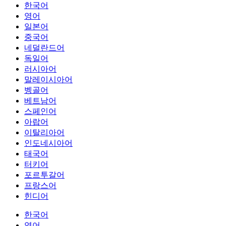
한국어
영어
일본어
중국어
네덜란드어
독일어
러시아어
말레이시아어
벵골어
베트남어
스페인어
아랍어
이탈리아어
인도네시아어
태국어
터키어
포르투갈어
프랑스어
힌디어
한국어
영어