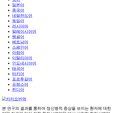
일본어
중국어
네덜란드어
독일어
러시아어
말레이시아어
벵골어
베트남어
스페인어
아랍어
이탈리아어
인도네시아어
태국어
터키어
포르투갈어
프랑스어
힌디어
본 연구의 결과를 통하여 정신병적 증상을 보이는 환자에 대한