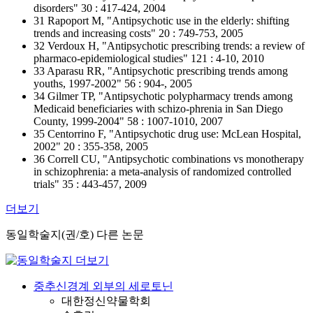
disorders" 30 : 417-424, 2004
31 Rapoport M, "Antipsychotic use in the elderly: shifting
trends and increasing costs" 20 : 749-753, 2005
32 Verdoux H, "Antipsychotic prescribing trends: a review of
pharmaco-epidemiological studies" 121 : 4-10, 2010
33 Aparasu RR, "Antipsychotic prescribing trends among
youths, 1997-2002" 56 : 904-, 2005
34 Gilmer TP, "Antipsychotic polypharmacy trends among
Medicaid beneficiaries with schizo-phrenia in San Diego
County, 1999-2004" 58 : 1007-1010, 2007
35 Centorrino F, "Antipsychotic drug use: McLean Hospital,
2002" 20 : 355-358, 2005
36 Correll CU, "Antipsychotic combinations vs monotherapy
in schizophrenia: a meta-analysis of randomized controlled
trials" 35 : 443-457, 2009
더보기
동일학술지(권/호) 다른 논문
중추신경계 외부의 세로토닌
대한정신약물학회