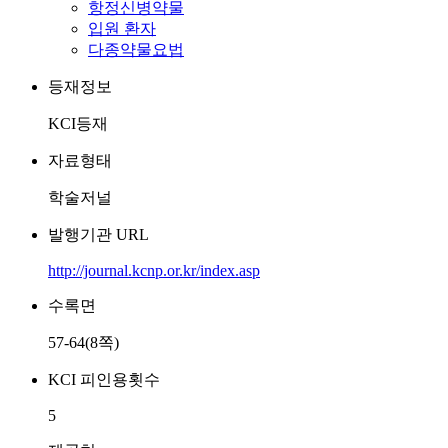
항정신병약물
입원 환자
다종약물요법
등재정보
KCI등재
자료형태
학술저널
발행기관 URL
http://journal.kcnp.or.kr/index.asp
수록면
57-64(8쪽)
KCI 피인용횟수
5