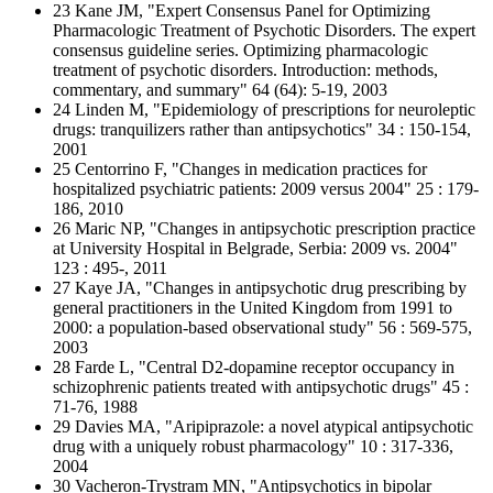
23 Kane JM, "Expert Consensus Panel for Optimizing
Pharmacologic Treatment of Psychotic Disorders. The expert
consensus guideline series. Optimizing pharmacologic
treatment of psychotic disorders. Introduction: methods,
commentary, and summary" 64 (64): 5-19, 2003
24 Linden M, "Epidemiology of prescriptions for neuroleptic
drugs: tranquilizers rather than antipsychotics" 34 : 150-154,
2001
25 Centorrino F, "Changes in medication practices for
hospitalized psychiatric patients: 2009 versus 2004" 25 : 179-
186, 2010
26 Maric NP, "Changes in antipsychotic prescription practice
at University Hospital in Belgrade, Serbia: 2009 vs. 2004"
123 : 495-, 2011
27 Kaye JA, "Changes in antipsychotic drug prescribing by
general practitioners in the United Kingdom from 1991 to
2000: a population-based observational study" 56 : 569-575,
2003
28 Farde L, "Central D2-dopamine receptor occupancy in
schizophrenic patients treated with antipsychotic drugs" 45 :
71-76, 1988
29 Davies MA, "Aripiprazole: a novel atypical antipsychotic
drug with a uniquely robust pharmacology" 10 : 317-336,
2004
30 Vacheron-Trystram MN, "Antipsychotics in bipolar