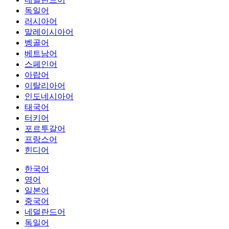
독일어
러시아어
말레이시아어
벵골어
베트남어
스페인어
아랍어
이탈리아어
인도네시아어
태국어
터키어
포르투갈어
프랑스어
힌디어
한국어
영어
일본어
중국어
네덜란드어
독일어