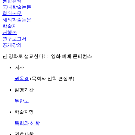
통합검색
국내학술논문
학위논문
해외학술논문
학술지
단행본
연구보고서
공개강의
난 영화로 설교한다! : 영화 예배 콘퍼런스
저자
권옥경
(목회와 신학 편집부)
발행기관
두란노
학술지명
목회와 신학
권호사항