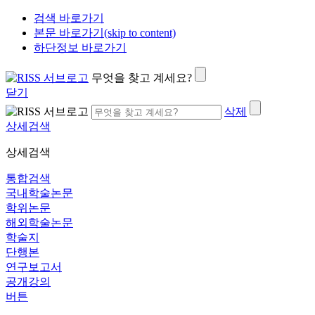
검색 바로가기
본문 바로가기(skip to content)
하단정보 바로가기
무엇을 찾고 계세요?
닫기
삭제
상세검색
상세검색
통합검색
국내학술논문
학위논문
해외학술논문
학술지
단행본
연구보고서
공개강의
버튼