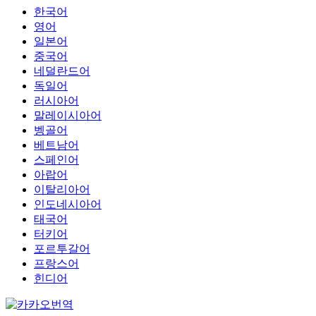
한국어
영어
일본어
중국어
네덜란드어
독일어
러시아어
말레이시아어
벵골어
베트남어
스페인어
아랍어
이탈리아어
인도네시아어
태국어
터키어
포르투갈어
프랑스어
힌디어