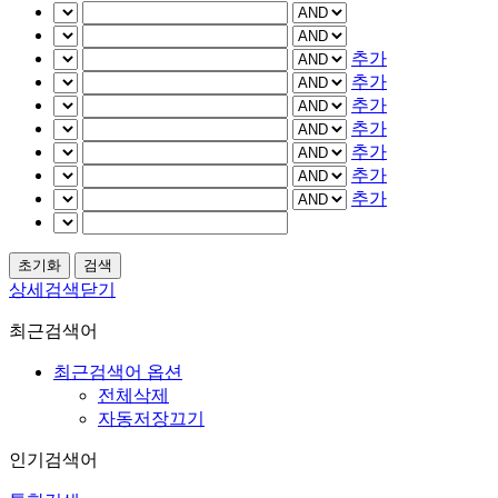
추가
추가
추가
추가
추가
추가
추가
상세검색닫기
최근검색어
최근검색어 옵션
전체삭제
자동저장끄기
인기검색어