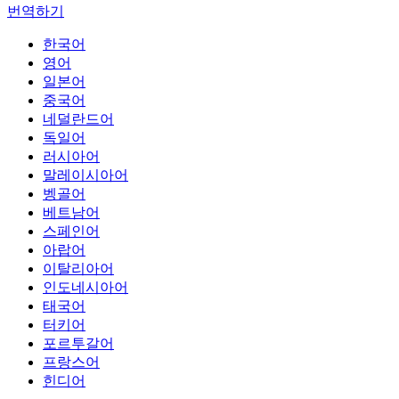
번역하기
한국어
영어
일본어
중국어
네덜란드어
독일어
러시아어
말레이시아어
벵골어
베트남어
스페인어
아랍어
이탈리아어
인도네시아어
태국어
터키어
포르투갈어
프랑스어
힌디어