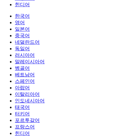
힌디어
한국어
영어
일본어
중국어
네덜란드어
독일어
러시아어
말레이시아어
벵골어
베트남어
스페인어
아랍어
이탈리아어
인도네시아어
태국어
터키어
포르투갈어
프랑스어
힌디어