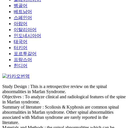
벵골어
베트남어
스페인어
아랍어
이탈리아어
인도네시아어
태국어
터키어
포르투갈어
프랑스어
힌디어
Study Design : This is a retrospective review on the spinal
abnormalities in Marfan Syndrome.
Objectives : To analyze clinical and radiological features of the spine
in Marfan syndrome.
Summary of literature : Scoliosis & Kyphosis are common spinal
abnormalities in Marfan syndrome. Other spinal abnormalities
associated with Mafran syndrome are rarely reported in the
literature.
Materials and Methods : the spinal abnormalities which can be