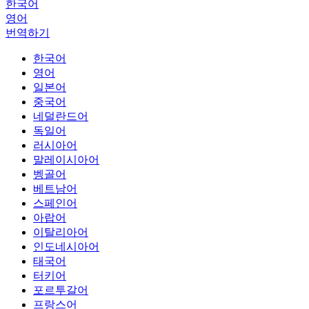
한국어
영어
번역하기
한국어
영어
일본어
중국어
네덜란드어
독일어
러시아어
말레이시아어
벵골어
베트남어
스페인어
아랍어
이탈리아어
인도네시아어
태국어
터키어
포르투갈어
프랑스어