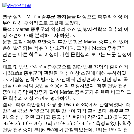
연구 설계 : Marfan 증후군 환자들을 대상으로 척추의 이상 여
부에 대해 후향적으로 고찰해 보았다.
목적 : Marfan 증후군의 임상적 소견 및 방사선학적 척추의 이
상 소견에 대해 분석하고자 하였다.
문헌 고찰 : 척추 측만증과 후만 변형은 Marfan 증후군에 있어
흔해 발견되는 척추 이상 소견이다. 그러나 Marfan 증후군과
관련된 다른 척추의 이상에 대한 문헌상의 보고는 드문 실정이
다.
재료 및 방법 : Marfan 증후군으로 진단 받은 32명의 환자에게
서 Marfan 증후군과 관련된 척추 이상 소견에 대해 분석하였
다. 기립상 전척추 방사선 사진에서 관상면과 시상면 상의 곡
선을 Cobb씨의 방법을 이용하여 측정하였다. 척추 전방 전위
증이나 경막 확장증과 같이 Marfan 증후군과 관련된 비교적 드
문 척추의 이상 소견도 평가하였다.
결과 : 척추 측만증이 32명 중 18례(56.3%)에서 관찰되었다. 측
만각은 평균 26˚였으며 흉부 만곡이 가장 흔하였다. 흉추부 후
만, 요추부 전만 그리고 흉요추부 후만이 각각 27˚±13˚(0˚∼53˚),
-42˚±13˚(-10˚∼-70˚) 그리고 9˚±12˚(-5˚∼45˚)로 측정되었다. 척추
전방 전위증이 2례(6.3%)에서 관찰되었는데, 1례는 15%의 전