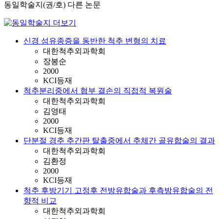
동일학술지(권/호) 다른 논문
신경 섬유종증을 동반한 척추 변형의 치료
대한척추외과학회
장봉순
2000
KCI등재
척추분리중에서 협부 결손의 직접적 복원술
대한척추외과학회
김영태
2000
KCI등재
단분절 경추 추간판 탈출중에서 추체간 골유합술의 결과
대한척추외과학회
김환정
2000
KCI등재
척추 후방기기 고정후 전방유합술과 후측방유합술의 전
향적 비교
대한척추외과학회