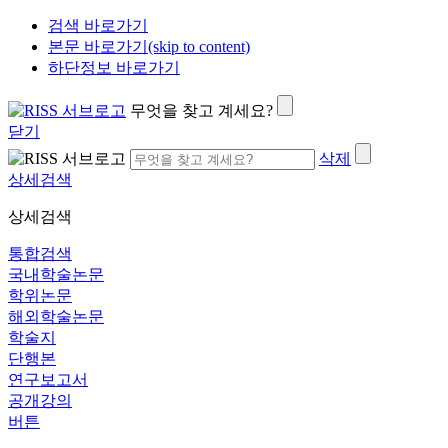
검색 바로가기
본문 바로가기(skip to content)
하단정보 바로가기
무엇을 찾고 계세요?
닫기
삭제
상세검색
상세검색
통합검색
국내학술논문
학위논문
해외학술논문
학술지
단행본
연구보고서
공개강의
버튼