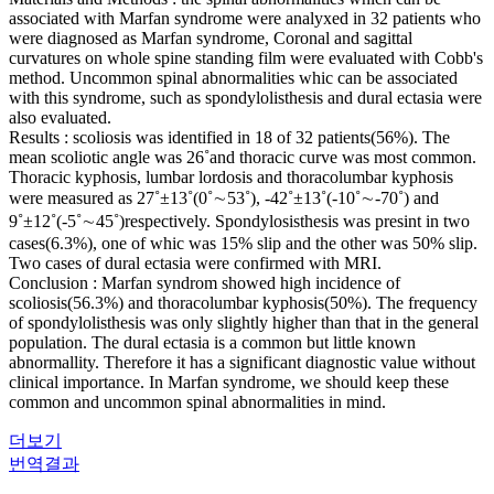
associated with Marfan syndrome were analyxed in 32 patients who
were diagnosed as Marfan syndrome, Coronal and sagittal
curvatures on whole spine standing film were evaluated with Cobb's
method. Uncommon spinal abnormalities whic can be associated
with this syndrome, such as spondylolisthesis and dural ectasia were
also evaluated.
Results : scoliosis was identified in 18 of 32 patients(56%). The
mean scoliotic angle was 26˚and thoracic curve was most common.
Thoracic kyphosis, lumbar lordosis and thoracolumbar kyphosis
were measured as 27˚±13˚(0˚∼53˚), -42˚±13˚(-10˚∼-70˚) and
9˚±12˚(-5˚∼45˚)respectively. Spondylosisthesis was presint in two
cases(6.3%), one of whic was 15% slip and the other was 50% slip.
Two cases of dural ectasia were confirmed with MRI.
Conclusion : Marfan syndrom showed high incidence of
scoliosis(56.3%) and thoracolumbar kyphosis(50%). The frequency
of spondylolisthesis was only slightly higher than that in the general
population. The dural ectasia is a common but little known
abnormallity. Therefore it has a significant diagnostic value without
clinical importance. In Marfan syndrome, we should keep these
common and uncommon spinal abnormalities in mind.
더보기
번역결과