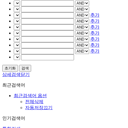
추가
추가
추가
추가
추가
추가
추가
상세검색닫기
최근검색어
최근검색어 옵션
전체삭제
자동저장끄기
인기검색어