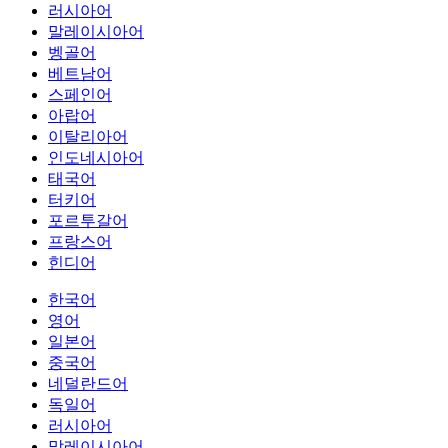
러시아어
말레이시아어
벵골어
베트남어
스페인어
아랍어
이탈리아어
인도네시아어
태국어
터키어
포르투갈어
프랑스어
힌디어
한국어
영어
일본어
중국어
네덜란드어
독일어
러시아어
말레이시아어