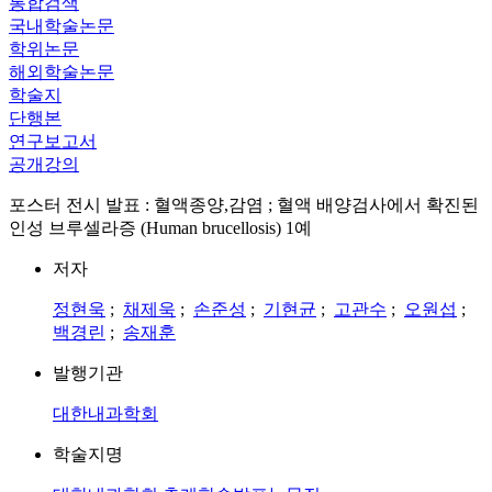
통합검색
국내학술논문
학위논문
해외학술논문
학술지
단행본
연구보고서
공개강의
포스터 전시 발표 : 혈액종양,감염 ; 혈액 배양검사에서 확진된
인성 브루셀라증 (Human brucellosis) 1예
저자
정현욱
;
채제욱
;
손준성
;
기현균
;
고관수
;
오원섭
;
백경린
;
송재훈
발행기관
대한내과학회
학술지명