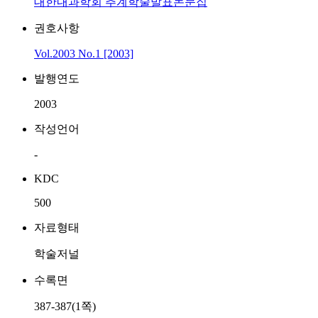
대한내과학회 추계학술발표논문집
권호사항
Vol.2003 No.1 [2003]
발행연도
2003
작성언어
-
KDC
500
자료형태
학술저널
수록면
387-387(1쪽)