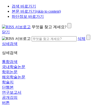
검색 바로가기
본문 바로가기(skip to content)
하단정보 바로가기
무엇을 찾고 계세요?
닫기
삭제
상세검색
상세검색
통합검색
국내학술논문
학위논문
해외학술논문
학술지
단행본
연구보고서
공개강의
버튼