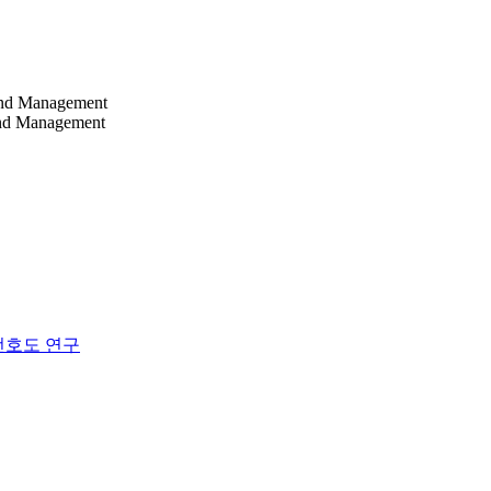
 and Management
 and Management
선호도 연구