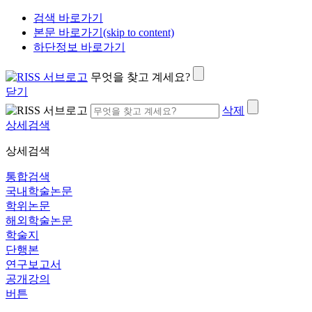
검색 바로가기
본문 바로가기(skip to content)
하단정보 바로가기
무엇을 찾고 계세요?
닫기
삭제
상세검색
상세검색
통합검색
국내학술논문
학위논문
해외학술논문
학술지
단행본
연구보고서
공개강의
버튼