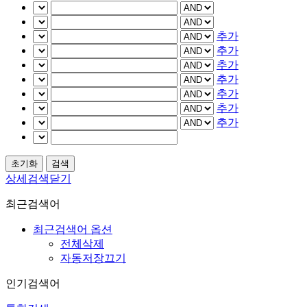
추가
추가
추가
추가
추가
추가
추가
상세검색닫기
최근검색어
최근검색어 옵션
전체삭제
자동저장끄기
인기검색어