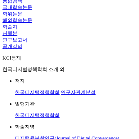
통합검색
국내학술논문
학위논문
해외학술논문
학술지
단행본
연구보고서
공개강의
KCI등재
한국디지털정책학회 소개 외
저자
한국디지털정책학회
연구자관계분석
발행기관
한국디지털정책학회
학술지명
디지털융복합연구(Journal of Digital Convergence)