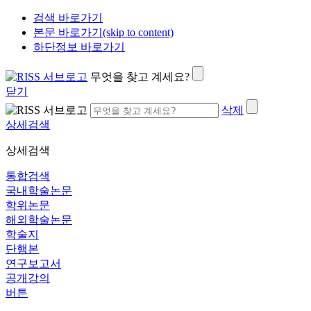
검색 바로가기
본문 바로가기(skip to content)
하단정보 바로가기
무엇을 찾고 계세요?
닫기
삭제
상세검색
상세검색
통합검색
국내학술논문
학위논문
해외학술논문
학술지
단행본
연구보고서
공개강의
버튼