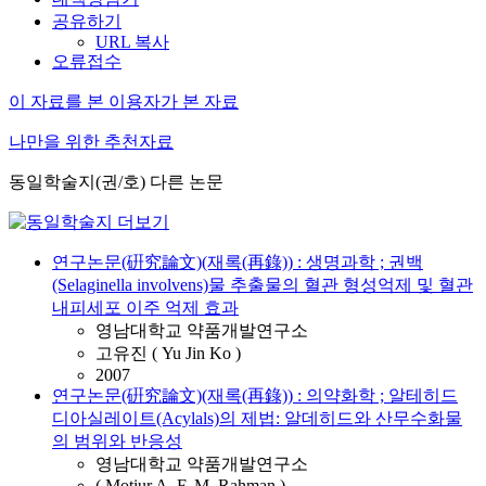
공유하기
URL 복사
오류접수
이 자료를 본 이용자가 본 자료
나만을 위한 추천자료
동일학술지(권/호) 다른 논문
연구논문(硏究論文)(재록(再錄)) : 생명과학 ; 권백
(Selaginella involvens)물 추출물의 혈관 형성억제 및 혈관
내피세포 이주 억제 효과
영남대학교 약품개발연구소
고유진 ( Yu Jin Ko )
2007
연구논문(硏究論文)(재록(再錄)) : 의약화학 ; 알테히드
디아실레이트(Acylals)의 제법: 알데히드와 산무수화물
의 범위와 반응성
영남대학교 약품개발연구소
( Motiur A. F. M. Rahman )