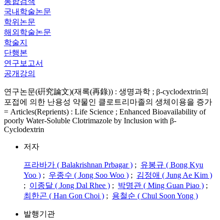
통합검색
국내학술논문
학위논문
해외학술논문
학술지
단행본
연구보고서
공개강의
연구논문(硏究論文)(재록(再錄)) : 생명과학 ; β-cyclodextrin의
포접에 의한 난용성 약물인 클로트리마졸의 생체이용을 증가
= Articles(Reprients) : Life Science ; Enhanced Bioavailability of
poorly Water-Soluble Clotrimazole by Inclusion with β-
Cyclodextrin
저자
프라바가 ( Balakrishnan Prbagar )
;
유봉규 ( Bong Kyu
Yoo )
;
우종수 ( Jong Soo Woo )
;
김정애 ( Jung Ae Kim )
;
이종달 ( Jong Dal Rhee )
;
박명관 ( Ming Guan Piao )
;
최한곤 ( Han Gon Choi )
;
용철순 ( Chul Soon Yong )
발행기관