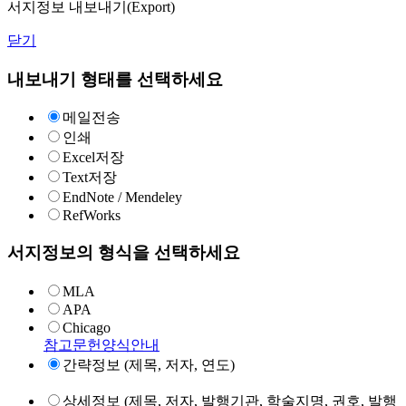
서지정보 내보내기(Export)
닫기
내보내기 형태를 선택하세요
메일전송
인쇄
Excel저장
Text저장
EndNote / Mendeley
RefWorks
서지정보의 형식을 선택하세요
MLA
APA
Chicago
참고문헌양식안내
간략정보 (제목, 저자, 연도)
상세정보 (제목, 저자, 발행기관, 학술지명, 권호, 발행