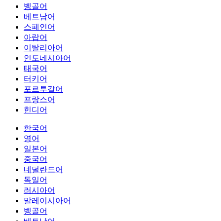
벵골어
베트남어
스페인어
아랍어
이탈리아어
인도네시아어
태국어
터키어
포르투갈어
프랑스어
힌디어
한국어
영어
일본어
중국어
네덜란드어
독일어
러시아어
말레이시아어
벵골어