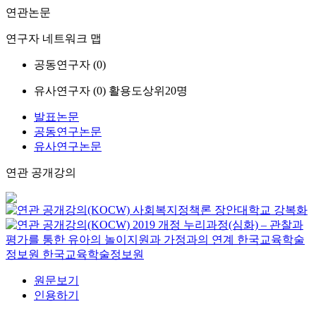
연관논문
연구자 네트워크 맵
공동연구자 (
0
)
유사연구자 (
0
)
활용도상위20명
발표논문
공동연구논문
유사연구논문
연관 공개강의
사회복지정책론
장안대학교
강복화
2019 개정 누리과정(심화) – 관찰과
평가를 통한 유아의 놀이지원과 가정과의 연계
한국교육학술
정보원
한국교육학술정보원
원문보기
인용하기