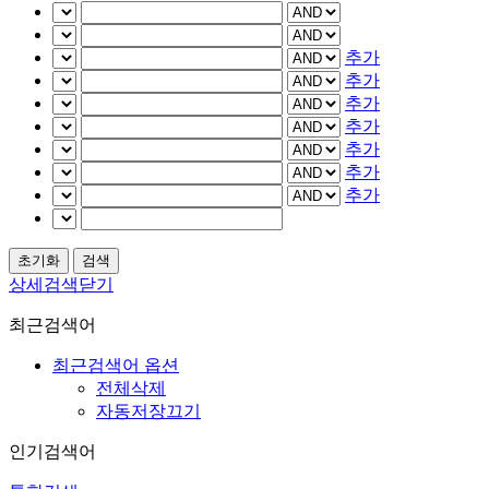
추가
추가
추가
추가
추가
추가
추가
상세검색닫기
최근검색어
최근검색어 옵션
전체삭제
자동저장끄기
인기검색어