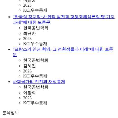
2023
KCI우수등재
“한국의 정치적･사회적 발전과 평등권해석론의 몇 가지
과제”에 대한 토론문
한국공법학회
최규환
2023
KCI우수등재
“프랑스의 인권 혁명, 그 전환점들과 미래”에 대한 토론
문
한국공법학회
김혜진
2023
KCI우수등재
사회국가의 진전과 재정통제
한국공법학회
이황희
2023
KCI우수등재
분석정보