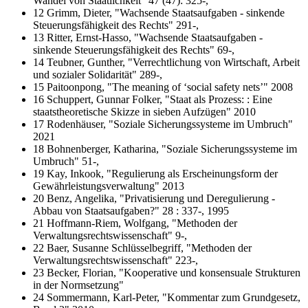
Wandel von Staatlichkeit" 47 (47): 325-,
12 Grimm, Dieter, "Wachsende Staatsaufgaben - sinkende
Steuerungsfähigkeit des Rechts" 291-,
13 Ritter, Ernst-Hasso, "Wachsende Staatsaufgaben -
sinkende Steuerungsfähigkeit des Rechts" 69-,
14 Teubner, Gunther, "Verrechtlichung von Wirtschaft, Arbeit
und sozialer Solidarität" 289-,
15 Paitoonpong, "The meaning of ‘social safety nets’" 2008
16 Schuppert, Gunnar Folker, "Staat als Prozess: : Eine
staatstheoretische Skizze in sieben Aufzügen" 2010
17 Rodenhäuser, "Soziale Sicherungssysteme im Umbruch"
2021
18 Bohnenberger, Katharina, "Soziale Sicherungssysteme im
Umbruch" 51-,
19 Kay, Inkook, "Regulierung als Erscheinungsform der
Gewährleistungsverwaltung" 2013
20 Benz, Angelika, "Privatisierung und Deregulierung -
Abbau von Staatsaufgaben?" 28 : 337-, 1995
21 Hoffmann-Riem, Wolfgang, "Methoden der
Verwaltungsrechtswissenschaft" 9-,
22 Baer, Susanne Schlüsselbegriff, "Methoden der
Verwaltungsrechtswissenschaft" 223-,
23 Becker, Florian, "Kooperative und konsensuale Strukturen
in der Normsetzung"
24 Sommermann, Karl-Peter, "Kommentar zum Grundgesetz,