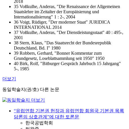
2018
35 Voßkulhe, Anderas, "Die Renaissance der Allgemeinen
Staatslehre im Zeitalter der Europäisierung und
Internationalisierung" 1 : 2-, 2004
36 Voigt, Rüdiger, "Der moderner Staat" JURIDICA
INTERNATIONAL 2014
37 Voßkulhe, Anderas, "Der Dienstleistungsstaat" 40 : 495-,
2001
38 Stern, Klaus, "Das Staatsrecht der Bundesrepublik
Deutschland, Bd. I" 1980
39 Robbers, Gerhard, "Bonner Kommentar zum
Grundgesetz, Loseblattsammlung seit 1950" 1950
40 Birk, Rolf, "Bitburger Gespräch Jahrbuch 15 Jahrgang"
5-, 1985
더보기
동일학술지(권/호) 다른 논문
“유럽연합 기본권 헌장과 유럽연합 회원국 기본권 목록
담론의 상호관계”에 대한 토론문
한국공법학회
허완중