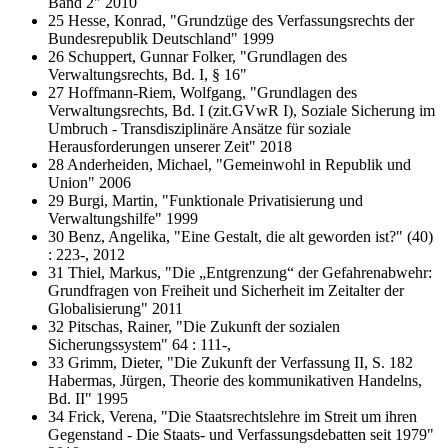
Band 2" 2010
25 Hesse, Konrad, "Grundzüge des Verfassungsrechts der
Bundesrepublik Deutschland" 1999
26 Schuppert, Gunnar Folker, "Grundlagen des
Verwaltungsrechts, Bd. I, § 16"
27 Hoffmann-Riem, Wolfgang, "Grundlagen des
Verwaltungsrechts, Bd. I (zit.GVwR I), Soziale Sicherung im
Umbruch - Transdisziplinäre Ansätze für soziale
Herausforderungen unserer Zeit" 2018
28 Anderheiden, Michael, "Gemeinwohl in Republik und
Union" 2006
29 Burgi, Martin, "Funktionale Privatisierung und
Verwaltungshilfe" 1999
30 Benz, Angelika, "Eine Gestalt, die alt geworden ist?" (40)
: 223-, 2012
31 Thiel, Markus, "Die „Entgrenzung“ der Gefahrenabwehr:
Grundfragen von Freiheit und Sicherheit im Zeitalter der
Globalisierung" 2011
32 Pitschas, Rainer, "Die Zukunft der sozialen
Sicherungssystem" 64 : 111-,
33 Grimm, Dieter, "Die Zukunft der Verfassung II, S. 182
Habermas, Jürgen, Theorie des kommunikativen Handelns,
Bd. II" 1995
34 Frick, Verena, "Die Staatsrechtslehre im Streit um ihren
Gegenstand - Die Staats- und Verfassungsdebatten seit 1979"