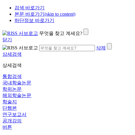
검색 바로가기
본문 바로가기(skip to content)
하단정보 바로가기
무엇을 찾고 계세요?
닫기
삭제
상세검색
상세검색
통합검색
국내학술논문
학위논문
해외학술논문
학술지
단행본
연구보고서
공개강의
버튼