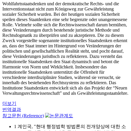
Wohlfahrtsstaatsdenken und der demokratische Rechts- und die
Interventionsstaat nicht zum Königsweg zur Gewährleistung
sozialer Sicherheit wurden. Bei der heutigen sozialen Sicherheit
speilen dieses Staatdenken eine sehr begrenzte oder unangemessene
Rolle. Vielmehr sollte sich die Rechtswissenschaft darum bemühen,
diese Veränderungen durch bestehende juristische Methode und
Rechtsdogmatik zu überprüfen und zu akzeptieren. Die zu diesem
Zweck vorgestellte sogenannte institutionelles Staatsdenken erkennt
an, dass der Staat immer im Hintergrund von Veränderungen der
politischen und gesellschaftlichen Realität steht, und pocht darauf,
diese Veränderungen juristhsch zu reflektieren. Dazu versteht das
institutionelle Staatsdenken den Staat dynamisch und betont die
Harmonie von Norm und Wirklichkeit. Insbesondere das
institutionelle Staatsdenken unterstützt die Offenheit für
verschiedene interdisziplinäre Studien, während sie versucht, sie
innerhalb des bestehenden Rechtssystems zu reflektieren. Das
Institutione Staatsdenken entwickelt sich als das Projekt der “Neuen
Verwaltungsrechtswissenschaft” und als Gewährleistungsstaatslehre.
더보기
번역결과
참고문헌 (Reference)
1 계인국, "현대 행정법학 방법론의 전개양상에 대한 소