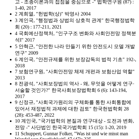
고 - 조종이론과의 접점을 중심으로 -" 법학연구원 (87) :
1-40, 2017
2 계희열, "헌법학(상)" 박영사 2004
3 계인국, "행정법과 상법의 상호적 관계" 한국행정법학
회 (20) : 177-211, 2021
4 국회예산정책처, "인구구조 변화와 사회안전망 정책분
석I" 2017
5 안혁근, "안전한 나라 만들기 위한 안전도시 모델 개발
연구" 2009
6 계인국, "안전규제를 위한 보장감독의 법적 기초" 192-,
2018
7 보험연구원, "사회안전망 체제 개편과 보험산업 역할"
2013
8 전광석, "사회보장법의 역사 - 왜, 무엇을 어떻게 연구·
서술할 것인가?" 한국사회보장법학회 6 (6): 143-194,
2017
9 신정규, "사회국가원리의 구체화를 통한 사회통합에
있어서 재정법적 과제에 대한 검토" 한국헌법학회 28
(28): 453-487, 2022
10 계인국, "국가법학의 본질과 연구대상 - 도전과 변화,
전망 -" 사단법인 한국국가법학회 15 (15): 1-20, 2019
11 Schuppert, Gunnar Folker, "Was ist und wie misst man