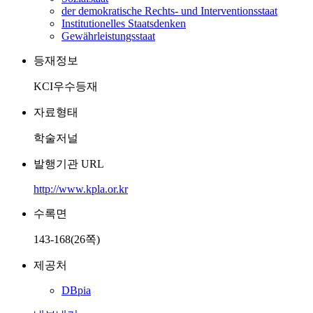
der demokratische Rechts- und Interventionsstaat
Institutionelles Staatsdenken
Gewährleistungsstaat
등재정보
KCI우수등재
자료형태
학술저널
발행기관 URL
http://www.kpla.or.kr
수록면
143-168(26쪽)
제공처
DBpia