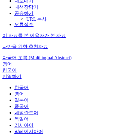
내보내기
내책장담기
공유하기
URL 복사
오류접수
이 자료를 본 이용자가 본 자료
나만을 위한 추천자료
다국어 초록 (Multilingual Abstract)
영어
한국어
번역하기
한국어
영어
일본어
중국어
네덜란드어
독일어
러시아어
말레이시아어