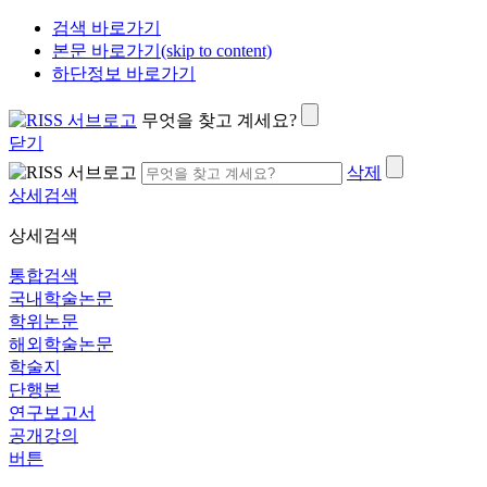
검색 바로가기
본문 바로가기(skip to content)
하단정보 바로가기
무엇을 찾고 계세요?
닫기
삭제
상세검색
상세검색
통합검색
국내학술논문
학위논문
해외학술논문
학술지
단행본
연구보고서
공개강의
버튼