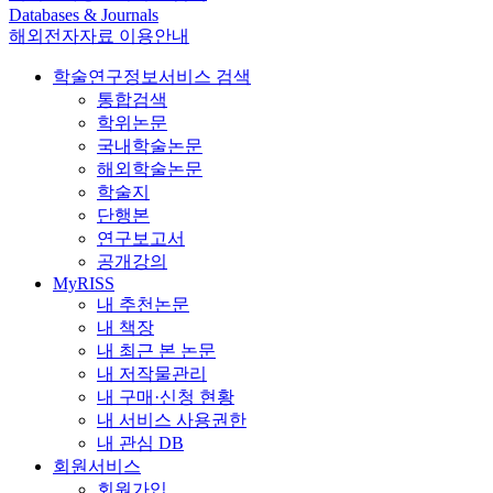
Databases & Journals
해외전자자료 이용안내
학술연구정보서비스 검색
통합검색
학위논문
국내학술논문
해외학술논문
학술지
단행본
연구보고서
공개강의
MyRISS
내 추천논문
내 책장
내 최근 본 논문
내 저작물관리
내 구매·신청 현황
내 서비스 사용권한
내 관심 DB
회원서비스
회원가입