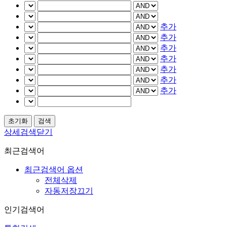
추가
추가
추가
추가
추가
추가
추가
상세검색닫기
최근검색어
최근검색어 옵션
전체삭제
자동저장끄기
인기검색어