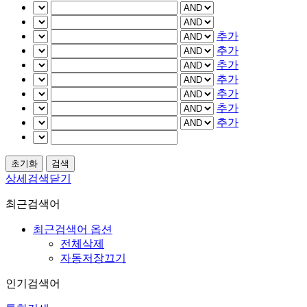
추가
추가
추가
추가
추가
추가
추가
상세검색닫기
최근검색어
최근검색어 옵션
전체삭제
자동저장끄기
인기검색어