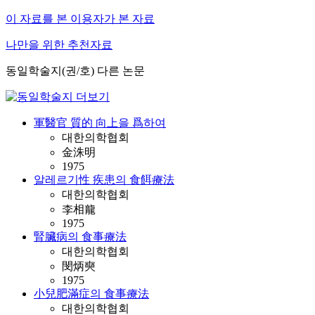
이 자료를 본 이용자가 본 자료
나만을 위한 추천자료
동일학술지(권/호) 다른 논문
軍醫官 質的 向上을 爲하여
대한의학협회
金洙明
1975
알레르기性 疾患의 食餌療法
대한의학협회
李相龍
1975
腎臟病의 食事療法
대한의학협회
閔炳奭
1975
小兒肥滿症의 食事療法
대한의학협회