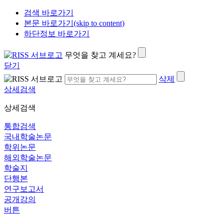
검색 바로가기
본문 바로가기(skip to content)
하단정보 바로가기
무엇을 찾고 계세요?
닫기
삭제
상세검색
상세검색
통합검색
국내학술논문
학위논문
해외학술논문
학술지
단행본
연구보고서
공개강의
버튼