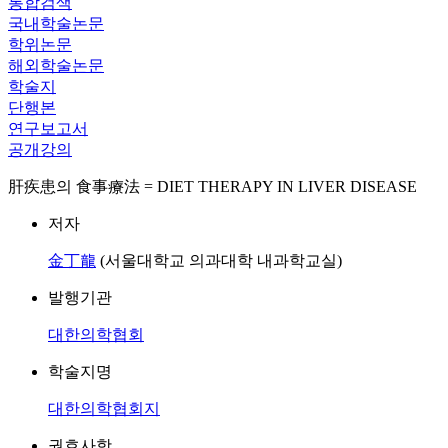
통합검색
국내학술논문
학위논문
해외학술논문
학술지
단행본
연구보고서
공개강의
肝疾患의 食事療法 = DIET THERAPY IN LIVER DISEASE
저자
金丁龍
(서울대학교 의과대학 내과학교실)
발행기관
대한의학협회
학술지명
대한의학협회지
권호사항