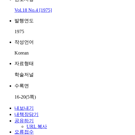
Vol.18 No.4 [1975]
발행연도
1975
작성언어
Korean
자료형태
학술저널
수록면
16-20(5쪽)
내보내기
내책장담기
공유하기
URL 복사
오류접수