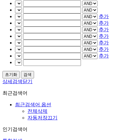
추가
추가
추가
추가
추가
추가
추가
상세검색닫기
최근검색어
최근검색어 옵션
전체삭제
자동저장끄기
인기검색어