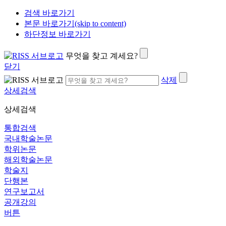
검색 바로가기
본문 바로가기(skip to content)
하단정보 바로가기
무엇을 찾고 계세요?
닫기
삭제
상세검색
상세검색
통합검색
국내학술논문
학위논문
해외학술논문
학술지
단행본
연구보고서
공개강의
버튼