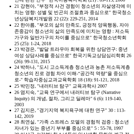
21 강현아, "부정적 사건 경험이 청소년의 자살생각에 미
치는 영향: 성별 및 빈곤의 조절효과 중심으로" 한국청소
년상담복지개발원 22 (22): 229-251, 2014
22 한아름, "부모의 삶의 만족도, 긍정적 양육행동, 자아
존중감이 청소년의 삶의 만족도에 미치는 영향 : 저소득
가구와 일반가구의 차이를 중심으로" 한국청소년학회
25 (25): 1-24, 2018
23 박경은, "발달 트라우마 회복을 위한 상담연구: 중년
여성 상담사례를 중심으로" 한국기독교상담심리학회 26
(26): 99-131, 2015
24 박하나, "도시 고소득계층 청소년과 농촌 저소득계층
청소년의 진로 경험 차이 이해-“공간적 역량”을 중심으
로-" 학습자중심교과교육학회 18 (18): 91-121, 2018
25 박민정, "내러티브 탐구" 교육과학사 2007
26 염지숙, "교육 연구에서 내러티브 탐구 (Narrative
Inquity) 의 개념, 절차, 그리고 딜레마" 6 (6): 119-140,
2003
27 김지은, "경기지역 복지욕구에 대한 연구" 30 : 113-
142, 2019
28 최연실, "가족 스트레스 모델의 경험적 검증 : 청소년
자녀가 있는 중년기 부부를 중심으로" 5 : 55-78, 1997