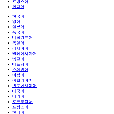
프랑스어
힌디어
한국어
영어
일본어
중국어
네덜란드어
독일어
러시아어
말레이시아어
벵골어
베트남어
스페인어
아랍어
이탈리아어
인도네시아어
태국어
터키어
포르투갈어
프랑스어
힌디어