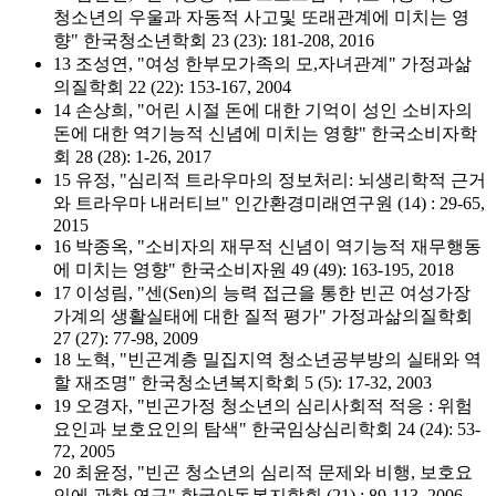
청소년의 우울과 자동적 사고및 또래관계에 미치는 영
향" 한국청소년학회 23 (23): 181-208, 2016
13 조성연, "여성 한부모가족의 모,자녀관계" 가정과삶
의질학회 22 (22): 153-167, 2004
14 손상희, "어린 시절 돈에 대한 기억이 성인 소비자의
돈에 대한 역기능적 신념에 미치는 영향" 한국소비자학
회 28 (28): 1-26, 2017
15 유정, "심리적 트라우마의 정보처리: 뇌생리학적 근거
와 트라우마 내러티브" 인간환경미래연구원 (14) : 29-65,
2015
16 박종옥, "소비자의 재무적 신념이 역기능적 재무행동
에 미치는 영향" 한국소비자원 49 (49): 163-195, 2018
17 이성림, "센(Sen)의 능력 접근을 통한 빈곤 여성가장
가계의 생활실태에 대한 질적 평가" 가정과삶의질학회
27 (27): 77-98, 2009
18 노혁, "빈곤계층 밀집지역 청소년공부방의 실태와 역
할 재조명" 한국청소년복지학회 5 (5): 17-32, 2003
19 오경자, "빈곤가정 청소년의 심리사회적 적응 : 위험
요인과 보호요인의 탐색" 한국임상심리학회 24 (24): 53-
72, 2005
20 최윤정, "빈곤 청소년의 심리적 문제와 비행, 보호요
인에 관한 연구" 한국아동복지학회 (21) : 89-113, 2006