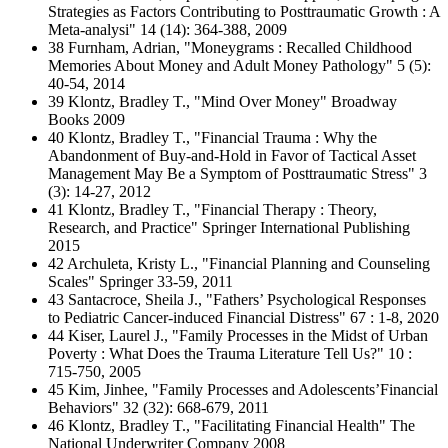
Strategies as Factors Contributing to Posttraumatic Growth : A
Meta-analysi" 14 (14): 364-388, 2009
38 Furnham, Adrian, "Moneygrams : Recalled Childhood
Memories About Money and Adult Money Pathology" 5 (5):
40-54, 2014
39 Klontz, Bradley T., "Mind Over Money" Broadway
Books 2009
40 Klontz, Bradley T., "Financial Trauma : Why the
Abandonment of Buy-and-Hold in Favor of Tactical Asset
Management May Be a Symptom of Posttraumatic Stress" 3
(3): 14-27, 2012
41 Klontz, Bradley T., "Financial Therapy : Theory,
Research, and Practice" Springer International Publishing
2015
42 Archuleta, Kristy L., "Financial Planning and Counseling
Scales" Springer 33-59, 2011
43 Santacroce, Sheila J., "Fathers’ Psychological Responses
to Pediatric Cancer-induced Financial Distress" 67 : 1-8, 2020
44 Kiser, Laurel J., "Family Processes in the Midst of Urban
Poverty : What Does the Trauma Literature Tell Us?" 10 :
715-750, 2005
45 Kim, Jinhee, "Family Processes and Adolescents’Financial
Behaviors" 32 (32): 668-679, 2011
46 Klontz, Bradley T., "Facilitating Financial Health" The
National Underwriter Company 2008