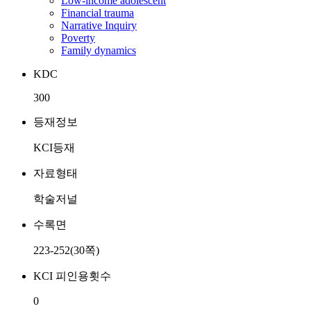
Low-income adolescent
Financial trauma
Narrative Inquiry
Poverty
Family dynamics
KDC
300
등재정보
KCI등재
자료형태
학술저널
수록면
223-252(30쪽)
KCI 피인용횟수
0