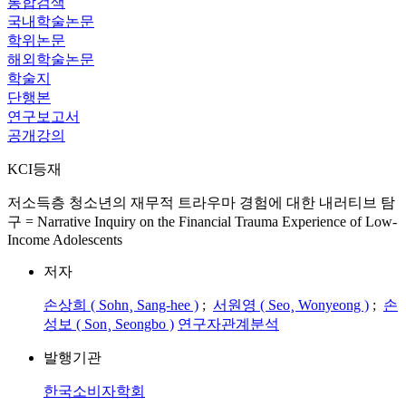
통합검색
국내학술논문
학위논문
해외학술논문
학술지
단행본
연구보고서
공개강의
KCI등재
저소득층 청소년의 재무적 트라우마 경험에 대한 내러티브 탐
구 = Narrative Inquiry on the Financial Trauma Experience of Low-
Income Adolescents
저자
손상희 ( Sohn¸ Sang-hee )
;
서원영 ( Seo¸ Wonyeong )
;
손
성보 ( Son¸ Seongbo )
연구자관계분석
발행기관
한국소비자학회