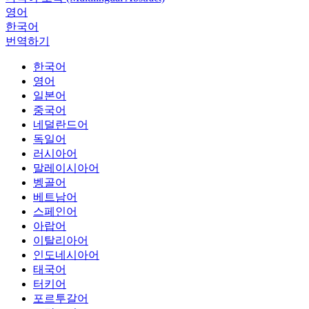
영어
한국어
번역하기
한국어
영어
일본어
중국어
네덜란드어
독일어
러시아어
말레이시아어
벵골어
베트남어
스페인어
아랍어
이탈리아어
인도네시아어
태국어
터키어
포르투갈어