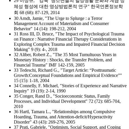
29 이상규, "‘강북’ 청소년들의 일상생활 문화와 계급 정
체성 형성에 대한 영상방법론적 연구" 한국언론정보학
회 68 (68): 87-129, 2014
30 Arndt, Jamie, "The Urge to Splurge : a Terror
Management Account of Materialism and Consumer
Behavior" 14 (14): 198-212, 2004
31 Ross III, D. Bruce, "The Impact of Psychological Trauma
on Finance : Narrative Financial Therapy Considerations in
Exploring Complex Trauma and Impaired Financial Decision
Making" 9 (9): 4-, 2018
32 Aliber, Robert Z., "The 35 Most Tumultuous Years in
Monetary History : Shocks, the Transfer Problem, and
Financial Trauma" IMF 142-159, 2005
33 Tedeschi, Richard G., "Target Article: “Posttraumatic
Growth:Conceptual Foundations and Empirical Evidence”"
15 (15): 1-18, 2004
34 Connelly, F. Michael, "Stories of Experience and Narrative
Inquiry" 19 (19): 2-14, 1990
35 Conger, Rand D., "Socioeconomic Status, Family
Processes, and Individual Development" 72 (72): 685-704,
2010
36 Hartl, Tamara L., "Relationships among Compulsive
Hoarding, Trauma, and Attention-deficit/Hyperactivity
Disorder" 43 (43): 269-276, 2005
37 Prati, Gabriele, "Optimism, Social Support, and Coping