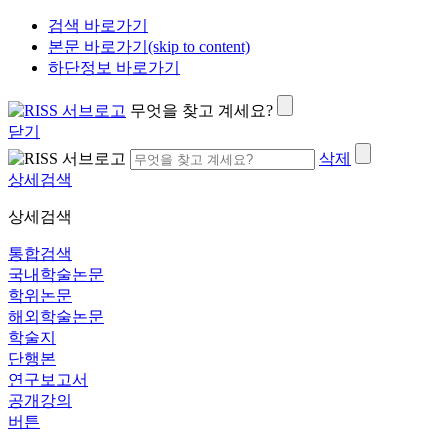
검색 바로가기
본문 바로가기(skip to content)
하단정보 바로가기
무엇을 찾고 계세요?
닫기
삭제
상세검색
상세검색
통합검색
국내학술논문
학위논문
해외학술논문
학술지
단행본
연구보고서
공개강의
버튼