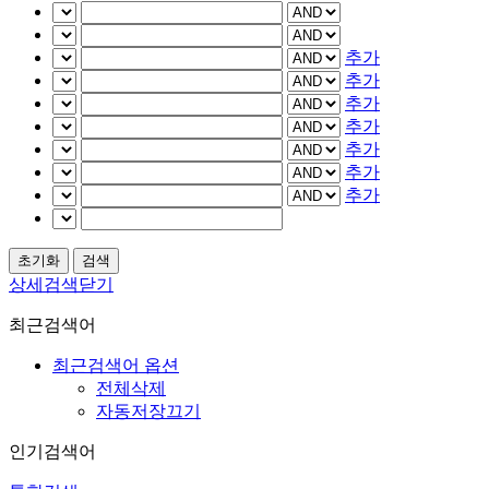
추가
추가
추가
추가
추가
추가
추가
상세검색닫기
최근검색어
최근검색어 옵션
전체삭제
자동저장끄기
인기검색어