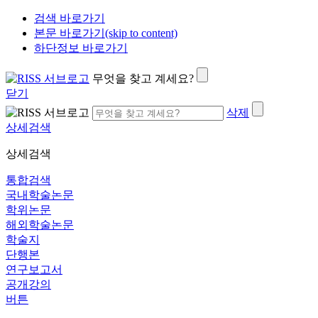
검색 바로가기
본문 바로가기(skip to content)
하단정보 바로가기
무엇을 찾고 계세요?
닫기
삭제
상세검색
상세검색
통합검색
국내학술논문
학위논문
해외학술논문
학술지
단행본
연구보고서
공개강의
버튼