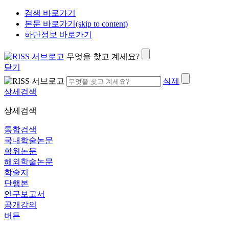
검색 바로가기
본문 바로가기(skip to content)
하단정보 바로가기
무엇을 찾고 계세요?
닫기
삭제
상세검색
상세검색
통합검색
국내학술논문
학위논문
해외학술논문
학술지
단행본
연구보고서
공개강의
버튼