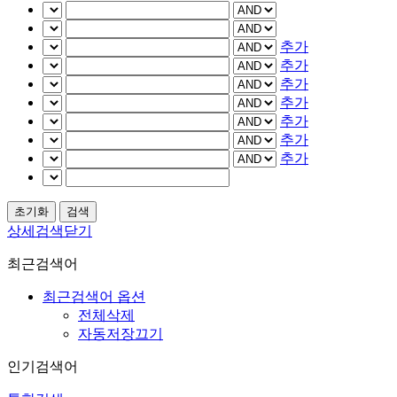
추가
추가
추가
추가
추가
추가
추가
상세검색닫기
최근검색어
최근검색어 옵션
전체삭제
자동저장끄기
인기검색어