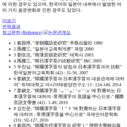
에 의한 경우도 있으며, 한국어와 일본어 내부에서 발생한 여
러 가지 음운변화로 인한 경우도 있었다.
더보기
번역결과
참고문헌 (Reference)
1 劉昌惇, "李朝國語史硏究" 半島出版社 1980
2 禹燦三, "일본어교육학개론" 계명 2000
3 姜信沆, "韓漢音韻史硏究" 태학사 2003
4 禹燦三, "韓日漢字音の比較硏究" J&C 2005
5 우찬삼, "韓國漢字音의 받침과 日本漢字音과의 比較"
한국일본어교육학회 (42) : 31-56, 2007
6 姜鎭文, "韓國漢字音과 日本漢字音의 대응관계에 대하
여" 위덕대학교 아시아태평양연구소 13 : 124-140, 2014
7 姜鎭文, "韓國漢字音 ‘ㅗ’ ‘ㅛ’ ‘ㅜ’ ‘ㅠ’에 對應하는 日
本漢字音에 대하여 -常用漢字의 音讀을 中心으로-" 國際
言語文學會 (42) : 1-49, 2019
8 강진문, "韓國漢字音 ‘ㅓ’‘ㅕ’에 對應하는 日本漢字音
에 대하여 - 常用漢字音을 中心으로" 국제언어문학회
(33) : 92-127, 2016
9 劉昌均, "韓國古代漢字音의 硏究Ⅰ" 啓明大學校出版