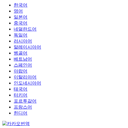
한국어
영어
일본어
중국어
네덜란드어
독일어
러시아어
말레이시아어
벵골어
베트남어
스페인어
아랍어
이탈리아어
인도네시아어
태국어
터키어
포르투갈어
프랑스어
힌디어