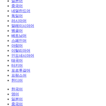
일본어
중국어
네덜란드어
독일어
러시아어
말레이시아어
벵골어
베트남어
스페인어
아랍어
이탈리아어
인도네시아어
태국어
터키어
포르투갈어
프랑스어
힌디어
한국어
영어
일본어
중국어