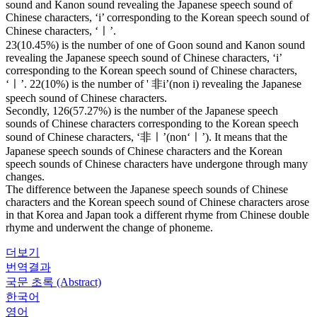
sound and Kanon sound revealing the Japanese speech sound of
Chinese characters, ‘i’ corresponding to the Korean speech sound of
Chinese characters, ‘ㅣ’.
23(10.45%) is the number of one of Goon sound and Kanon sound
revealing the Japanese speech sound of Chinese characters, ‘i’
corresponding to the Korean speech sound of Chinese characters,
‘ㅣ’. 22(10%) is the number of ' 非i’(non i) revealing the Japanese
speech sound of Chinese characters.
Secondly, 126(57.27%) is the number of the Japanese speech
sounds of Chinese characters corresponding to the Korean speech
sound of Chinese characters, ‘非ㅣ’(non‘ㅣ’). It means that the
Japanese speech sounds of Chinese characters and the Korean
speech sounds of Chinese characters have undergone through many
changes.
The difference between the Japanese speech sounds of Chinese
characters and the Korean speech sound of Chinese characters arose
in that Korea and Japan took a different rhyme from Chinese double
rhyme and underwent the change of phoneme.
더보기
번역결과
국문 초록 (Abstract)
한국어
영어