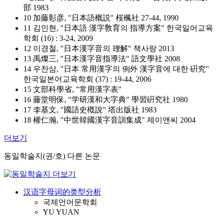
部 1983
10 加藤彰彦, "日本語概説" 桜楓社 27-44, 1990
11 김인현, "日本語 漢字敎育의 指導方案" 한국일어교육
학회 (16) : 3-24, 2009
12 이경철, "日本漢字音의 理解" 책사랑 2013
13 禹燦三, "日本漢字音指導法" 語文學社 2008
14 우찬삼, "日本 常用漢字의 例外 漢字音에 대한 硏究"
한국일본어교육학회 (37) : 19-44, 2006
15 文部科學省, "常用漢字表"
16 藤堂明保, "学研漢和大字典" 學習硏究社 1980
17 李基文, "國語史槪說" 塔出版社 1983
18 權仁瀚, "中世韓國漢字音訓集成" 제이앤씨 2004
더보기
동일학술지(권/호) 다른 논문
汉语字母词的类型分析
국제언어문학회
YU YUAN