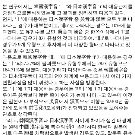
본 연구에서는 韓國漢字音 ‘ㅣ’와 日本漢字音 ‘i’의 대응관계를
중점적으로분석하였는데 그 결과를 정리하면 다음과 같다.
먼저, ‘ㅣ’에 대응하는 日本漢字音 중 吳音과 漢音 모두 ‘i’로 나
타나는 경우가 대부분이고, ‘非i’로 나타나는 경우는 10%에 불
과했다. 또 유형수를 보면, 吳音과 漢音 중 한쪽이상에서 ‘i’로
나타나는 경우가 8개 유형인 것과 비교하여, ‘非i’로 나타나는
경우가 9개 유형으로 후자에서 더 다양한 형태로 나타나고 있
음을 알 수 있었다.
다음으로 韓國漢字音 ‘非ㅣ’에 日本漢字音 ‘i’가 대응하는 경우
는 ‘ㅣ’의57.27%에 불과했으나 유형수에서는 28개 유형으로
164.71%에 달했다. 대응형태가 다양하다는 것은 韓國漢字音
과 日本漢字音이 자국의 언어체계에 수용되고 나서 여러 가지
변천과정을 많이 겪었다고 하는 사실을 방증한다.
또, ‘ㅣ’에 ‘i’가 대응하는 경우이든 ‘非ㅣ’에 ‘i’가 대응하는 경
우이든 吳音보다 漢音 쪽이 수치가 높게 나타나고 있는데 이것
은 일본어 내부적으로 吳音에서 漢音으로 이행된 약300년 동
안에 모음의 前舌化(i모음화)가 진행되고 있었음을 보여주는
단초로 생각된다.
그리고, 韓國漢字音과 日本漢字音 사이에 차이가 생긴 배경에
는 원래 中國 漢字音에 복수의 韻이 존재하여 한국과 일본이
서로 다른 韻을 채택함으로써발생한 경우도 있고, 잘못된 유추