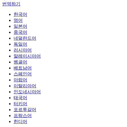
번역하기
한국어
영어
일본어
중국어
네덜란드어
독일어
러시아어
말레이시아어
벵골어
베트남어
스페인어
아랍어
이탈리아어
인도네시아어
태국어
터키어
포르투갈어
프랑스어
힌디어