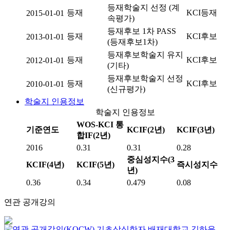
등재학술지 선정 (계
등재
KCI등재
2015-01-01
속평가)
등재후보 1차 PASS
등재
KCI후보
2013-01-01
(등재후보1차)
등재후보학술지 유지
등재
KCI후보
2012-01-01
(기타)
등재후보학술지 선정
등재
KCI후보
2010-01-01
(신규평가)
학술지 인용정보
학술지 인용정보
WOS-KCI 통
기준연도
KCIF(2년)
KCIF(3년)
합IF(2년)
2016
0.31
0.31
0.28
중심성지수(3
KCIF(4년)
KCIF(5년)
즉시성지수
년)
0.36
0.34
0.479
0.08
연관 공개강의
기초상식한자
배재대학교
김하윤