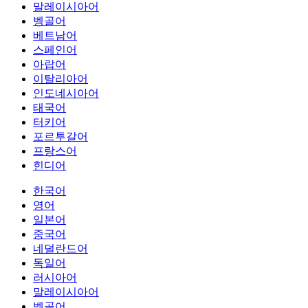
말레이시아어
벵골어
베트남어
스페인어
아랍어
이탈리아어
인도네시아어
태국어
터키어
포르투갈어
프랑스어
힌디어
한국어
영어
일본어
중국어
네덜란드어
독일어
러시아어
말레이시아어
벵골어