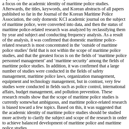
a focus on the academic identity of maritime police studies.
Afterwards, the titles, keywords, and Korean abstracts of all papers
published so far in the Journal of the Korean Maritime Police
Association, the only domestic KCI academic journal on the subject
of maritime police, were converted into data, and then the status of
maritime police-related research was analyzed by reclassifying them
by year and subject and conducting frequency analysis. As a result
of the analysis, it was confirmed that domestic maritime police-
related research is most concentrated in the ‘outside of maritime
police studies’ field that is not within the scope of maritime police
studies, and that the greatest focus is on the fields of ‘maritime police
personnel management’ and ‘maritime security’ among the fields of
maritime police studies. In addition, it was confirmed that a large
number of studies were conducted in the fields of safety
management, maritime police laws, organization management,
equipment and technology management, but in contrast, very few
studies were conducted in fields such as police control, international
affairs, budget management, and pollution prevention. These
research results show that the scope of maritime police studies is
currently somewhat ambiguous, and maritime police-related research
is biased toward a few topics. Based on this, it was suggested that
the academic identity of maritime police studies should be studied
more actively to clarify the subject and scope of the research in order
to achieve balanced development of maritime police and maritime
police studies.