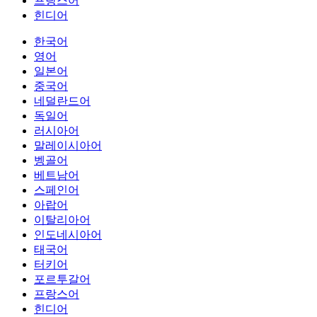
프랑스어
힌디어
한국어
영어
일본어
중국어
네덜란드어
독일어
러시아어
말레이시아어
벵골어
베트남어
스페인어
아랍어
이탈리아어
인도네시아어
태국어
터키어
포르투갈어
프랑스어
힌디어