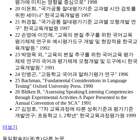
평가에 미치는 영향을 중심으로" 1998
20 이돈희, "국가공통 절대평가기준 교과별 시안 검토를
위한 세미나" 한국교육개발원 1997
21 허경철, "국가공통 절대평가기준 교과별 모형개발 연
구" 한국교육개발원 1997
22 손영애·이인제, "교육의 본질 추구를 위한 국어교육
평가체제 연구Ⅲ 예시평가도구 개발 및 현장적용 한국교
육개발원." 1992
23 박영목 외, "교육의 본질 추구를 위한 국어교육 평가
체제 연구Π 국어과 평가체제 모형개발 및 도구예시 한국
교육개발원." 1991
24 민병곤, "고등학교 국어과 말하기평가 연구" 1996
25 Bachman, "Fundamental Considerations in Language
Testing" Oxford University Press. 1990
26 Bhlken B, "Assessing Speaking/Listening Competencies
through Experimental Activities A Paper Presented to the
Annual Convention of the SCA" 1991
27 김정호, "7차 교육과정에 따른 성취기준과 평가기준
개발연구: 초등학교 1, 2학년" 한국교육과정평가원 1999
더보기
동일학술지(권/호) 다른 논문