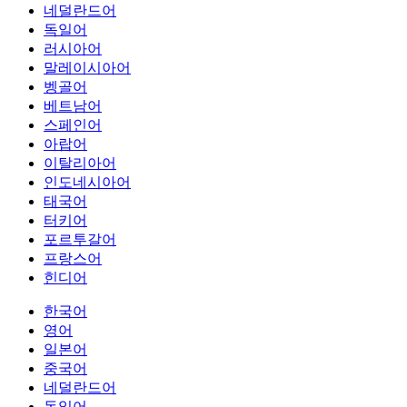
네덜란드어
독일어
러시아어
말레이시아어
벵골어
베트남어
스페인어
아랍어
이탈리아어
인도네시아어
태국어
터키어
포르투갈어
프랑스어
힌디어
한국어
영어
일본어
중국어
네덜란드어
독일어