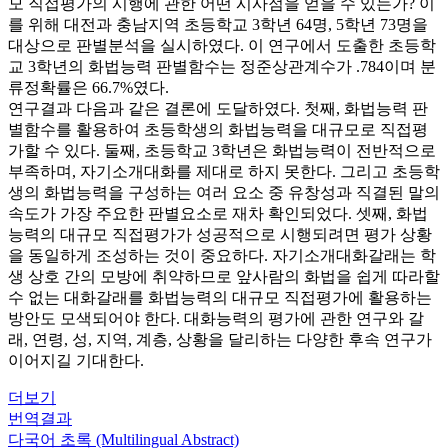
모 직접평가의 시행에 관한 어떤 시사점을 얻을 수 있는가? 이
를 위해 대전과 충남지역 초등학교 3학년 64명, 5학년 73명을
대상으로 판별분석을 실시하였다. 이 연구에서 도출한 초등학
교 3학년의 화법능력 판별함수는 정준상관계수가 .784이며 분
류정확률은 66.7%였다.
연구결과 다음과 같은 결론에 도달하였다. 첫째, 화법능력 판
별함수를 활용하여 초등학생의 화법능력을 대규모로 직접평
가할 수 있다. 둘째, 초등학교 3학년은 화법능력이 전반적으로
부족하며, 자기소개대화를 제대로 하지 못한다. 그리고 초등학
생의 화법능력을 구성하는 여러 요소 중 유창성과 직결된 말의
속도가 가장 주요한 판별요소로 재차 확인되었다. 셋째, 화법
능력의 대규모 직접평가가 성공적으로 시행되려면 평가 상황
을 동일하게 조성하는 것이 중요하다. 자기소개대화갈래는 학
생 상호 간의 모방에 취약하므로 앞사람의 화법을 쉽게 따라할
수 없는 대화갈래를 화법능력의 대규모 직접평가에 활용하는
방안도 모색되어야 한다. 대화능력의 평가에 관한 연구와 갈
래, 연령, 성, 지역, 계층, 상황을 달리하는 다양한 후속 연구가
이어지길 기대한다.
더보기
번역결과
다국어 초록 (Multilingual Abstract)