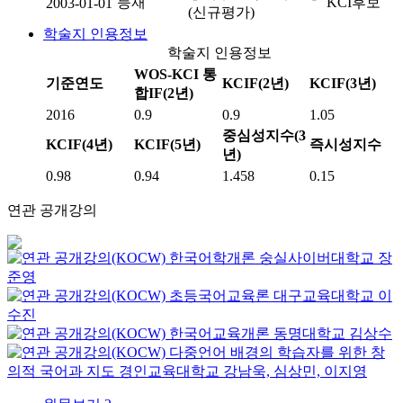
등재
KCI후보
2003-01-01
(신규평가)
학술지 인용정보
학술지 인용정보
WOS-KCI 통
기준연도
KCIF(2년)
KCIF(3년)
합IF(2년)
2016
0.9
0.9
1.05
중심성지수(3
KCIF(4년)
KCIF(5년)
즉시성지수
년)
0.98
0.94
1.458
0.15
연관 공개강의
한국어학개론
숭실사이버대학교
장
준영
초등국어교육론
대구교육대학교
이
수진
한국어교육개론
동명대학교
김상수
다중언어 배경의 학습자를 위한 창
의적 국어과 지도
경인교육대학교
강남욱, 심상민, 이지영