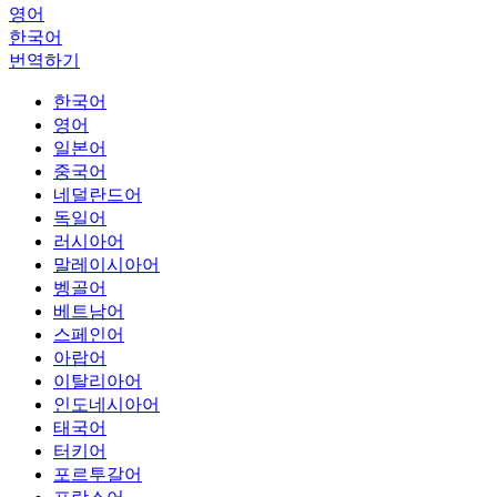
영어
한국어
번역하기
한국어
영어
일본어
중국어
네덜란드어
독일어
러시아어
말레이시아어
벵골어
베트남어
스페인어
아랍어
이탈리아어
인도네시아어
태국어
터키어
포르투갈어