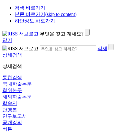
검색 바로가기
본문 바로가기(skip to content)
하단정보 바로가기
무엇을 찾고 계세요?
닫기
삭제
상세검색
상세검색
통합검색
국내학술논문
학위논문
해외학술논문
학술지
단행본
연구보고서
공개강의
버튼