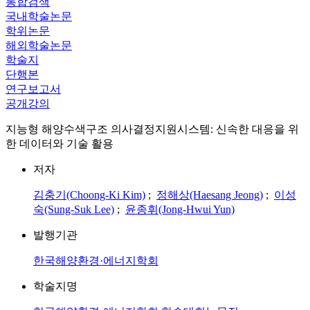
통합검색
국내학술논문
학위논문
해외학술논문
학술지
단행본
연구보고서
공개강의
지능형 해양수색구조 의사결정지원시스템: 신속한 대응을 위
한 데이터와 기술 활용
저자
김충기(Choong-Ki Kim)
;
정해상(Haesang Jeong)
;
이성
숙(Sung-Suk Lee)
;
윤종휘(Jong-Hwui Yun)
발행기관
한국해양환경·에너지학회
학술지명