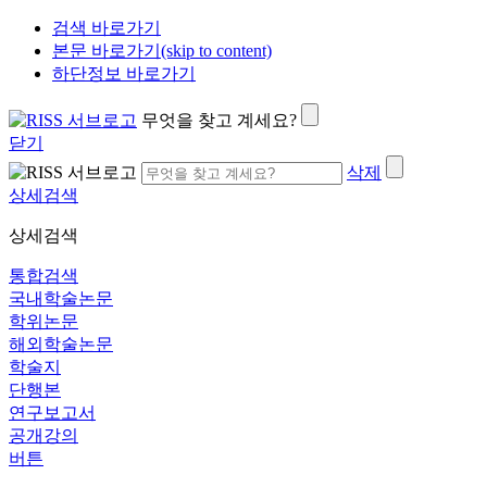
검색 바로가기
본문 바로가기(skip to content)
하단정보 바로가기
무엇을 찾고 계세요?
닫기
삭제
상세검색
상세검색
통합검색
국내학술논문
학위논문
해외학술논문
학술지
단행본
연구보고서
공개강의
버튼