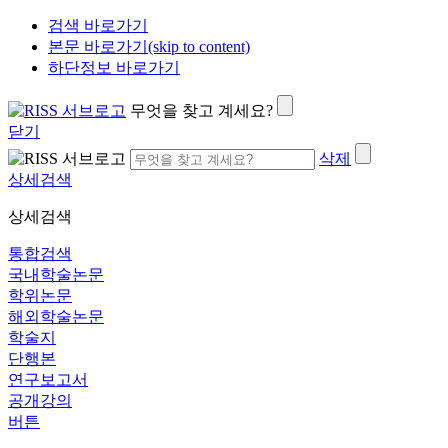
검색 바로가기
본문 바로가기(skip to content)
하단정보 바로가기
무엇을 찾고 계세요?
닫기
삭제
상세검색
상세검색
통합검색
국내학술논문
학위논문
해외학술논문
학술지
단행본
연구보고서
공개강의
버튼