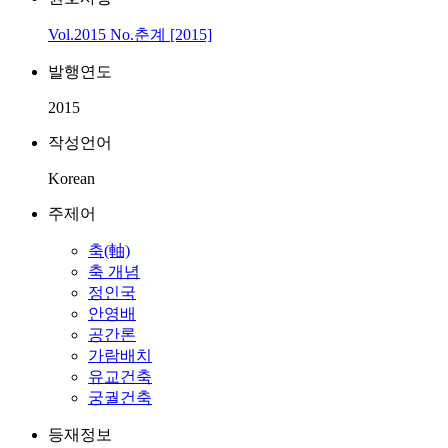
Vol.2015 No.춘계 [2015]
발행연도
2015
작성언어
Korean
주제어
축(軸)
축 개념
정인국
안영배
공간론
가람배치
유교건축
궁궐건축
등재정보