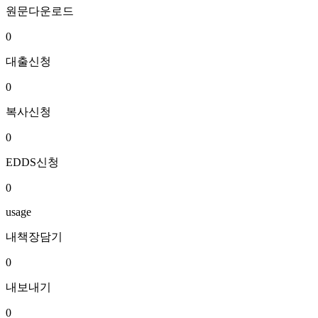
원문다운로드
0
대출신청
0
복사신청
0
EDDS신청
0
usage
내책장담기
0
내보내기
0