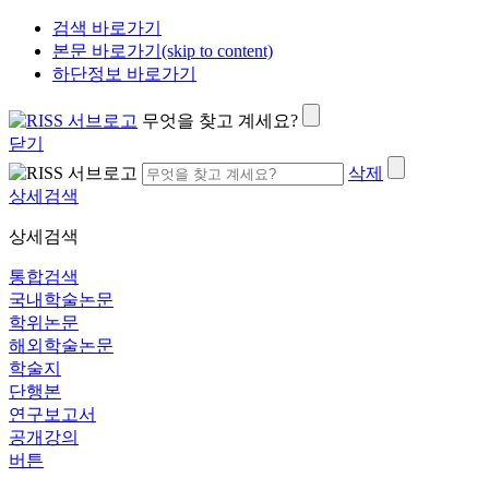
검색 바로가기
본문 바로가기(skip to content)
하단정보 바로가기
무엇을 찾고 계세요?
닫기
삭제
상세검색
상세검색
통합검색
국내학술논문
학위논문
해외학술논문
학술지
단행본
연구보고서
공개강의
버튼