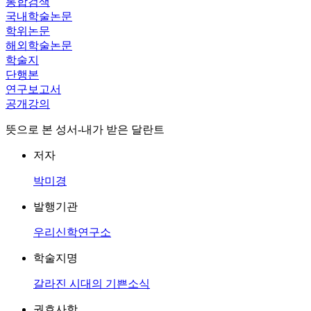
통합검색
국내학술논문
학위논문
해외학술논문
학술지
단행본
연구보고서
공개강의
뜻으로 본 성서-내가 받은 달란트
저자
박미경
발행기관
우리신학연구소
학술지명
갈라진 시대의 기쁜소식
권호사항