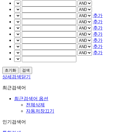
추가
추가
추가
추가
추가
추가
추가
상세검색닫기
최근검색어
최근검색어 옵션
전체삭제
자동저장끄기
인기검색어