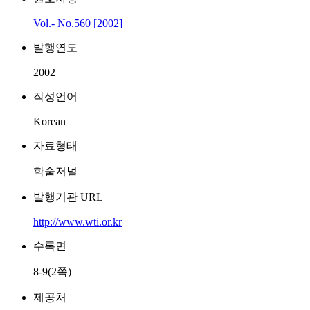
Vol.- No.560 [2002]
발행연도
2002
작성언어
Korean
자료형태
학술저널
발행기관 URL
http://www.wti.or.kr
수록면
8-9(2쪽)
제공처