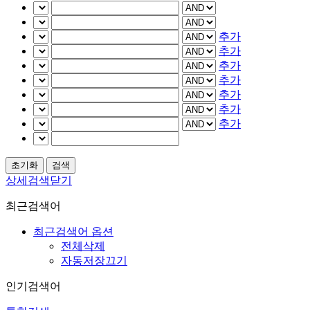
추가
추가
추가
추가
추가
추가
추가
상세검색닫기
최근검색어
최근검색어 옵션
전체삭제
자동저장끄기
인기검색어