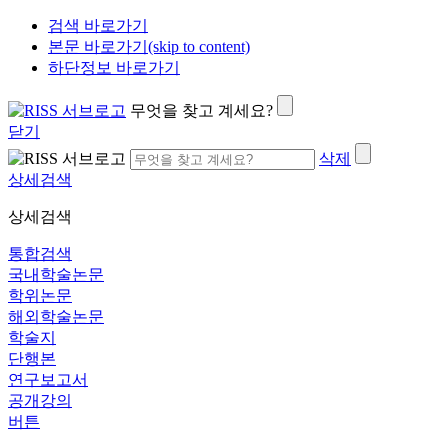
검색 바로가기
본문 바로가기(skip to content)
하단정보 바로가기
무엇을 찾고 계세요?
닫기
삭제
상세검색
상세검색
통합검색
국내학술논문
학위논문
해외학술논문
학술지
단행본
연구보고서
공개강의
버튼