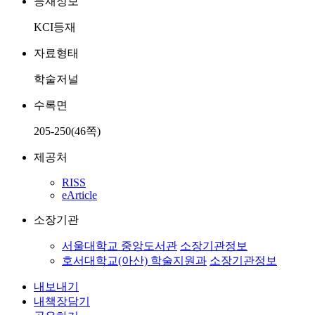
등재정보
KCI등재
자료형태
학술저널
수록면
205-250(46쪽)
제공처
RISS
eArticle
소장기관
서울대학교 중앙도서관
소장기관정보
호서대학교(아산) 학술지원과
소장기관정보
내보내기
내책장담기