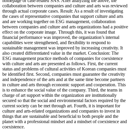
homepage or case-related SNS. After analyzing the above, the
collaboration between companies and culture and arts was reviewed
through actual corporate cases. Result: As a result of investigating
the cases of representative companies that support culture and arts
and are working together on ESG management, collaboration
between companies and culture and arts organizations had a positive
effect on the corporate image. Through this, it was found that
financial performance was improved, the organization’s internal
capabilities were strengthened, and flexibility to respond to
sustainable management was improved by increasing creativity. It
also created differentiated value in the market. Conclusion: The
ESG management practice methods of companies for coexistence
with culture and arts are presented as follows. First, the current
status and problems of cultural activities of Korean companies must
be identified first. Second, companies must guarantee the creativity
and independence of the arts and at the same time become partners
in culture and arts through economic support and cooperation. This
is to enhance the social value of the company. Third, the teams in
charge of art support within the organization are institutionally
secured so that the social and environmental factors required by the
current society can be met through art. Fourth, it is important for
culture and arts-related organizations and companies to invest in
things that are sustainable and beneficial to both people and the
planet with a professional mindset and a mindset of coexistence and
coexistence.