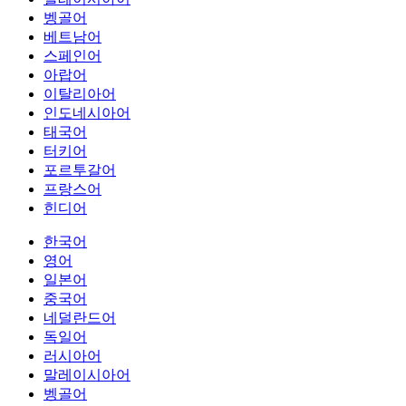
벵골어
베트남어
스페인어
아랍어
이탈리아어
인도네시아어
태국어
터키어
포르투갈어
프랑스어
힌디어
한국어
영어
일본어
중국어
네덜란드어
독일어
러시아어
말레이시아어
벵골어