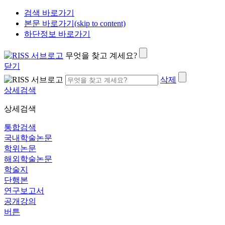
검색 바로가기
본문 바로가기(skip to content)
하단정보 바로가기
무엇을 찾고 계세요?
닫기
삭제
상세검색
상세검색
통합검색
국내학술논문
학위논문
해외학술논문
학술지
단행본
연구보고서
공개강의
버튼