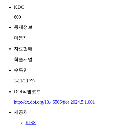
KDC
600
등재정보
미등재
자료형태
학술저널
수록면
1-11(11쪽)
DOI식별코드
http://dx.doi.org/10.46506/jica.2024.5.1.001
제공처
KISS